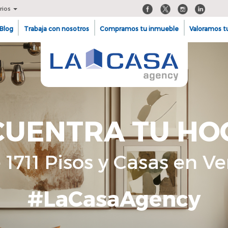
rios
Blog
Trabaja con nosotros
Compramos tu inmueble
Valoramos t
CUENTRA TU HO
1711 Pisos y Casas en Ve
#LaCasaAgency