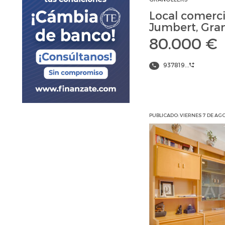
Local comercia
Jumbert, Gran
80.000 €
937819...
PUBLICADO: VIERNES 7 DE AG