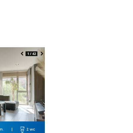
1 / 42
m.
|
2 wc