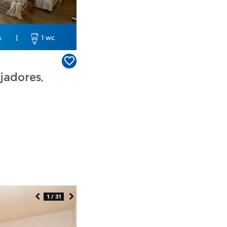
.
|
1 wc
jadores,
1 / 31