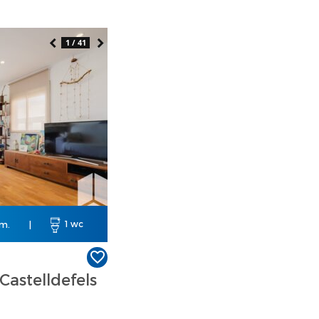
1 / 41
rm.
|
1 wc
Castelldefels