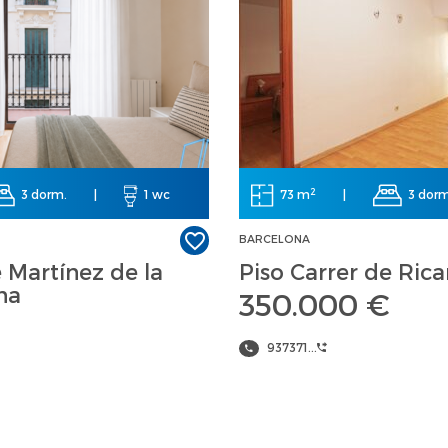
2
3 dorm.
|
1 wc
73 m
|
3 dorm
BARCELONA
e Martínez de la
Piso Carrer de Rica
na
350.000 €
937371...