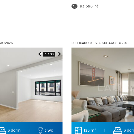
931596...
STO 2026
PUBLICADO: JUEVES 6 DE AGOSTO 2026
1 / 33
2
3 dorm.
|
3 wc
125 m
|
3 dor