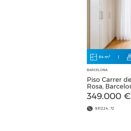
2
64 m
|
BARCELONA
Piso Carrer d
Rosa, Barcelo
349.000 €
931224...