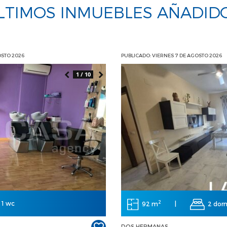
LTIMOS INMUEBLES AÑADID
OSTO 2026
PUBLICADO: VIERNES 7 DE AGOSTO 2026
1 / 10
2
1 wc
92 m
|
2 dor
DOS HERMANAS