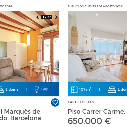
STO 2026
PUBLICADO: JUEVES 6 DE AGOSTO 2026
1 / 27
2
2 dorm.
|
1 wc
107 m
|
2 do
CASTELLDEFELS
el Marquès de
Piso Carrer Carme, 
o, Barcelona
650.000 €