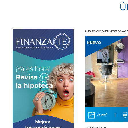
Ú
PUBLICADO: VIERNES 7 DE AG
NUEVO
2
73 m
|
GRANOLLERS