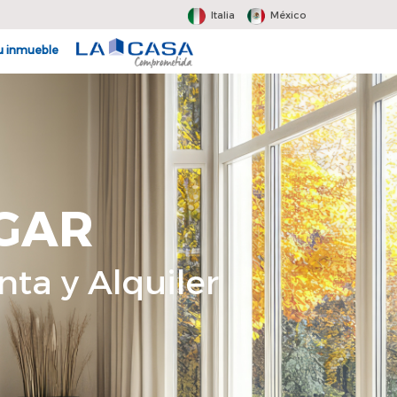
Italia
México
u inmueble
GAR
nta y Alquiler