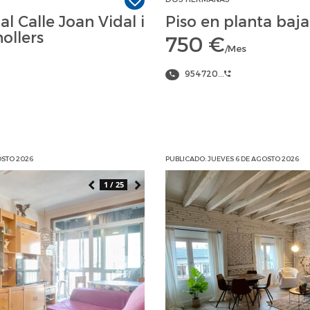
l Calle Joan Vidal i
Piso en planta baja,
ollers
750 €
/Mes
954720...
OSTO 2026
PUBLICADO: JUEVES 6 DE AGOSTO 2026
1 / 25