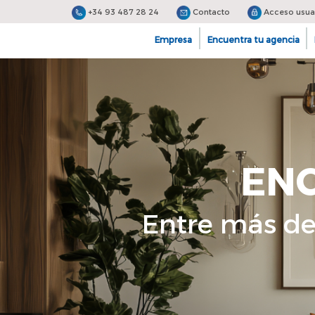
+34 93 487 28 24
Contacto
Acceso usua
Empresa
Encuentra tu agencia
EN
Entre más de 