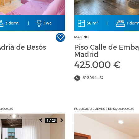
2
3 dorm.
|
1 wc
58 m
|
1 dorm
MADRID
Adrià de Besòs
Piso Calle de Emba
Madrid
425.000 €
912994...
STO 2026
PUBLICADO: JUEVES 6 DE AGOSTO 2026
1 / 23