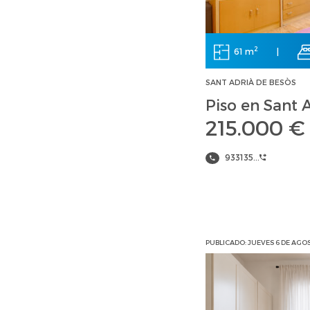
2
61 m
|
SANT ADRIÀ DE BESÒS
Piso en Sant 
215.000 €
933135...
PUBLICADO: JUEVES 6 DE AGO