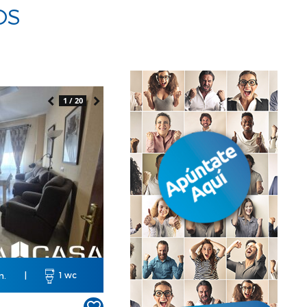
OS
1 / 20
m.
|
1 wc