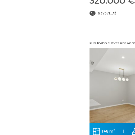
937371...
PUBLICADO: JUEVES 6 DE AGO
2
148 m
|