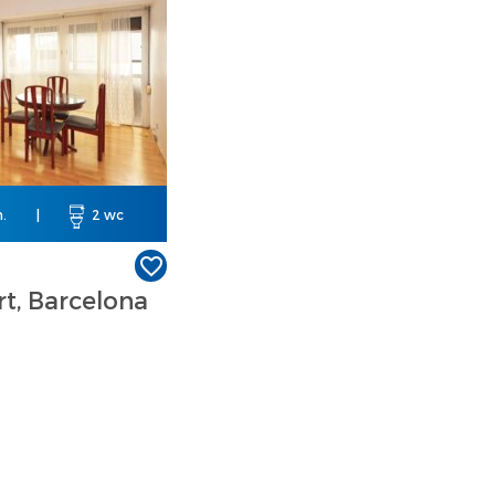
.
|
2 wc
rt, Barcelona