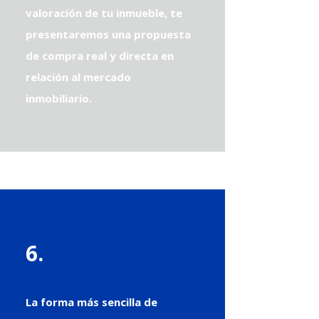
valoración de tu inmueble, te
presentaremos una propuesta
de compra real y directa en
relación al mercado
inmobiliario.
6.
La forma más sencilla de