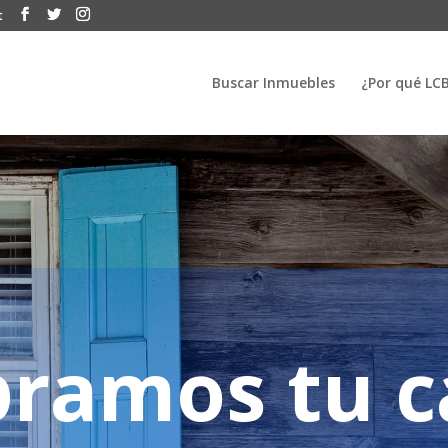
t
Buscar Inmuebles
¿Por qué LC
ramos tu ca