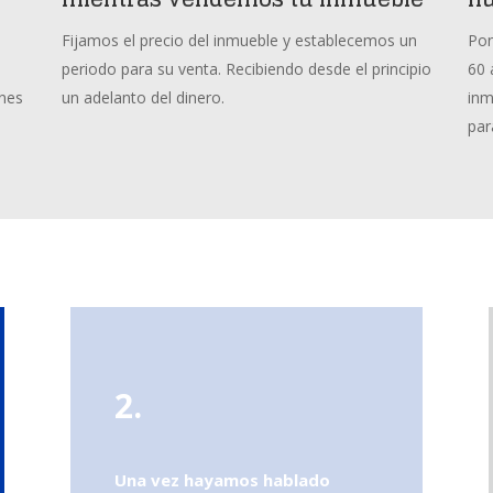
s
Fijamos el precio del inmueble y establecemos un
Pon
periodo para su venta. Recibiendo desde el principio
60 
ones
un adelanto del dinero.
inm
par
2.
Una vez hayamos hablado