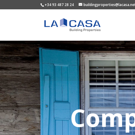
+34 93 487 28 24
buildingproperties@lacasa.ne
Comp