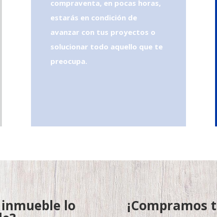
compraventa, en pocas horas,
estarás en condición de
avanzar con tus proyectos o
solucionar todo aquello que te
preocupa.
 inmueble lo
¡Compramos tu