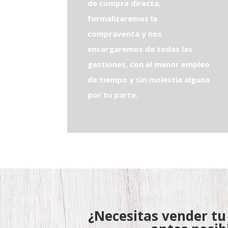
de compra directa,
formalizaremos la
compraventa y nos
encargaremos de todas las
gestiones, con el menor empleo
de tiempo y sin molestia alguna
por tu parte.
¿Necesitas vender tu