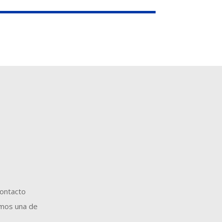
d
contacto
remos una de