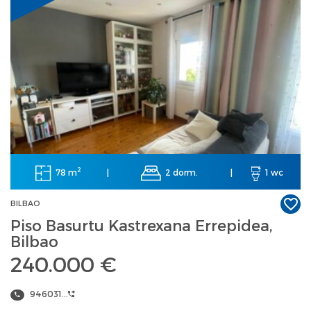
2
78 m
2 dorm.
|
|
1 wc
BILBAO
Piso Basurtu Kastrexana Errepidea,
Bilbao
240.000 €
946031...