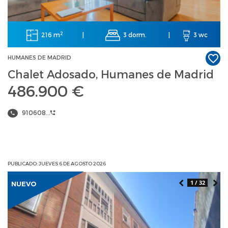
2
216 m
3 dorm.
|
|
3 wc
HUMANES DE MADRID
Chalet Adosado, Humanes de Madrid
486.900 €
910608...
PUBLICADO: JUEVES 6 DE AGOSTO 2026
1 / 32
NUEVO