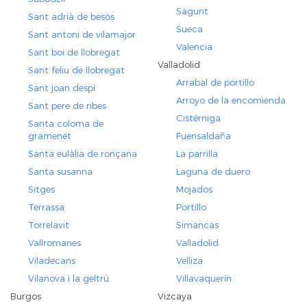
Sagunt
Sant adrià de besòs
Sueca
Sant antoni de vilamajor
Valencia
Sant boi de llobregat
Valladolid
Sant feliu de llobregat
Arrabal de portillo
Sant joan despí
Arroyo de la encomienda
Sant pere de ribes
Cistérniga
Santa coloma de
gramenet
Fuensaldaña
Santa eulàlia de ronçana
La parrilla
Santa susanna
Laguna de duero
Sitges
Mojados
Terrassa
Portillo
Torrelavit
Simancas
Vallromanes
Valladolid
Viladecans
Velliza
Vilanova i la geltrú
Villavaquerín
Burgos
Vizcaya