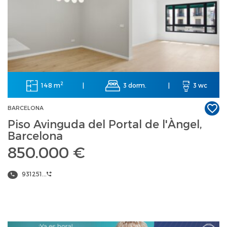
2
148 m
3 dorm.
|
|
3 wc
BARCELONA
Piso Avinguda del Portal de l'Àngel,
Barcelona
850.000 €
931251...