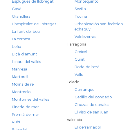
Esplugues de llobregat
Montequinto
Gavà
Sevilla
Granollers
Tocina
L'hospitalet de llobregat
Urbanización san federico
echaguy
La font del bou
Valdezorras
La torreta
Tarragona
Llefia
Creixell
Lliçà d'amunt
Cunit
Llinars del vallès
Roda de berà
Manresa
Valls
Martorell
Toledo
Molins de rei
Carranque
Montmelo
Cedillo del condado
Montornes del valles
Chozas de canales
Pineda de mar
El viso de san juan
Premià de mar
Valencia
Rubí
El derramador
Sabadell