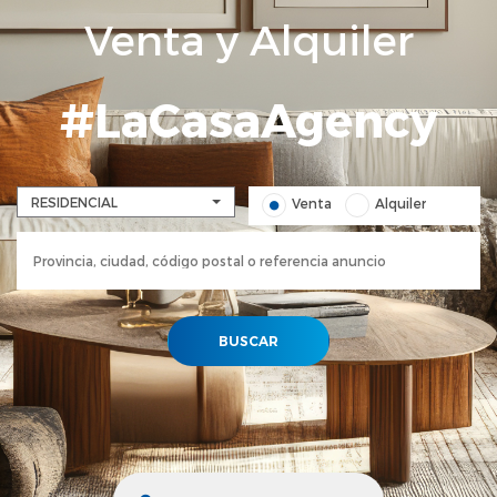
Venta y Alquiler
#LaCasaAgency
RESIDENCIAL
Venta
Alquiler
BUSCAR