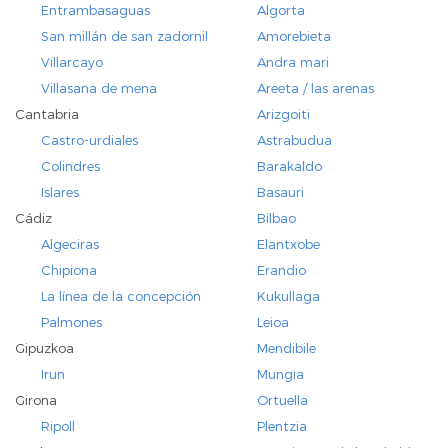
Entrambasaguas
Algorta
San millán de san zadornil
Amorebieta
Villarcayo
Andra mari
Villasana de mena
Areeta / las arenas
Cantabria
Arizgoiti
Castro-urdiales
Astrabudua
Colindres
Barakaldo
Islares
Basauri
Cádiz
Bilbao
Algeciras
Elantxobe
Chipiona
Erandio
La línea de la concepción
Kukullaga
Palmones
Leioa
Gipuzkoa
Mendibile
Irun
Mungia
Girona
Ortuella
Ripoll
Plentzia