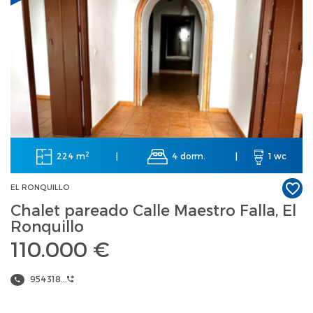
2
224 m
4 dorm.
|
|
1 wc
EL RONQUILLO
Chalet pareado Calle Maestro Falla, El
Ronquillo
110.000 €
954318...