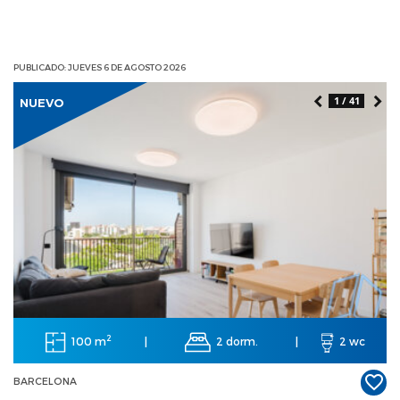
PUBLICADO: JUEVES 6 DE AGOSTO 2026
1 / 41
NUEVO
2
100 m
2 dorm.
|
|
2 wc
BARCELONA