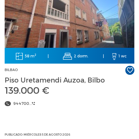
2
58 m
2 dorm.
|
|
1 wc
BILBAO
Piso Uretamendi Auzoa, Bilbo
139.000 €
944700...
PUBLICADO: MIÉRCOLES 5 DE AGOSTO 2026