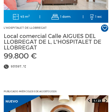
2
45 m
1 dorm.
|
|
1 wc
L'HOSPITALET DE LLOBREGAT
Local comercial Calle AIGUES DEL
LLOBREGAT DE L, L'HOSPITALET DE
LLOBREGAT
99.800 €
931597...
PUBLICADO: MIÉRCOLES 5 DE AGOSTO 2026
1 / 23
NUEVO