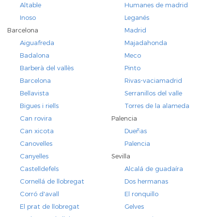
Altable
Humanes de madrid
Inoso
Leganés
Barcelona
Madrid
Aiguafreda
Majadahonda
Badalona
Meco
Barberà del vallès
Pinto
Barcelona
Rivas-vaciamadrid
Bellavista
Serranillos del valle
Bigues i riells
Torres de la alameda
Can rovira
Palencia
Can xicota
Dueñas
Canovelles
Palencia
Canyelles
Sevilla
Castelldefels
Alcalá de guadaíra
Cornellá de llobregat
Dos hermanas
Corró d'avall
El ronquillo
El prat de llobregat
Gelves