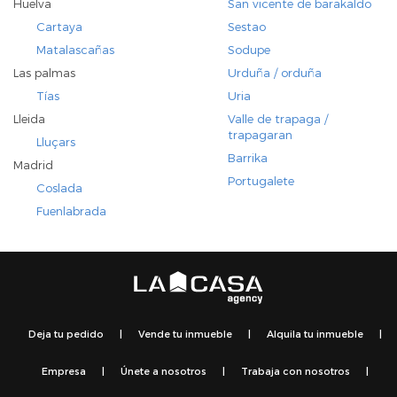
Huelva
San vicente de barakaldo
Cartaya
Sestao
Matalascañas
Sodupe
Las palmas
Urduña / orduña
Tías
Uria
Lleida
Valle de trapaga /
trapagaran
Lluçars
Barrika
Madrid
Portugalete
Coslada
Fuenlabrada
Deja tu pedido
|
Vende tu inmueble
|
Alquila tu inmueble
|
Empresa
|
Únete a nosotros
|
Trabaja con nosotros
|