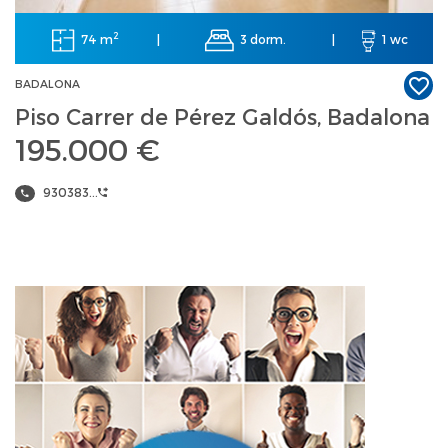
2
74 m
3 dorm.
|
|
1 wc
BADALONA
Piso Carrer de Pérez Galdós, Badalona
195.000 €
930383...