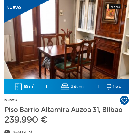
1 / 13
NUEVO
2
65 m
3 dorm.
|
|
1 wc
BILBAO
Piso Barrio Altamira Auzoa 31, Bilbao
239.990 €
946031...