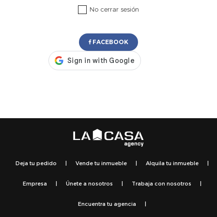
No cerrar sesión
FACEBOOK
Deja tu pedido
|
Vende tu inmueble
|
Alquila tu inmueble
|
Empresa
|
Únete a nosotros
|
Trabaja con nosotros
|
Encuentra tu agencia
|