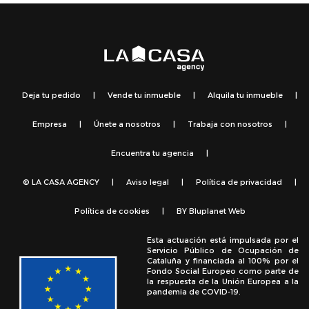
Deja tu pedido
|
Vende tu inmueble
|
Alquila tu inmueble
|
Empresa
|
Únete a nosotros
|
Trabaja con nosotros
|
Encuentra tu agencia
|
© LA CASA AGENCY
|
Aviso legal
|
Política de privacidad
|
Política de cookies
|
BY
Bluplanet Web
Esta actuación está impulsada por el
Servicio Público de Ocupación de
Cataluña y financiada al 100% por el
Fondo Social Europeo como parte de
la respuesta de la Unión Europea a la
pandemia de COVID-19.