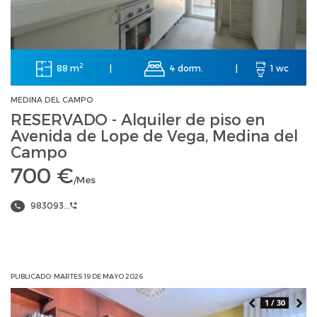
2
88 m
4 dorm.
|
|
1 wc
MEDINA DEL CAMPO
RESERVADO - Alquiler de piso en
Avenida de Lope de Vega, Medina del
Campo
700 €
/Mes
983093...
PUBLICADO: MARTES 19 DE MAYO 2026
1 / 30