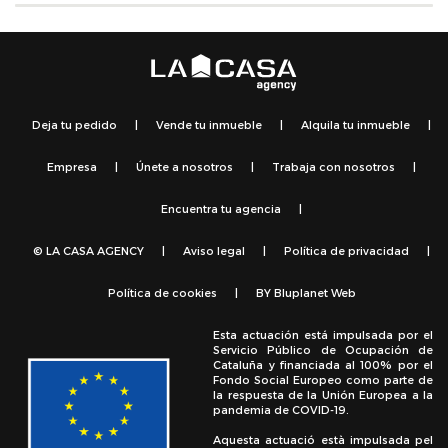
Deja tu pedido
|
Vende tu inmueble
|
Alquila tu inmueble
|
Empresa
|
Únete a nosotros
|
Trabaja con nosotros
|
Encuentra tu agencia
|
© LA CASA AGENCY
|
Aviso legal
|
Política de privacidad
|
Política de cookies
|
BY
Bluplanet Web
Esta actuación está impulsada por el
Servicio Público de Ocupación de
Cataluña y financiada al 100% por el
Fondo Social Europeo como parte de
la respuesta de la Unión Europea a la
pandemia de COVID-19.
Aquesta actuació està impulsada pel