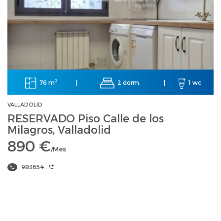
2
76 m
2 dorm.
|
|
1 wc
VALLADOLID
RESERVADO Piso Calle de los
Milagros, Valladolid
890 €
/Mes
983654...