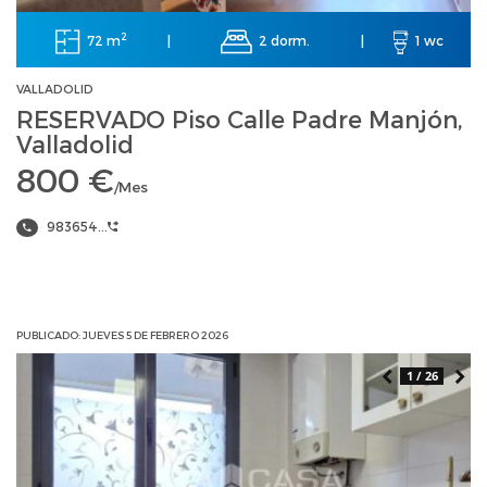
2
72 m
2 dorm.
|
|
1 wc
VALLADOLID
RESERVADO Piso Calle Padre Manjón,
Valladolid
800 €
/Mes
983654...
PUBLICADO: JUEVES 5 DE FEBRERO 2026
1 / 26