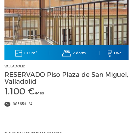
2
102 m
2 dorm.
|
|
1 wc
VALLADOLID
RESERVADO Piso Plaza de San Miguel,
Valladolid
1.100 €
/Mes
983654...