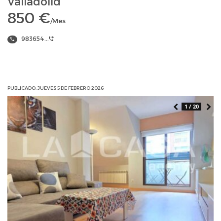
Valladolid
850 €
/Mes
983654...
PUBLICADO: JUEVES 5 DE FEBRERO 2026
1 / 20