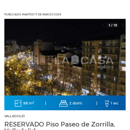
PUBLICADO: MARTES 17 DE MARZO 2026
1 / 19
2
98 m
2 dorm.
|
|
1 wc
VALLADOLID
RESERVADO Piso Paseo de Zorrilla,