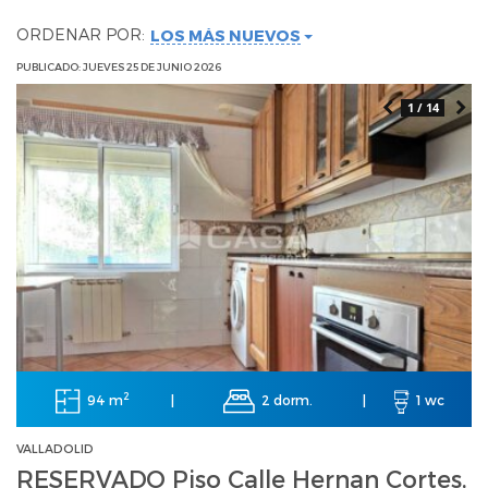
ORDENAR POR:
LOS MÁS NUEVOS
PUBLICADO: JUEVES 25 DE JUNIO 2026
1 / 14
2
94 m
2 dorm.
|
|
1 wc
VALLADOLID
RESERVADO Piso Calle Hernan Cortes,