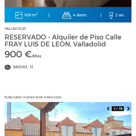
2
109 m
4 dorm.
|
|
2 wc
VALLADOLID
RESERVADO - Alquiler de Piso Calle
FRAY LUIS DE LEON, Valladolid
900 €
/Mes
983093...
PUBLICADO: JUEVES 18 DE JUNIO 2026
1 / 19