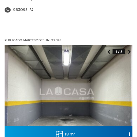
983093...
PUBLICADO: MARTES 2 DE JUNIO 2026
1 / 8
2
18 m
|