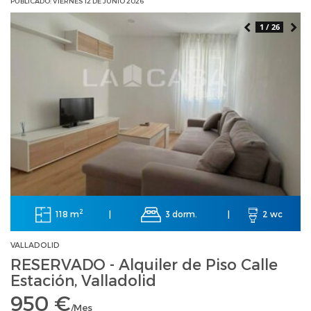
PUBLICADO: VIERNES 12 DE JUNIO 2026
1 / 26
2
118 m
3 dorm.
|
|
2 wc
VALLADOLID
RESERVADO - Alquiler de Piso Calle
Estación, Valladolid
950 €
/Mes