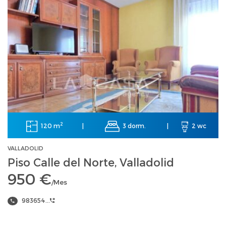
2
120 m
3 dorm.
|
|
2 wc
VALLADOLID
Piso Calle del Norte, Valladolid
950 €
/Mes
983654...