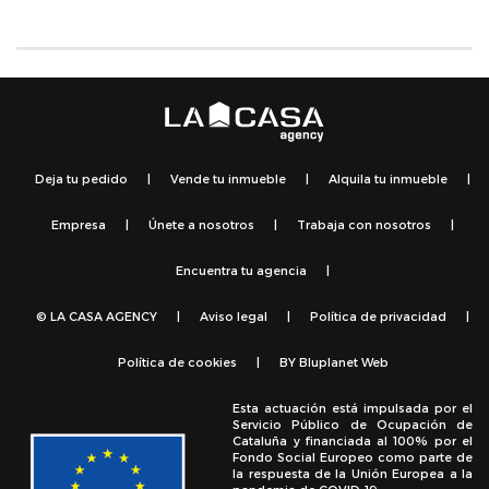
Deja tu pedido
|
Vende tu inmueble
|
Alquila tu inmueble
|
Empresa
|
Únete a nosotros
|
Trabaja con nosotros
|
Encuentra tu agencia
|
© LA CASA AGENCY
|
Aviso legal
|
Política de privacidad
|
Política de cookies
|
BY
Bluplanet Web
Esta actuación está impulsada por el
Servicio Público de Ocupación de
Cataluña y financiada al 100% por el
Fondo Social Europeo como parte de
la respuesta de la Unión Europea a la