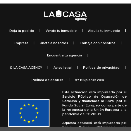
Deja tu pedido
|
Vende tu inmueble
|
Alquila tu inmueble
|
Empresa
|
Únete a nosotros
|
Trabaja con nosotros
|
Encuentra tu agencia
|
© LA CASA AGENCY
|
Aviso legal
|
Política de privacidad
|
Política de cookies
|
BY
Bluplanet Web
Esta actuación está impulsada por el
Servicio Público de Ocupación de
Cataluña y financiada al 100% por el
Fondo Social Europeo como parte de
la respuesta de la Unión Europea a la
pandemia de COVID-19.
Aquesta actuació està impulsada pel
Servei Públic d'Ocupació de