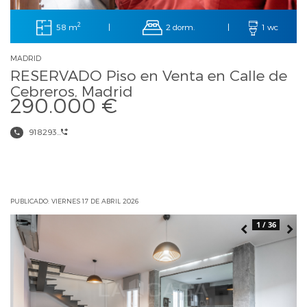
2
58 m
2 dorm.
|
|
1 wc
MADRID
RESERVADO Piso en Venta en Calle de
Cebreros, Madrid
290.000 €
918293...
PUBLICADO: VIERNES 17 DE ABRIL 2026
1 / 36