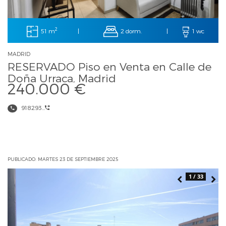
2
51 m
2 dorm.
|
|
1 wc
MADRID
RESERVADO Piso en Venta en Calle de
Doña Urraca, Madrid
240.000 €
918293...
PUBLICADO: MARTES 23 DE SEPTIEMBRE 2025
1 / 33