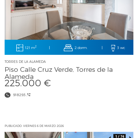
2
121 m
2 dorm.
|
|
3 wc
TORRES DE LA ALAMEDA
Piso Calle Cruz Verde, Torres de la
Alameda
225.000 €
918293...
PUBLICADO: VIERNES 6 DE MARZO 2026
1 / 74