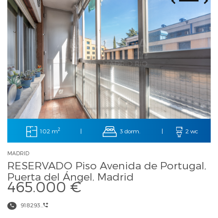
2
102 m
3 dorm.
|
|
2 wc
MADRID
RESERVADO Piso Avenida de Portugal,
Puerta del Ángel, Madrid
465.000 €
918293...