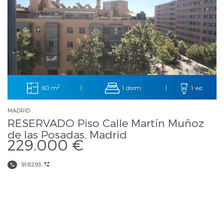
2
60 m
1 dorm.
|
|
1 wc
MADRID
RESERVADO Piso Calle Martín Muñoz
de las Posadas, Madrid
229.000 €
918293...