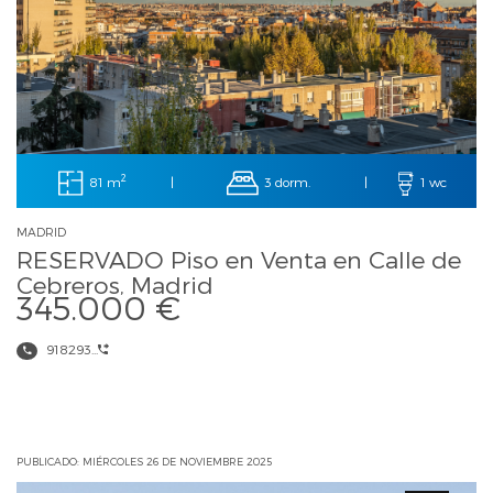
2
81 m
3 dorm.
|
|
1 wc
MADRID
RESERVADO Piso en Venta en Calle de
Cebreros, Madrid
345.000 €
918293...
PUBLICADO: MIÉRCOLES 26 DE NOVIEMBRE 2025