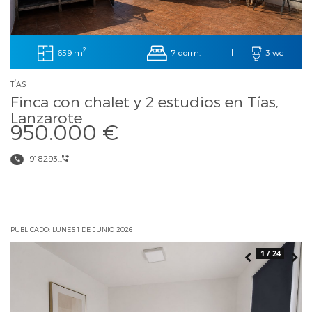
2
659 m
7 dorm.
|
|
3 wc
TÍAS
Finca con chalet y 2 estudios en Tías,
Lanzarote
950.000 €
918293...
PUBLICADO: LUNES 1 DE JUNIO 2026
1 / 24