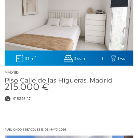
2
53 m
3 dorm.
|
|
1 wc
MADRID
Piso Calle de las Higueras, Madrid
215.000 €
918293...
PUBLICADO: MIÉRCOLES 13 DE MAYO 2026