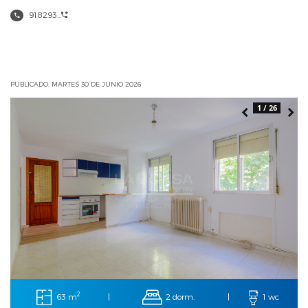
918293...
PUBLICADO: MARTES 30 DE JUNIO 2026
1 / 26
2
63 m
2 dorm.
|
|
1 wc