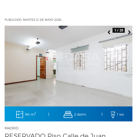
PUBLICADO: MARTES 12 DE MAYO 2026
1 / 25
2
84 m
2 dorm.
|
|
1 wc
MADRID
RESERVADO Piso Calle de Juan