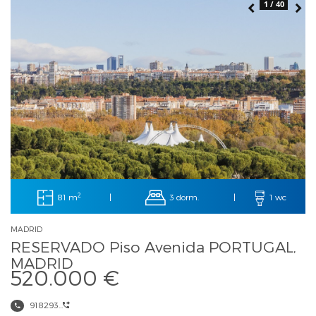
1 / 40
2
81 m
3 dorm.
|
|
1 wc
MADRID
RESERVADO Piso Avenida PORTUGAL,
MADRID
520.000 €
918293...