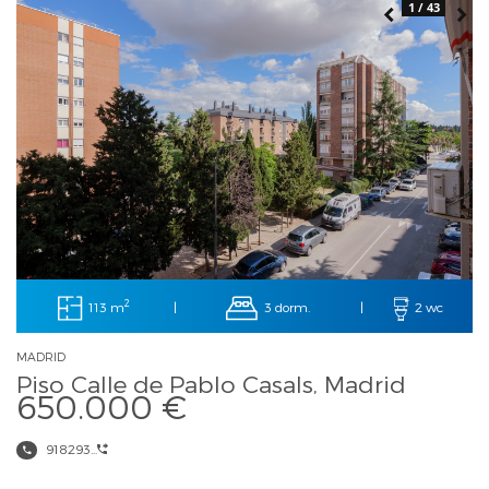
1 / 43
2
113 m
3 dorm.
|
|
2 wc
MADRID
Piso Calle de Pablo Casals, Madrid
650.000 €
918293...