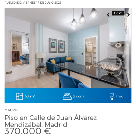
PUBLICADO: VIERNES 17 DE JULIO 2026
1 / 29
2
53 m
2 dorm.
|
|
1 wc
MADRID
Piso en Calle de Juan Álvarez
Mendizábal, Madrid
370.000 €