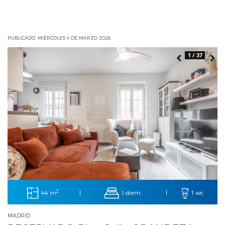
PUBLICADO: MIÉRCOLES 4 DE MARZO 2026
1 / 37
2
44 m
1 dorm.
|
|
1 wc
MADRID