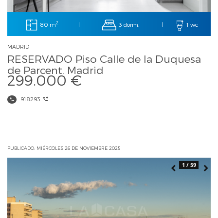
2
80 m
3 dorm.
|
|
1 wc
MADRID
RESERVADO Piso Calle de la Duquesa
de Parcent, Madrid
299.000 €
918293...
PUBLICADO: MIÉRCOLES 26 DE NOVIEMBRE 2025
1 / 59