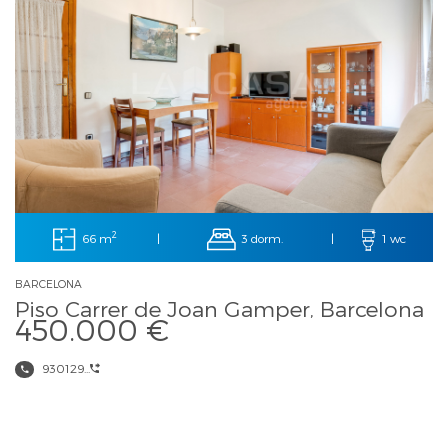
2
66 m
3 dorm.
|
|
1 wc
BARCELONA
Piso Carrer de Joan Gamper, Barcelona
450.000 €
930129...