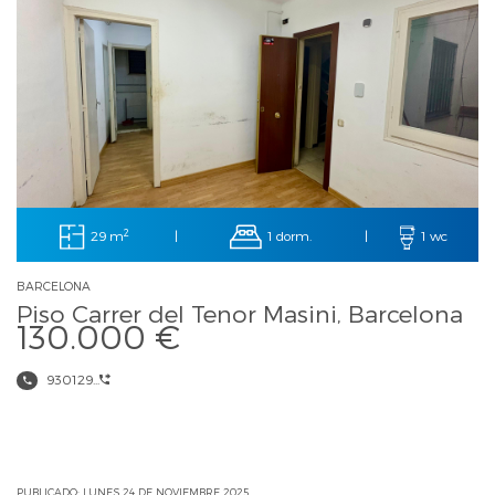
2
29 m
1 dorm.
|
|
1 wc
BARCELONA
Piso Carrer del Tenor Masini, Barcelona
130.000 €
930129...
PUBLICADO: LUNES 24 DE NOVIEMBRE 2025