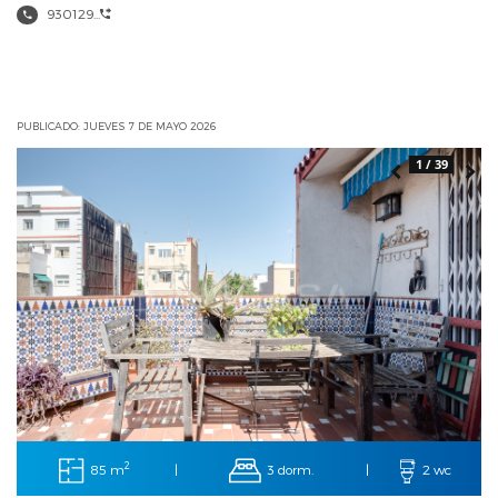
930129...
PUBLICADO: JUEVES 7 DE MAYO 2026
1 / 39
2
85 m
3 dorm.
|
|
2 wc