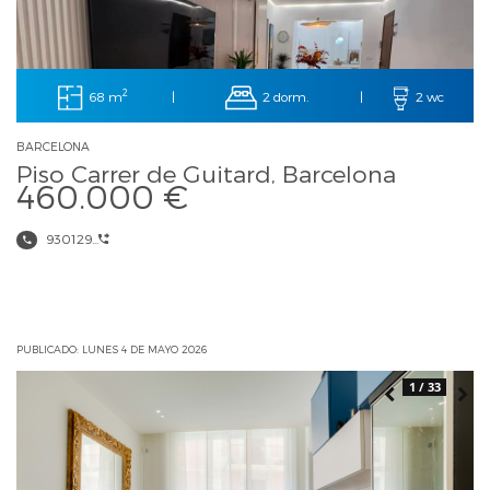
2
68 m
2 dorm.
|
|
2 wc
BARCELONA
Piso Carrer de Guitard, Barcelona
460.000 €
930129...
PUBLICADO: LUNES 4 DE MAYO 2026
1 / 33