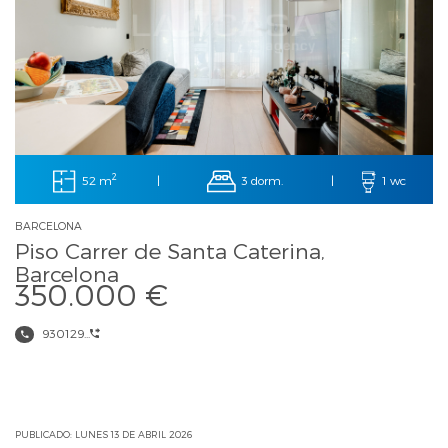
2
52 m
3 dorm.
|
|
1 wc
BARCELONA
Piso Carrer de Santa Caterina,
Barcelona
350.000 €
930129...
PUBLICADO: LUNES 13 DE ABRIL 2026