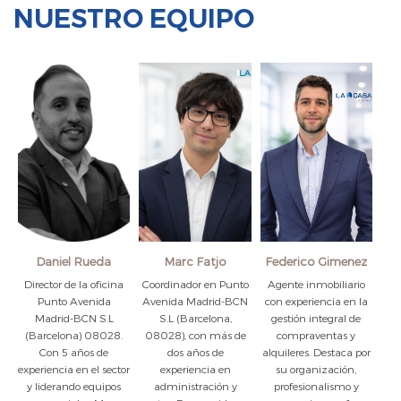
NUESTRO EQUIPO
Daniel Rueda
Marc Fatjo
Federico Gimenez
Director de la oficina
Coordinador en Punto
Agente inmobiliario
Punto Avenida
Avenida Madrid-BCN
con experiencia en la
Madrid-BCN S.L
S.L (Barcelona,
gestión integral de
(Barcelona) 08028.
08028), con más de
compraventas y
Con 5 años de
dos años de
alquileres. Destaca por
experiencia en el sector
experiencia en
su organización,
y liderando equipos
administración y
profesionalismo y