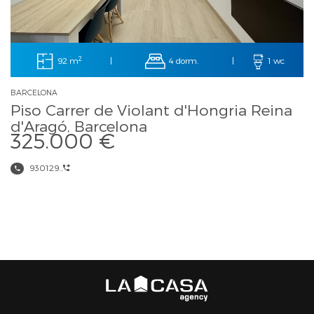
2
92 m
4 dorm.
|
|
1 wc
BARCELONA
Piso Carrer de Violant d'Hongria Reina
d'Aragó, Barcelona
325.000 €
930129...