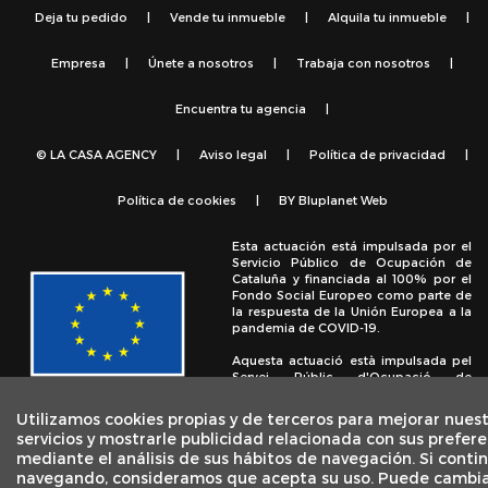
Deja tu pedido
|
Vende tu inmueble
|
Alquila tu inmueble
|
Empresa
|
Únete a nosotros
|
Trabaja con nosotros
|
Encuentra tu agencia
|
© LA CASA AGENCY
|
Aviso legal
|
Política de privacidad
|
Política de cookies
|
BY
Bluplanet Web
Esta actuación está impulsada por el
Servicio Público de Ocupación de
Cataluña y financiada al 100% por el
Fondo Social Europeo como parte de
la respuesta de la Unión Europea a la
pandemia de COVID-19.
Aquesta actuació està impulsada pel
Servei Públic d'Ocupació de
Catalunya i finançada al 100% pel
Fons Social Europeu com a part de la
Utilizamos cookies propias y de terceros para mejorar nues
resposta de la Unió Europea a la
servicios y mostrarle publicidad relacionada con sus prefere
pandèmia de COVID-19.
mediante el análisis de sus hábitos de navegación. Si conti
navegando, consideramos que acepta su uso. Puede cambia