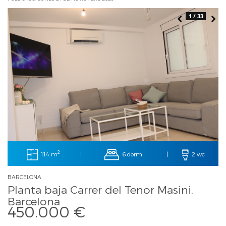
1 / 33
2
114 m
6 dorm.
|
|
2 wc
BARCELONA
Planta baja Carrer del Tenor Masini,
Barcelona
450.000 €