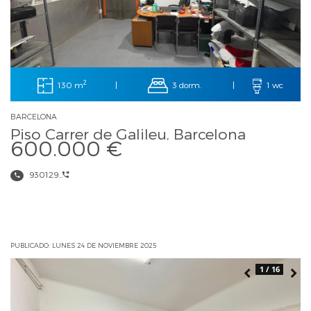
2
130 m
3 dorm.
|
|
1 wc
BARCELONA
Piso Carrer de Galileu, Barcelona
600.000 €
930129...
PUBLICADO: LUNES 24 DE NOVIEMBRE 2025
1 / 16