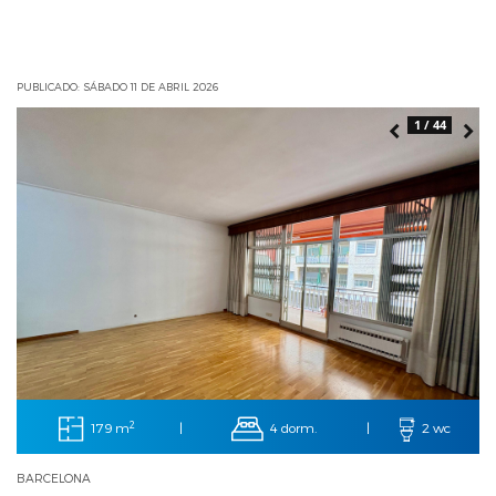
PUBLICADO: SÁBADO 11 DE ABRIL 2026
1 / 44
2
179 m
4 dorm.
|
|
2 wc
BARCELONA