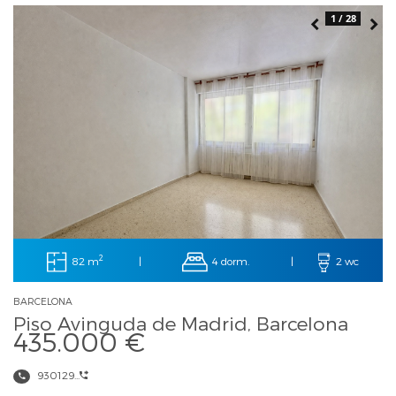
1 / 28
2
82 m
4 dorm.
|
|
2 wc
BARCELONA
Piso Avinguda de Madrid, Barcelona
435.000 €
930129...