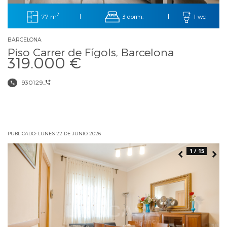
2
77 m
3 dorm.
|
|
1 wc
BARCELONA
Piso Carrer de Fígols, Barcelona
319.000 €
930129...
PUBLICADO: LUNES 22 DE JUNIO 2026
1 / 15