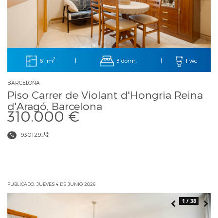
2
61 m
3 dorm.
|
|
1 wc
BARCELONA
Piso Carrer de Violant d'Hongria Reina
d'Aragó, Barcelona
310.000 €
930129...
PUBLICADO: JUEVES 4 DE JUNIO 2026
1 / 38