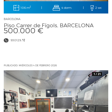
2
106 m
4 dorm.
|
|
2 wc
BARCELONA
Piso Carrer de Fígols, BARCELONA
500.000 €
930129...
PUBLICADO: MIÉRCOLES 4 DE FEBRERO 2026
1 / 21