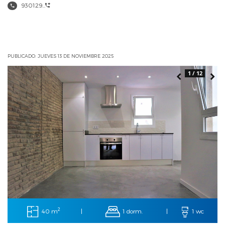
930129...
PUBLICADO: JUEVES 13 DE NOVIEMBRE 2025
1 / 12
2
40 m
1 dorm.
|
|
1 wc