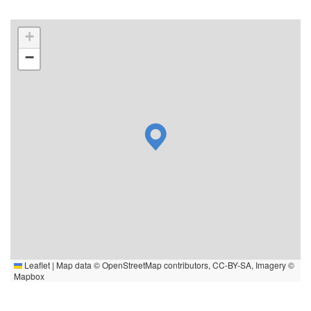
+
−
Leaflet
|
Map data ©
OpenStreetMap
contributors,
CC-BY-SA
, Imagery ©
Mapbox