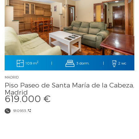
2
109 m
3 dorm.
|
|
2 wc
MADRID
Piso Paseo de Santa María de la Cabeza,
Madrid
619.000 €
910933...