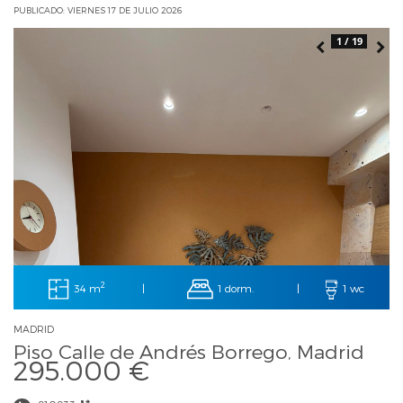
PUBLICADO: VIERNES 17 DE JULIO 2026
1 / 19
2
34 m
1 dorm.
|
|
1 wc
MADRID
Piso Calle de Andrés Borrego, Madrid
295.000 €