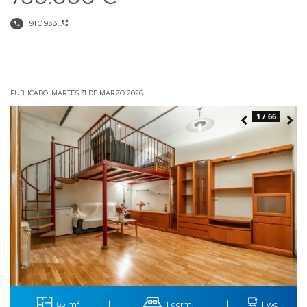
910933...
PUBLICADO: MARTES 31 DE MARZO 2026
1 / 66
2
65 m
1 dorm.
|
|
1 wc