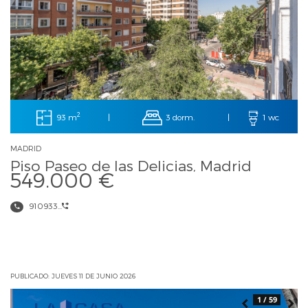
2
93 m
3 dorm.
|
|
1 wc
MADRID
Piso Paseo de las Delicias, Madrid
549.000 €
910933...
PUBLICADO: JUEVES 11 DE JUNIO 2026
1 / 59