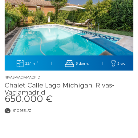
2
224 m
5 dorm.
|
|
3 wc
RIVAS-VACIAMADRID
Chalet Calle Lago Michigan, Rivas-
Vaciamadrid
650.000 €
910933...