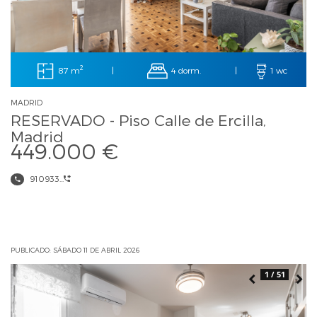
2
87 m
4 dorm.
|
|
1 wc
MADRID
RESERVADO - Piso Calle de Ercilla,
Madrid
449.000 €
910933...
PUBLICADO: SÁBADO 11 DE ABRIL 2026
1 / 51