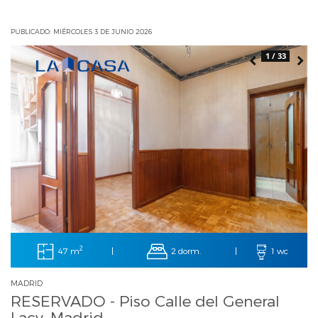
PUBLICADO: MIÉRCOLES 3 DE JUNIO 2026
1 / 33
2
47 m
2 dorm.
|
|
1 wc
MADRID
RESERVADO - Piso Calle del General
Lacy, Madrid