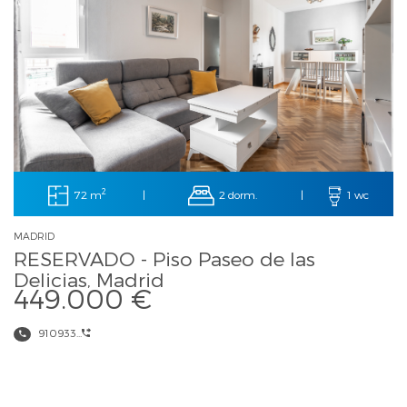
2
72 m
2 dorm.
|
|
1 wc
MADRID
RESERVADO - Piso Paseo de las
Delicias, Madrid
449.000 €
910933...