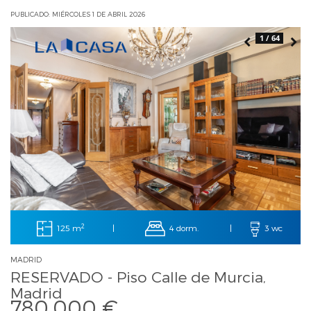
PUBLICADO: MIÉRCOLES 1 DE ABRIL 2026
1 / 64
2
125 m
4 dorm.
|
|
3 wc
MADRID
RESERVADO - Piso Calle de Murcia,
Madrid
780.000 €