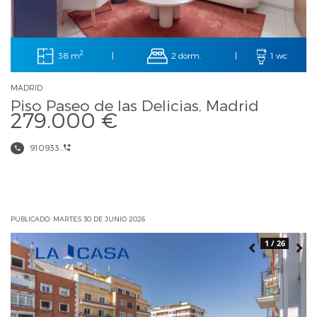
2
38 m
2 dorm.
|
|
1 wc
MADRID
Piso Paseo de las Delicias, Madrid
279.000 €
910933...
PUBLICADO: MARTES 30 DE JUNIO 2026
1 / 26