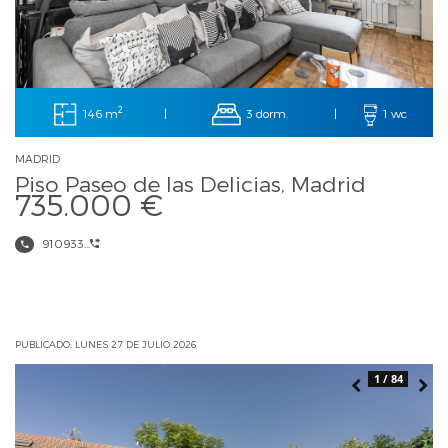
2
146 m
3 dorm.
|
|
1 wc
MADRID
Piso Paseo de las Delicias, Madrid
735.000 €
910933...
PUBLICADO: LUNES 27 DE JULIO 2026
1 / 84