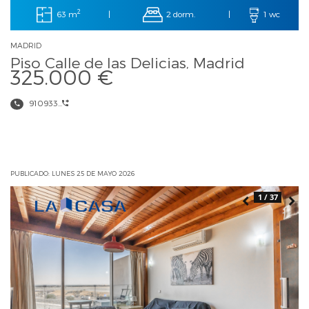
2
63 m
2 dorm.
|
|
1 wc
MADRID
Piso Calle de las Delicias, Madrid
325.000 €
910933...
PUBLICADO: LUNES 25 DE MAYO 2026
1 / 37