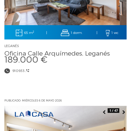
2
65 m
1 dorm.
|
|
1 wc
LEGANÉS
Oficina Calle Arquímedes, Leganés
189.000 €
910933...
PUBLICADO: MIÉRCOLES 6 DE MAYO 2026
1 / 47