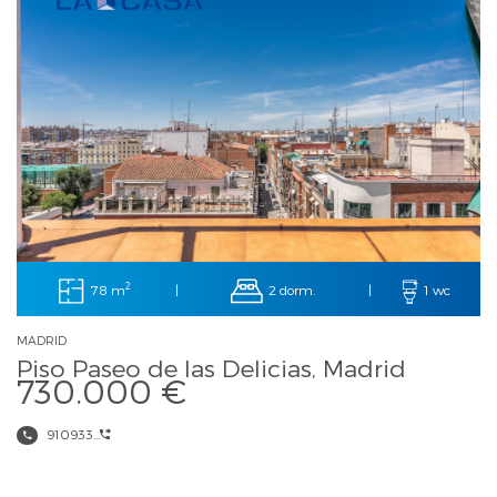
2
78 m
2 dorm.
|
|
1 wc
MADRID
Piso Paseo de las Delicias, Madrid
730.000 €
910933...