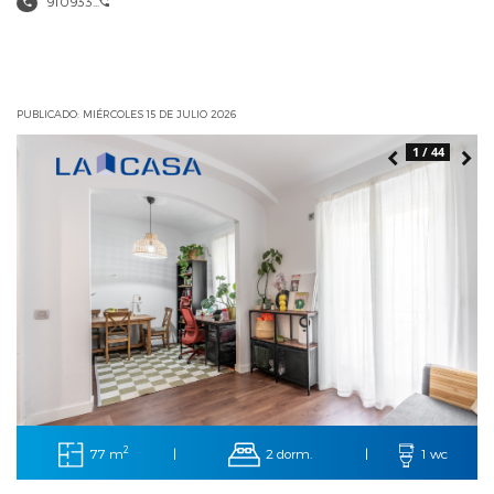
910933...
PUBLICADO: MIÉRCOLES 15 DE JULIO 2026
1 / 44
2
77 m
2 dorm.
|
|
1 wc