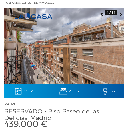
PUBLICADO: LUNES 4 DE MAYO 2026
1 / 34
2
63 m
2 dorm.
|
|
1 wc
MADRID
RESERVADO - Piso Paseo de las
Delicias, Madrid
439.000 €