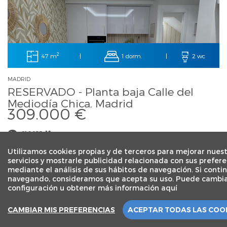
2
47 m
1 dorm.
|
|
2 wc
MADRID
RESERVADO - Planta baja Calle del
Mediodía Chica, Madrid
309.000 €
910933...
Utilizamos cookies propias y de terceros para mejorar nues
servicios y mostrarle publicidad relacionada con sus prefere
mediante el análisis de sus hábitos de navegación. Si conti
navegando, consideramos que acepta su uso. Puede cambia
PUBLICADO: VIERNES 13 DE MARZO 2026
configuración u obtener más información aquí
1 / 56
CAMBIAR MIS PREFERENCIAS
ACEPTAR TODAS LAS COO