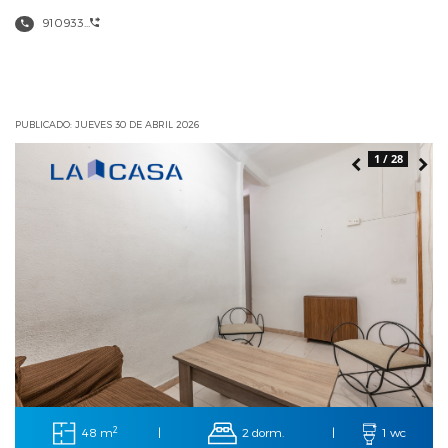
910933...
PUBLICADO: JUEVES 30 DE ABRIL 2026
1 / 28
2
48 m
2 dorm.
|
|
1 wc