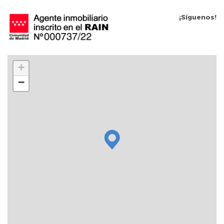
¡Síguenos!
+
−