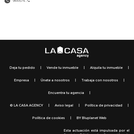
944674...
Deja tu pedido
|
Vende tu inmueble
|
Alquila tu inmueble
|
Empresa
|
Únete a nosotros
|
Trabaja con nosotros
|
Encuentra tu agencia
|
© LA CASA AGENCY
|
Aviso legal
|
Política de privacidad
|
Política de cookies
|
BY
Bluplanet Web
Esta actuación está impulsada por el