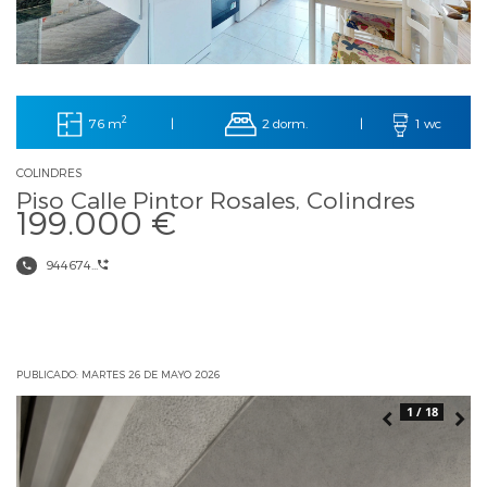
2
76 m
2 dorm.
|
|
1 wc
COLINDRES
Piso Calle Pintor Rosales, Colindres
199.000 €
944674...
PUBLICADO: MARTES 26 DE MAYO 2026
1 / 18