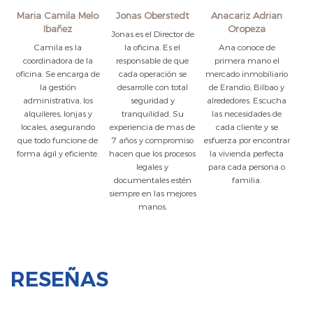
Maria Camila Melo
Jonas Oberstedt
Anacariz Adrian
Ibañez
Oropeza
Jonas es el Director de
Camila es la
la oficina. Es el
Ana conoce de
coordinadora de la
responsable de que
primera mano el
oficina. Se encarga de
cada operación se
mercado inmobiliario
la gestión
desarrolle con total
de Erandio, Bilbao y
administrativa, los
seguridad y
alrededores. Escucha
alquileres, lonjas y
tranquilidad. Su
las necesidades de
locales, asegurando
experiencia de mas de
cada cliente y se
que todo funcione de
7 años y compromiso
esfuerza por encontrar
forma ágil y eficiente.
hacen que los procesos
la vivienda perfecta
legales y
para cada persona o
documentales estén
familia.
siempre en las mejores
manos.
RESEÑAS