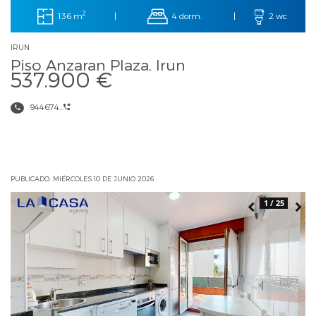
2
136 m
4 dorm.
|
|
2 wc
IRUN
Piso Anzaran Plaza, Irun
537.900 €
944674...
PUBLICADO: MIÉRCOLES 10 DE JUNIO 2026
1 / 25