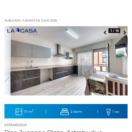
PUBLICADO: JUEVES 9 DE JULIO 2026
1 / 18
2
71 m
2 dorm.
|
|
1 wc
ASTRABUDUA
Piso Juanene Plaza, Astrabudua