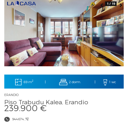
1 / 19
2
69 m
2 dorm.
|
|
1 wc
ERANDIO
Piso Trabudu Kalea, Erandio
239.900 €
944674...