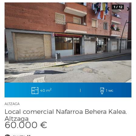
1 / 12
2
40 m
|
1 wc
ALTZAGA
Local comercial Nafarroa Behera Kalea,
Altzaga
60.000 €