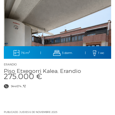
2
76 m
3 dorm.
|
|
1 wc
ERANDIO
Piso Etxegorri Kalea, Erandio
275.000 €
944674...
PUBLICADO: JUEVES 6 DE NOVIEMBRE 2025