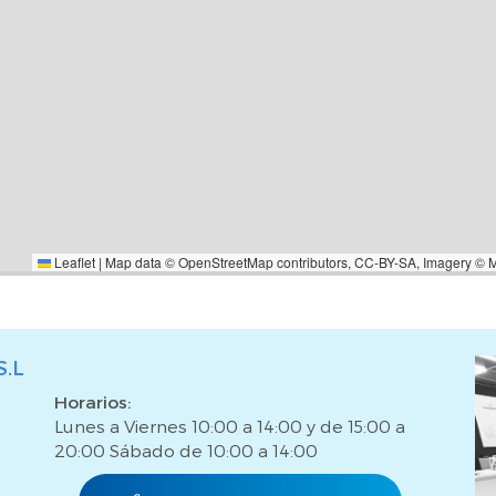
ble aquí expuesto no incluye ni
TP o IVA, gastos notariales o
ntermediación inmobiliaria ni
Leaflet
|
Map data ©
OpenStreetMap
contributors,
CC-BY-SA
, Imagery ©
S.L
Horarios:
Lunes a Viernes 10:00 a 14:00 y de 15:00 a
20:00 Sábado de 10:00 a 14:00