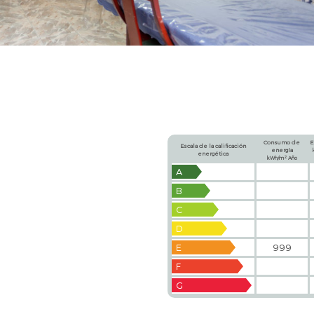
Consumo de
E
Escala de la calificación
energía
energética
2
kWh/m
Año
A
B
C
D
E
999
F
G