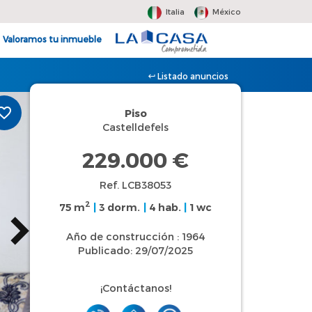
Italia
México
Valoramos tu inmueble
Listado anuncios
Piso
Castelldefels
229.000 €
Ref. LCB38053
2
75 m
|
3 dorm.
|
4 hab.
|
1 wc
Año de construcción : 1964
Publicado: 29/07/2025
¡Contáctanos!