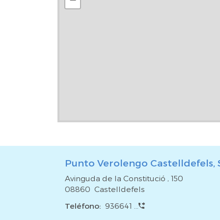
Asesoramiento Legal.*El precio de venta del inmue
impuestos ni gastos que grava la compraventa (I
registrales) tampoco honorarios de agencia por i
gestión hipotecaria (si procede).#
Punto Verolengo Castelldefels, 
Avinguda de la Constitució , 150
08860 Castelldefels
Teléfono:
936641 ...