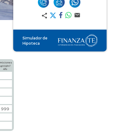
Simulador de
Hipoteca
misiones
2
kgCO2/m
Año
999