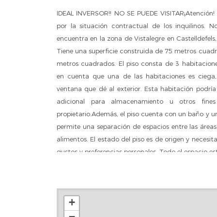
IDEAL INVERSOR!! NO SE PUEDE VISITAR¡Atención!
por la situación contractual de los inquilinos. N
encuentra en la zona de Vistalegre en Castelldefels,
Tiene una superficie construida de 75 metros cuadra
metros cuadrados. El piso consta de 3 habitacion
en cuenta que una de las habitaciones es ciega
ventana que dé al exterior. Esta habitación podrí
adicional para almacenamiento u otros fines
propietario.Además, el piso cuenta con un baño y u
permite una separación de espacios entre las área
alimentos. El estado del piso es de origen y necesi
gustos y preferencias personales. Todo el espacio es
proporciona la posibilidad de reorganizar los am
individuales.El piso se encuentra alquilado actu
comprar? Llámanos AL tasamos a precio de 
+
resolveremos tus dudas.*Tasaciones Gratuitas con
−
tu inmueble en las mejores condiciones* Asesor