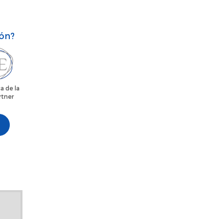
ión?
a de la
rtner