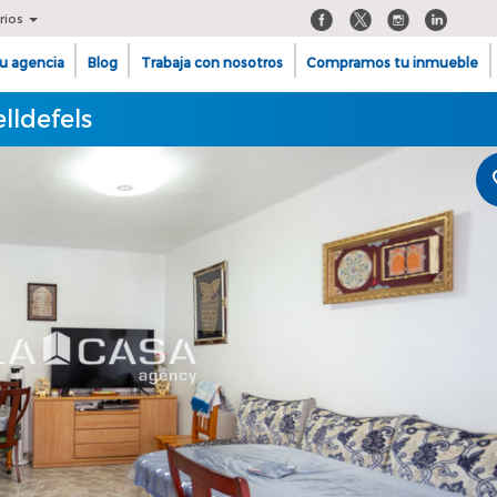
rios
u agencia
Blog
Trabaja con nosotros
Compramos tu inmueble
lldefels