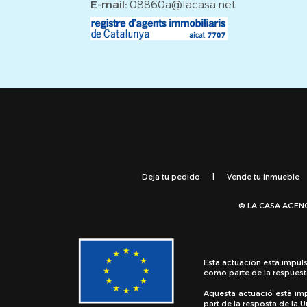
E-mail:
08860a@lacasa.net
Deja tu pedido
|
Vende tu inmueble
© LA CASA AGEN
Esta actuación está impul
como parte de la respuest
Aquesta actuació està im
part de la resposta de la