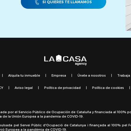
SI QUIERES TE LLAMAMOS
|
Alquila tu inmueble
|
Empresa
|
Únete a nosotros
|
Trabaja
CY
|
Aviso legal
|
Política de privacidad
|
Política de cookies
|
sada por el Servicio Público de Ocupación de Cataluña y financiada al 100% p
a de la Unión Europea a la pandemia de COVID-19.
pulsada pel Servei Públic d'Ocupació de Catalunya i finançada al 100% pel 
 Unió Europea a la pandèmia de COVID-19.