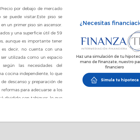
 Precio por debajo de mercado
o se puede visitar.Este piso se
¿Necesitas financiac
 en un primer piso sin ascensor.
dos y una superficie útil de 59
es, aunque es importante tener
, es decir, no cuenta con una
Haz una simulación de tu hipotec
a ser utilizada como un espacio
mano de Finanzate, nuestro pa
 según las necesidades del
financiero
na cocina independiente, lo que
Simula tu hipoteca
s de descanso y preparación de
ta reformas para adecuarse a los
tá dividido con tabiques, lo que
bientes según las necesidades
almente.¿Necesitas vender para
mercado, te asesoraremos y
 entrega de informe* Vendemos
amiento Hipotecario Gratuito*