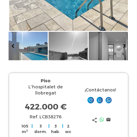
Piso
L'hospitalet de
¡Contáctanos!
llobregat
422.000 €
Ref. LCB38276
105
|
3
|
3
|
2
2
m
dorm.
hab.
wc