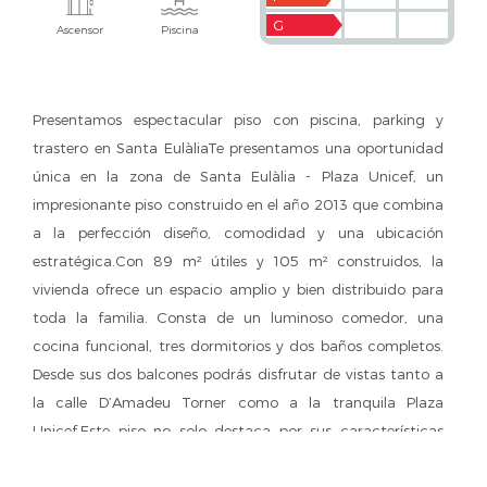
G
Ascensor
Piscina
Presentamos espectacular piso con piscina, parking y
trastero en Santa EulàliaTe presentamos una oportunidad
única en la zona de Santa Eulàlia - Plaza Unicef, un
impresionante piso construido en el año 2013 que combina
a la perfección diseño, comodidad y una ubicación
estratégica.Con 89 m² útiles y 105 m² construidos, la
vivienda ofrece un espacio amplio y bien distribuido para
toda la familia. Consta de un luminoso comedor, una
cocina funcional, tres dormitorios y dos baños completos.
Desde sus dos balcones podrás disfrutar de vistas tanto a
la calle D’Amadeu Torner como a la tranquila Plaza
Unicef.Este piso no solo destaca por sus características
internas, sino también por los extras que marcan la
diferencia. El edificio, con una estética moderna, cuenta