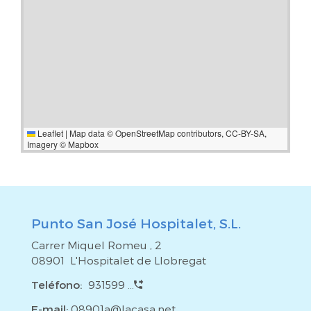
Leaflet
|
Map data ©
OpenStreetMap
contributors,
CC-BY-SA
,
Imagery ©
Mapbox
Punto San José Hospitalet, S.L.
Carrer Miquel Romeu , 2
08901 L'Hospitalet de Llobregat
Teléfono:
931599 ...
E-mail:
08901a@lacasa.net