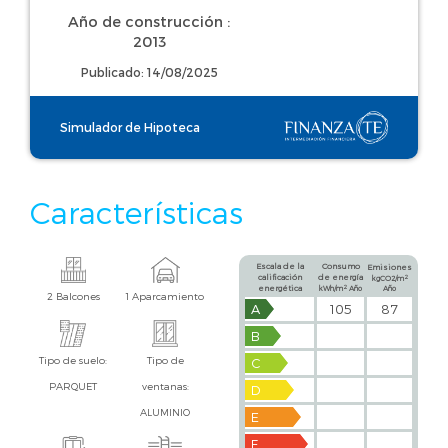
Año de construcción :
2013
Publicado: 14/08/2025
Simulador de Hipoteca
Características
Escala de la
Consumo
Emisiones
calificación
de energía
2
kgCO2/m
2
energética
kWh/m
Año
Año
2 Balcones
1 Aparcamiento
A
105
87
B
Tipo de suelo:
Tipo de
C
PARQUET
ventanas:
D
ALUMINIO
E
F