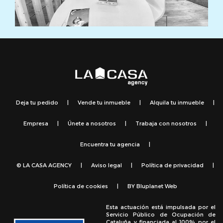
Deja tu pedido
|
Vende tu inmueble
|
Alquila tu inmueble
|
Empresa
|
Únete a nosotros
|
Trabaja con nosotros
|
Encuentra tu agencia
|
© LA CASA AGENCY
|
Aviso legal
|
Política de privacidad
|
Política de cookies
|
BY
Bluplanet Web
Esta actuación está impulsada por el
Servicio Público de Ocupación de
Cataluña y financiada al 100% por el