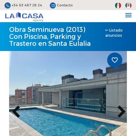
+34 93 487 28 24
Contacto
Obra Seminueva (2013)
Listado
Con Piscina, Parking y
anuncios
Trastero en Santa Eulalia