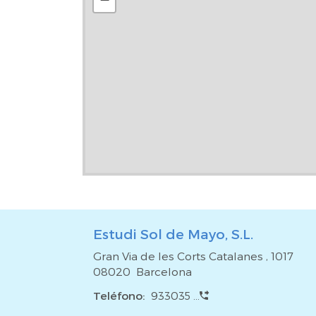
Estudi Sol de Mayo, S.L.
Gran Via de les Corts Catalanes , 1017
08020 Barcelona
Teléfono:
933035 ...