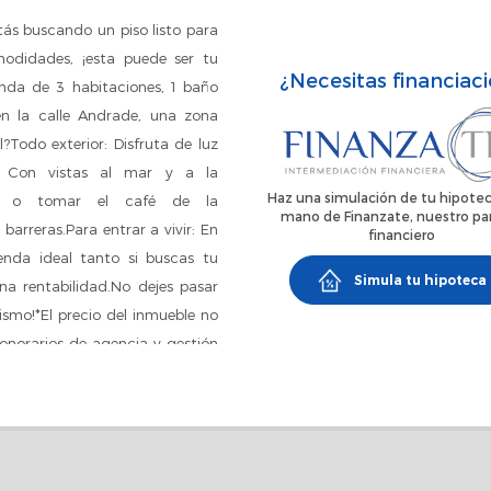
tás buscando un piso listo para
modidades, ¡esta puede ser tu
¿Necesitas financiac
nda de 3 habitaciones, 1 baño
en la calle Andrade, una zona
?Todo exterior: Disfruta de luz
n: Con vistas al mar y a la
Haz una simulación de tu hipotec
rte o tomar el café de la
mano de Finanzate, nuestro pa
arreras.Para entrar a vivir: En
financiero
enda ideal tanto si buscas tu
Simula tu hipoteca
na rentabilidad.No dejes pasar
ismo!*El precio del inmueble no
 honorarios de agencia y gestión