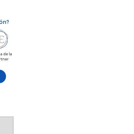
ión?
a de la
rtner