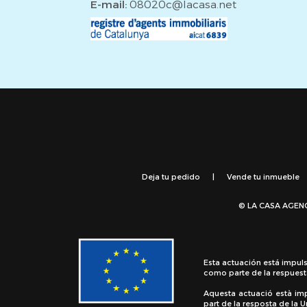
E-mail:
08020c@lacasa.net
Deja tu pedido
|
Vende tu inmueble
© LA CASA AGEN
Esta actuación está impul
como parte de la respuest
Aquesta actuació està im
part de la resposta de la