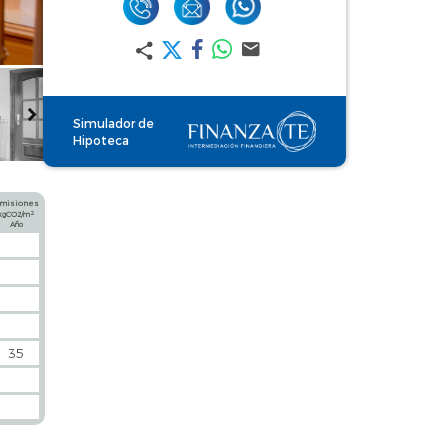
Simulador de
Hipoteca
misiones
2
kgCO2/m
Año
35