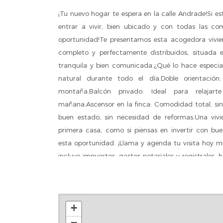
¡Tu nuevo hogar te espera en la calle Andrade!Si es
entrar a vivir, bien ubicado y con todas las co
oportunidad!Te presentamos esta acogedora vivie
completo y perfectamente distribuidos, situada 
tranquila y bien comunicada.¿Qué lo hace especial
natural durante todo el día.Doble orientació
montaña.Balcón privado: Ideal para relaja
mañana.Ascensor en la finca: Comodidad total, sin b
buen estado, sin necesidad de reformas.Una vivi
primera casa, como si piensas en invertir con bue
esta oportunidad. ¡Llama y agenda tu visita hoy m
incluye impuestos, gastos notariales y registrales,
hipotecaria (si procede).
+
−