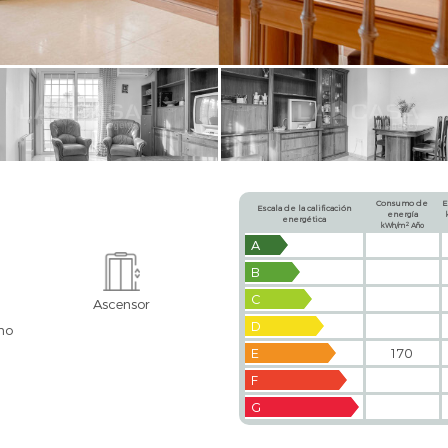
Consumo de
E
Escala de la calificación
energía
energética
2
kWh/m
Año
A
B
C
Ascensor
D
no
E
170
F
G