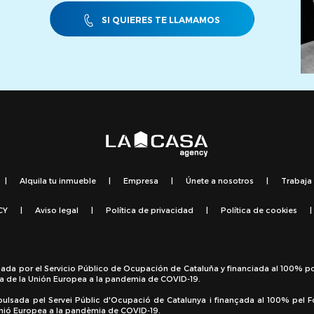
SI QUIERES TE LLAMAMOS
|
Alquila tu inmueble
|
Empresa
|
Únete a nosotros
|
Trabaja
CY
|
Aviso legal
|
Política de privacidad
|
Política de cookies
|
sada por el Servicio Público de Ocupación de Cataluña y financiada al 100% p
a de la Unión Europea a la pandemia de COVID-19.
pulsada pel Servei Públic d'Ocupació de Catalunya i finançada al 100% pel 
 Unió Europea a la pandèmia de COVID-19.