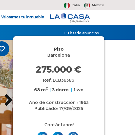
Italia
México
Valoramos tu inmueble
Listado anuncios
Piso
Barcelona
275.000 €
Ref. LCB38386
2
68 m
|
3 dorm.
|
1 wc
Año de construcción : 1963
Publicado: 17/09/2025
¡Contáctanos!