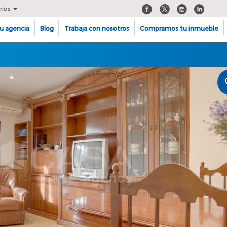
rios
u agencia
Blog
Trabaja con nosotros
Compramos tu inmueble