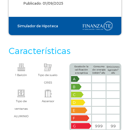
Publicado: 01/09/2025
Simulador de Hipoteca
Características
Escala de la
Consumo
Emisiones
calificación
de energía
2
kgCO2/m
2
energética
kWh/m
Año
Año
1 Balcón
Tipo de suelo:
A
GRES
B
C
Tipo de
Ascensor
D
ventanas:
E
ALUMINIO
F
G
999
99