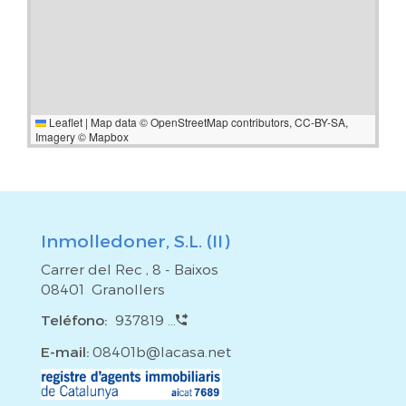
Leaflet
|
Map data ©
OpenStreetMap
contributors,
CC-BY-SA
,
Imagery ©
Mapbox
Inmolledoner, S.L. (II)
Carrer del Rec , 8 - Baixos
08401 Granollers
Teléfono:
937819 ...
E-mail:
08401b@lacasa.net