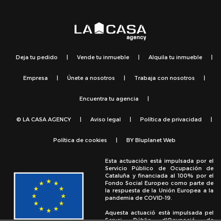
Deja tu pedido
|
Vende tu inmueble
|
Alquila tu inmueble
|
Empresa
|
Únete a nosotros
|
Trabaja con nosotros
|
Encuentra tu agencia
|
© LA CASA AGENCY
|
Aviso legal
|
Política de privacidad
|
Política de cookies
|
BY
Bluplanet Web
Esta actuación está impulsada por el
Servicio Público de Ocupación de
Cataluña y financiada al 100% por el
Fondo Social Europeo como parte de
la respuesta de la Unión Europea a la
pandemia de COVID-19.
Aquesta actuació està impulsada pel
Servei Públic d'Ocupació de