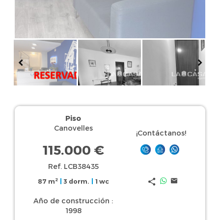
Piso
Canovelles
¡Contáctanos!
115.000 €
Ref. LCB38435
2
87 m
|
3 dorm.
|
1 wc
Año de construcción :
1998