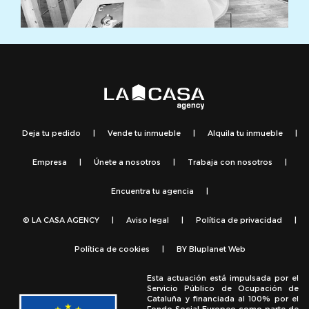
Deja tu pedido
|
Vende tu inmueble
|
Alquila tu inmueble
|
Empresa
|
Únete a nosotros
|
Trabaja con nosotros
|
Encuentra tu agencia
|
© LA CASA AGENCY
|
Aviso legal
|
Política de privacidad
|
Política de cookies
|
BY
Bluplanet Web
Esta actuación está impulsada por el
Servicio Público de Ocupación de
Cataluña y financiada al 100% por el
Fondo Social Europeo como parte de