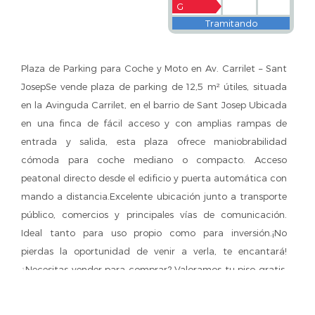
G
Tramitando
Plaza de Parking para Coche y Moto en Av. Carrilet – Sant
JosepSe vende plaza de parking de 12,5 m² útiles, situada
en la Avinguda Carrilet, en el barrio de Sant Josep Ubicada
en una finca de fácil acceso y con amplias rampas de
entrada y salida, esta plaza ofrece maniobrabilidad
cómoda para coche mediano o compacto. Acceso
peatonal directo desde el edificio y puerta automática con
mando a distancia.Excelente ubicación junto a transporte
público, comercios y principales vías de comunicación.
Ideal tanto para uso propio como para inversión.¡No
pierdas la oportunidad de venir a verla, te encantará!
¿Necesitas vender para comprar? Valoramos tu piso gratis.
Llámanos: tasamos tu vivienda a precio de mercado, te
asesoramos y resolvemos todas tus dudas.¿Buscas