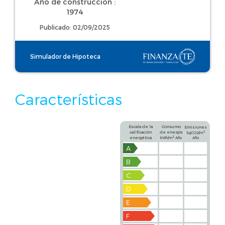
Año de construcción :
1974
Publicado: 02/09/2025
Simulador de Hipoteca
Características
Escala de la
Consumo
Emisiones
calificación
de energía
2
kgCO2/m
2
energética
kWh/m
Año
Año
A
B
C
D
E
F