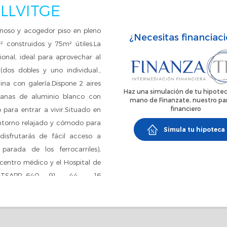
LLVITGE
inoso y acogedor piso en pleno
¿Necesitas financiac
² construidos y 75m² útiles.La
ional, ideal para aprovechar al
dos dobles y uno individual.,
na con galería.Dispone 2 aires
Haz una simulación de tu hipotec
ntanas de aluminio blanco con
mano de Finanzate, nuestro pa
financiero
para entrar a vivir.Situado en
 entorno relajado y cómodo para
Simula tu hipoteca
disfrutarás de fácil acceso a
parada de los ferrocarriles),
 centro médico y el Hospital de
SAPP 640. _91 _. 44_.. . 16
rmemos mejor y concretar una
 estás buscando, nosotros te
Nuestros asesores financieros