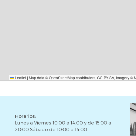
trámite de hipotecas ¡DE MANERA
er el valor de tu vivienda,
Y SIN COSTE. Te esperamos en
ar. *El precio de venta del
tos ni gastos que grava la
strales) tampoco honorarios de
ipotecaria*.
Leaflet
|
Map data ©
OpenStreetMap
contributors,
CC-BY-SA
, Imagery ©
Horarios:
Lunes a Viernes 10:00 a 14:00 y de 15:00 a
20:00 Sábado de 10:00 a 14:00