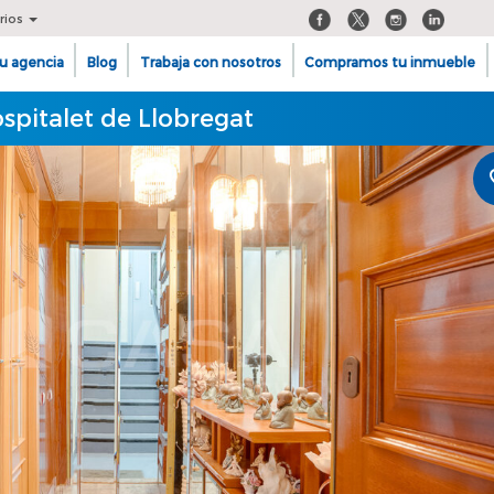
rios
u agencia
Blog
Trabaja con nosotros
Compramos tu inmueble
spitalet de Llobregat