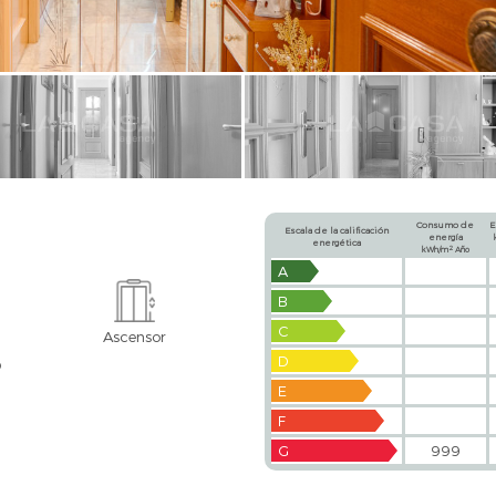
Consumo de
E
Escala de la calificación
energía
energética
2
kWh/m
Año
A
B
C
Ascensor
D
O
E
F
G
999