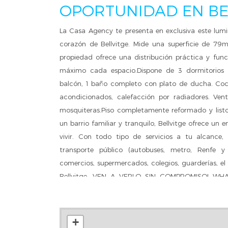
OPORTUNIDAD EN BE
La Casa Agency te presenta en exclusiva este lum
corazón de Bellvitge. Mide una superficie de 79m
propiedad ofrece una distribución práctica y func
máximo cada espacio.Dispone de 3 dormitorios (
balcón, 1 baño completo con plato de ducha. Coci
acondicionados, calefacción por radiadores. Ve
mosquiteras.Piso completamente reformado y listo 
un barrio familiar y tranquilo, Bellvitge ofrece un
vivir. Con todo tipo de servicios a tu alcance, 
transporte público (autobuses, metro, Renfe y 
comercios, supermercados, colegios, guarderías, el
Bellvitge. VEN A VERLO SIN COMPROMISO! WHAT
IVETH¡No dudes en llamarnos para que te info
visita! O coméntanos lo que necesitas y lo que
ayudamos. ¿Necesitas asesoramiento financiero? 
+