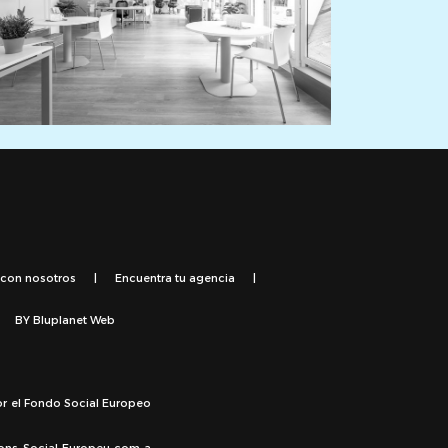
 con nosotros
|
Encuentra tu agencia
|
BY
Bluplanet Web
or el Fondo Social Europeo
Fons Social Europeu com a