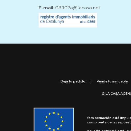
E-mail:
08907a@lacasa.net
Deja tu pedido
|
Vende tu inmueble
© LA CASA AGEN
Esta actuación está impul
como parte de la respuest
Aquesta actuació està im