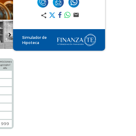
Simulador de
Hipoteca
misiones
2
kgCO2/m
Año
999