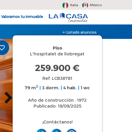
Italia
México
Valoramos tu inmueble
Listado anuncios
Piso
L'hospitalet de llobregat
259.900 €
Ref. LCB38781
2
79 m
|
3 dorm.
|
4 hab.
|
1 wc
Año de construcción : 1972
Publicado: 19/09/2025
¡Contáctanos!