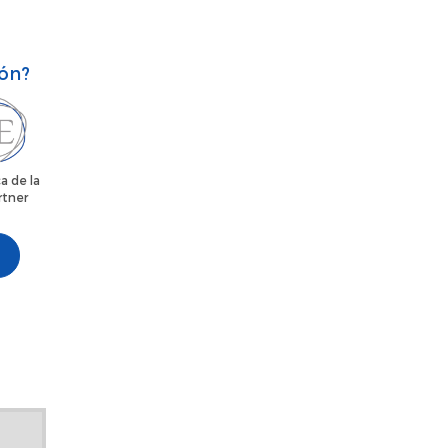
ión?
a de la
rtner