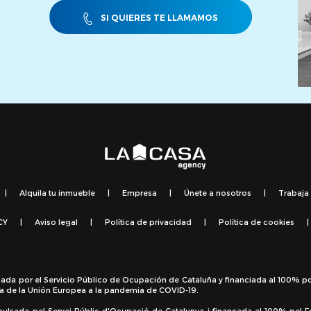
SI QUIERES TE LLAMAMOS
|
Alquila tu inmueble
|
Empresa
|
Únete a nosotros
|
Trabaja
CY
|
Aviso legal
|
Política de privacidad
|
Política de cookies
|
sada por el Servicio Público de Ocupación de Cataluña y financiada al 100% p
a de la Unión Europea a la pandemia de COVID-19.
pulsada pel Servei Públic d'Ocupació de Catalunya i finançada al 100% pel 