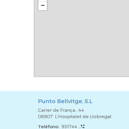
profesionales te orientarán sin compromiso en el 
−
TOTALMENTE GRATUITA! Además, si deseas conoc
contáctanos y te la valoramos SIN COMPROMISO 
LA CASA AGENCY. Juntos encontraremos tu hog
inmueble aquí expuesto no incluye ni impues
compraventa (ITP o IVA, gastos notariales o regi
agencia por intermediación inmobiliaria ni gestión h
Punto Bellvitge, S.L
Carrer de França , 44
08907 L'Hospitalet de Llobregat
Teléfono:
931744 ...