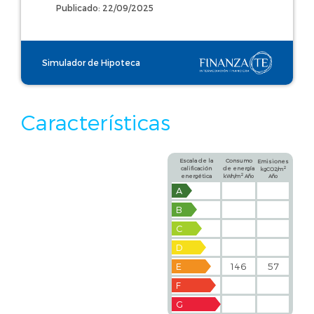
Publicado: 22/09/2025
Simulador de Hipoteca
Características
Escala de la
Consumo
Emisiones
calificación
de energía
2
kgCO2/m
2
energética
kWh/m
Año
Año
A
B
C
D
E
146
57
F
G