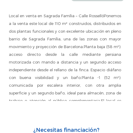
Local en venta en Sagrada Família – Calle RossellóPonemos
a la venta este local de 110 m² construidos, distribuidos en
dos plantas funcionales y con excelente ubicación en pleno
barrio de Sagrada Família, una de las zonas con mayor
movimiento y proyección de Barcelona.Planta baja (58 m²):
acceso directo desde la calle mediante persiana
motorizada con mando a distancia y un segundo acceso
independiente desde el rellano de la finca. Espacio diáfano
con buena visibilidad y un baño.Planta -1 (52 m²):
comunicada por escalera interior, con otra amplia
superficie y un segundo baño, ideal para almacén, zona de
trabajo o atención al público complementaria.El local se
encuentra en la Calle Rosselló, junto a la Sagrada Família,
con una alta circulación de peatones y tráfico rodado,
perfectamente conectado mediante transporte público
¿Necesitas financiación?
(metro y autobuses) y rodeado de comercios, restaurantes