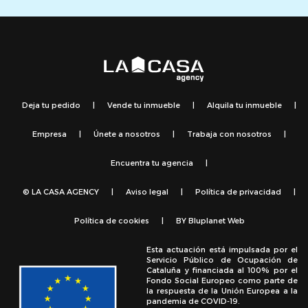
Deja tu pedido
|
Vende tu inmueble
|
Alquila tu inmueble
|
Empresa
|
Únete a nosotros
|
Trabaja con nosotros
|
Encuentra tu agencia
|
© LA CASA AGENCY
|
Aviso legal
|
Política de privacidad
|
Política de cookies
|
BY
Bluplanet Web
Esta actuación está impulsada por el
Servicio Público de Ocupación de
Cataluña y financiada al 100% por el
Fondo Social Europeo como parte de
la respuesta de la Unión Europea a la
pandemia de COVID-19.