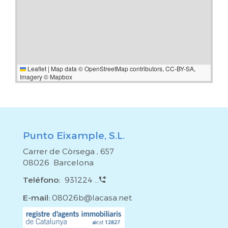
es una gran responsabilidad y nuestro equipo estará a tu
disposición para apoyarte en todo lo que necesites. ¡Te
esperamos!*El precio del inmueble no incluye impuestos,
gastos notariales y registrales, honorarios de agencia y
gestión hipotecaria (si procede). *REF: PE180ROS
Leaflet
|
Map data ©
OpenStreetMap
contributors,
CC-BY-SA
,
Imagery ©
Mapbox
Punto Eixample, S.L.
Carrer de Còrsega , 657
08026 Barcelona
Teléfono:
931224 ...
E-mail:
08026b@lacasa.net