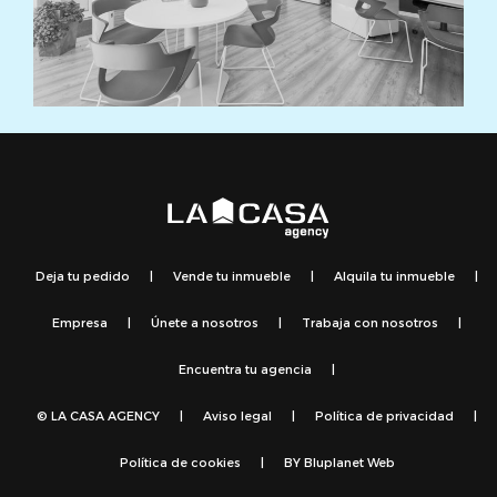
Deja tu pedido
|
Vende tu inmueble
|
Alquila tu inmueble
|
Empresa
|
Únete a nosotros
|
Trabaja con nosotros
|
Encuentra tu agencia
|
© LA CASA AGENCY
|
Aviso legal
|
Política de privacidad
|
Política de cookies
|
BY
Bluplanet Web