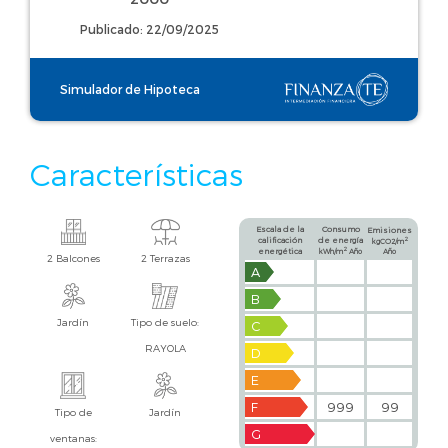
Publicado: 22/09/2025
Simulador de Hipoteca
Características
Escala de la
Consumo
Emisiones
calificación
de energía
2
kgCO2/m
2
energética
kWh/m
Año
Año
2 Balcones
2 Terrazas
A
B
Jardín
Tipo de suelo:
C
RAYOLA
D
E
F
999
99
Tipo de
Jardín
G
ventanas: