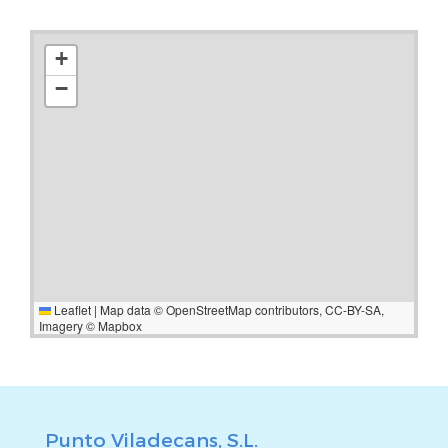
+
−
Leaflet
|
Map data ©
OpenStreetMap
contributors,
CC-BY-SA
,
Imagery ©
Mapbox
Punto Viladecans, S.L.