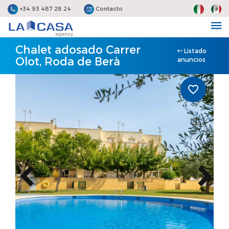
+34 93 487 28 24
Contacto
Chalet adosado Carrer
Listado
Olot, Roda de Berà
anuncios