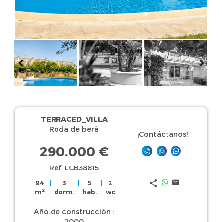
TERRACED_VILLA
Roda de berà
¡Contáctanos!
290.000 €
Ref. LCB38815
94
|
3
|
5
|
2
2
m
dorm.
hab.
wc
Año de construcción :
2000