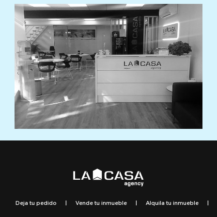
Deja tu pedido
|
Vende tu inmueble
|
Alquila tu inmueble
|