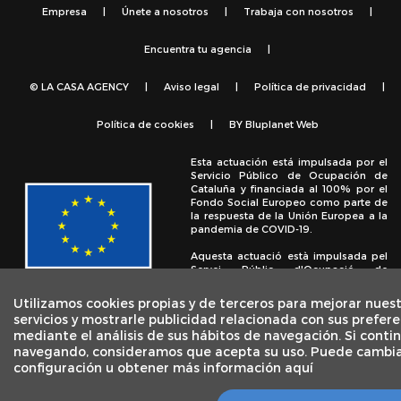
Empresa
|
Únete a nosotros
|
Trabaja con nosotros
|
Encuentra tu agencia
|
© LA CASA AGENCY
|
Aviso legal
|
Política de privacidad
|
Política de cookies
|
BY
Bluplanet Web
Esta actuación está impulsada por el
Servicio Público de Ocupación de
Cataluña y financiada al 100% por el
Fondo Social Europeo como parte de
la respuesta de la Unión Europea a la
pandemia de COVID-19.
Aquesta actuació està impulsada pel
Servei Públic d'Ocupació de
Catalunya i finançada al 100% pel
Fons Social Europeu com a part de la
Utilizamos cookies propias y de terceros para mejorar nues
resposta de la Unió Europea a la
servicios y mostrarle publicidad relacionada con sus prefere
pandèmia de COVID-19.
mediante el análisis de sus hábitos de navegación. Si conti
navegando, consideramos que acepta su uso. Puede cambia
configuración u obtener más información aquí