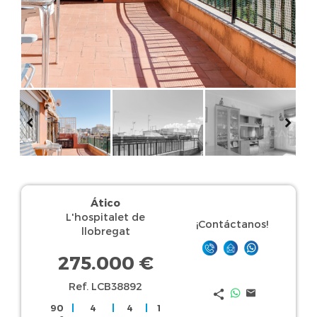
Ático
L'hospitalet de
¡Contáctanos!
llobregat
275.000 €
Ref. LCB38892
90
|
4
|
4
|
1