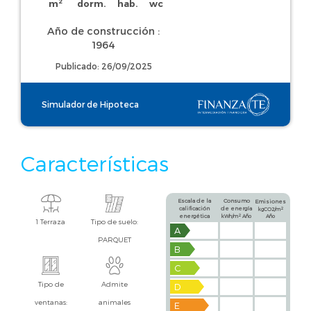
2
m
dorm.
hab.
wc
Año de construcción :
1964
Publicado: 26/09/2025
Simulador de Hipoteca
Características
Escala de la
Consumo
Emisiones
calificación
de energía
2
kgCO2/m
2
energética
kWh/m
Año
Año
1 Terraza
Tipo de suelo:
A
PARQUET
B
C
Tipo de
Admite
D
ventanas:
animales
E