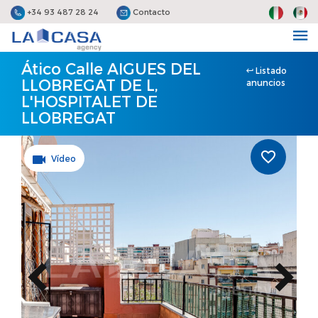
+34 93 487 28 24
Contacto
Ático Calle AIGUES DEL
Listado
LLOBREGAT DE L,
anuncios
L'HOSPITALET DE
LLOBREGAT
Vídeo