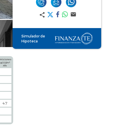
Simulador de
Hipoteca
misiones
2
kgCO2/m
Año
47