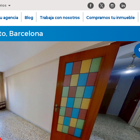
rios
u agencia
Blog
Trabaja con nosotros
Compramos tu inmueble
to, Barcelona