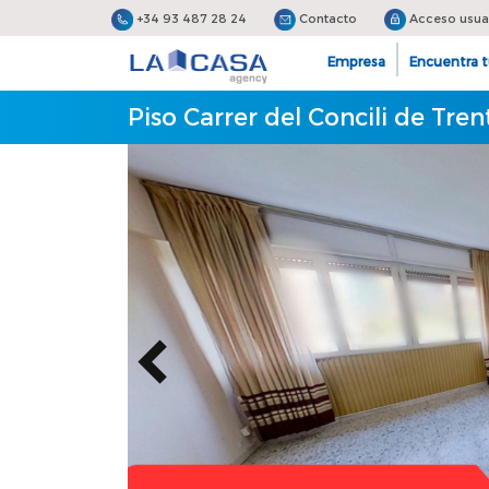
+34 93 487 28 24
Contacto
Acceso usua
Empresa
Encuentra t
Piso Carrer del Concili de Tren