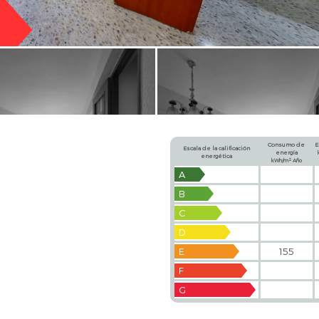
Consumo de
E
Escala de la calificación
energía
energética
2
kWh/m
Año
A
B
C
D
E
155
F
G