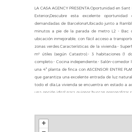
LA CASA AGENCY PRESENTA:Oportunidad en Sant Ma
Exterior¡Descubre esta excelente oportunid
demandadas de Barcelona!Ubicado junto a Rambla
minutos a pie de la parada de metro L2 - Bac d
ubicación inmejorable, con fácil acceso a transporte
zonas verdes.Características de la vivienda:- Super
m² útiles (según Catastro).- 3 habitaciones (1 do
completo.- Cocina independiente.- Salón-comedor l
una 4ª planta de finca con ASCENSOR ENTRE PLANTA
que garantiza una excelente entrada de luz natura
todo el día.La vivienda se encuentra en estado a ac
una opción ideal para quienes buscan personalizar s
+
−