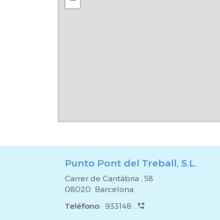
Punto Pont del Treball, S.L.
Carrer de Cantàbria , 58
08020 Barcelona
Teléfono:
933148 ...