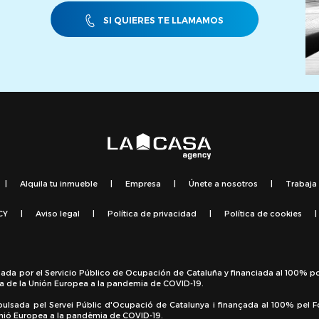
SI QUIERES TE LLAMAMOS
|
Alquila tu inmueble
|
Empresa
|
Únete a nosotros
|
Trabaja
CY
|
Aviso legal
|
Política de privacidad
|
Política de cookies
|
sada por el Servicio Público de Ocupación de Cataluña y financiada al 100% p
a de la Unión Europea a la pandemia de COVID-19.
pulsada pel Servei Públic d'Ocupació de Catalunya i finançada al 100% pel 
 Unió Europea a la pandèmia de COVID-19.