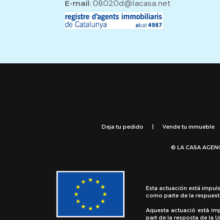
E-mail:
08020d@lacasa.net
Deja tu pedido
|
Vende tu inmueble
© LA CASA AGEN
Esta actuación está impul
como parte de la respuest
Aquesta actuació està im
part de la resposta de la