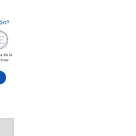
ión?
a de la
rtner