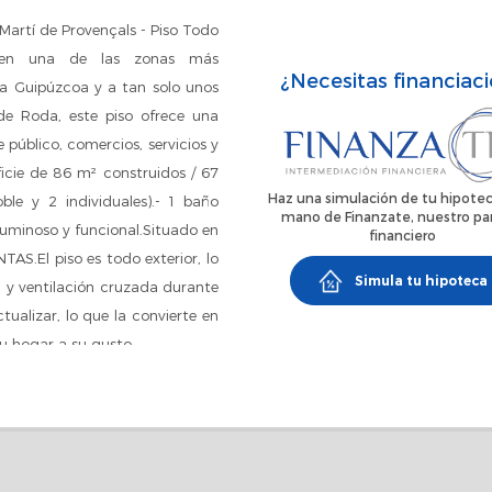
rtí de Provençals - Piso Todo
ad en una de las zonas más
¿Necesitas financiac
 Guipúzcoa y a tan solo unos
e Roda, este piso ofrece una
 público, comercios, servicios y
ficie de 86 m² construidos / 67
Haz una simulación de tu hipotec
ble y 2 individuales).- 1 baño
mano de Finanzate, nuestro pa
uminoso y funcional.Situado en
financiero
S.El piso es todo exterior, lo
Simula tu hipoteca
l y ventilación cruzada durante
tualizar, lo que la convierte en
u hogar a su gusto.