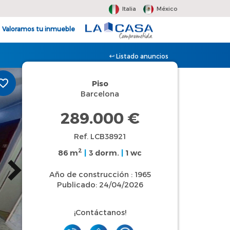
Italia
México
Valoramos tu inmueble
Listado anuncios
Piso
Barcelona
289.000 €
Ref. LCB38921
2
86 m
|
3 dorm.
|
1 wc
Año de construcción : 1965
Publicado: 24/04/2026
¡Contáctanos!