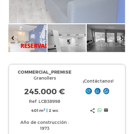
COMMERCIAL_PREMISE
Granollers
¡Contáctanos!
245.000 €
Ref. LCB38998
2
401 m
|
2 wc
Año de construcción :
1973