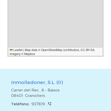
Leaflet
|
Map data ©
OpenStreetMap
contributors,
CC-BY-SA
,
Imagery ©
Mapbox
Inmolledoner, S.L. (II)
Carrer del Rec , 8 - Baixos
08401 Granollers
Teléfono:
937819 ...