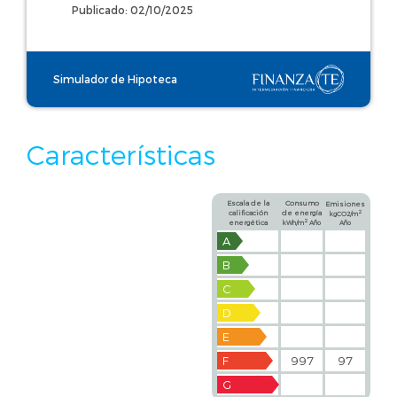
Publicado: 02/10/2025
Simulador de Hipoteca
Características
Escala de la
Consumo
Emisiones
calificación
de energía
2
kgCO2/m
2
energética
kWh/m
Año
Año
A
B
C
D
E
F
997
97
G