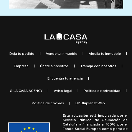
Deja tu pedido
|
Vende tu inmueble
|
Alquila tu inmueble
|
Empresa
|
Únete a nosotros
|
Trabaja con nosotros
|
Encuentra tu agencia
|
© LA CASA AGENCY
|
Aviso legal
|
Política de privacidad
|
Política de cookies
|
BY
Bluplanet Web
Esta actuación está impulsada por el
Servicio Público de Ocupación de
Cataluña y financiada al 100% por el
Fondo Social Europeo como parte de