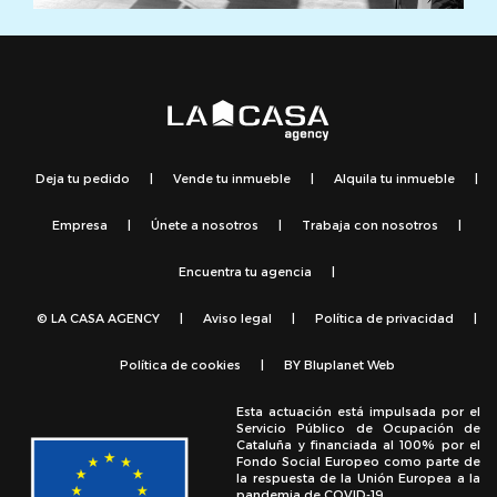
Deja tu pedido
|
Vende tu inmueble
|
Alquila tu inmueble
|
Empresa
|
Únete a nosotros
|
Trabaja con nosotros
|
Encuentra tu agencia
|
© LA CASA AGENCY
|
Aviso legal
|
Política de privacidad
|
Política de cookies
|
BY
Bluplanet Web
Esta actuación está impulsada por el
Servicio Público de Ocupación de
Cataluña y financiada al 100% por el
Fondo Social Europeo como parte de
la respuesta de la Unión Europea a la
pandemia de COVID-19.