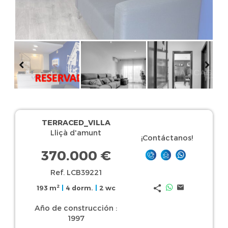
TERRACED_VILLA
Lliçà d'amunt
¡Contáctanos!
370.000 €
Ref. LCB39221
2
193 m
|
4 dorm.
|
2 wc
Año de construcción :
1997