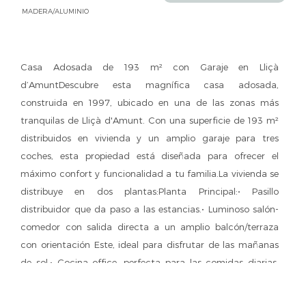
MADERA/ALUMINIO
Casa Adosada de 193 m² con Garaje en Lliçà
d’AmuntDescubre esta magnífica casa adosada,
construida en 1997, ubicado en una de las zonas más
tranquilas de Lliçà d'Amunt. Con una superficie de 193 m²
distribuidos en vivienda y un amplio garaje para tres
coches, esta propiedad está diseñada para ofrecer el
máximo confort y funcionalidad a tu familia.La vivienda se
distribuye en dos plantas:Planta Principal:• Pasillo
distribuidor que da paso a las estancias.• Luminoso salón-
comedor con salida directa a un amplio balcón/terraza
con orientación Este, ideal para disfrutar de las mañanas
de sol.• Cocina office, perfecta para las comidas diarias,
con su propia salida independiente al mismo
balcón/terraza.• Un cuarto de baño completo con práctico