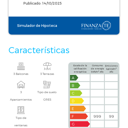
Publicado: 14/10/2025
Simulador de Hipoteca
Características
Escala de la
Consumo
Emisiones
calificación
de energía
2
kgCO2/m
2
energética
kWh/m
Año
Año
3 Balcones
3 Terrazas
A
B
3
Tipo de suelo:
C
Aparcamientos
GRES
D
E
F
999
99
Tipo de
G
ventanas: