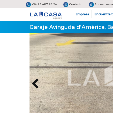
+34 93 487 28 24
Contacto
Acceso usua
Empresa
Encuentra t
Garaje Avinguda d'Amèrica, B