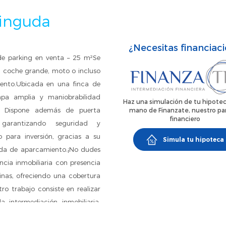
vinguda
¿Necesitas financiac
e parking en venta – 25 m²Se
a coche grande, moto o incluso
ento.Ubicada en una finca de
pa amplia y maniobrabilidad
Haz una simulación de tu hipotec
io. Dispone además de puerta
mano de Finanzate, nuestro pa
financiero
 garantizando seguridad y
para inversión, gracias a su
Simula tu hipoteca
da de aparcamiento.¡No dudes
cia inmobiliaria con presencia
cinas, ofreciendo una cobertura
tro trabajo consiste en realizar
a intermediación inmobiliaria.
 todo tipo. Además, ofrecemos