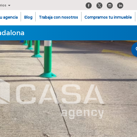
rios
u agencia
Blog
Trabaja con nosotros
Compramos tu inmueble
adalona