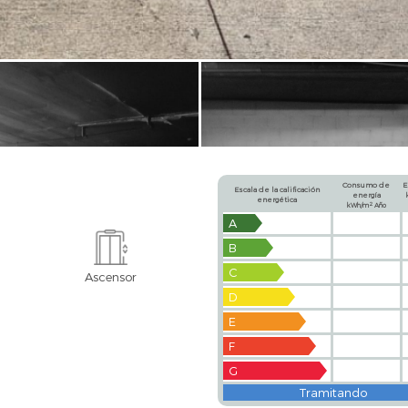
Consumo de
E
Escala de la calificación
energía
energética
2
kWh/m
Año
A
B
C
Ascensor
D
E
F
G
Tramitando