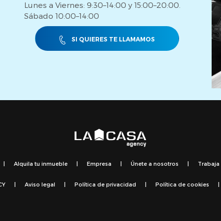
Lunes a Viernes: 9:30–14:00 y 15:00–20:00.
Sábado 10:00–14:00
SI QUIERES TE LLAMAMOS
|
Alquila tu inmueble
|
Empresa
|
Únete a nosotros
|
Trabaja
CY
|
Aviso legal
|
Política de privacidad
|
Política de cookies
|