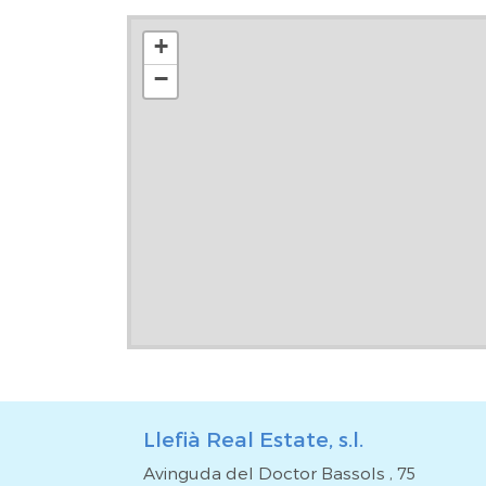
servicios inmobiliarios complementarios de alta cali
horizontal de propiedades. -Soluciones de financiac
+
de inmuebles. -Tramitación de seguros y asesora
−
garantizar una transacción segura y sin complica
interiores. ***El precio del inmueble no incluye 
registrales, honorarios de agencia y gestión hipotecar
Llefià Real Estate, s.l.
Avinguda del Doctor Bassols , 75