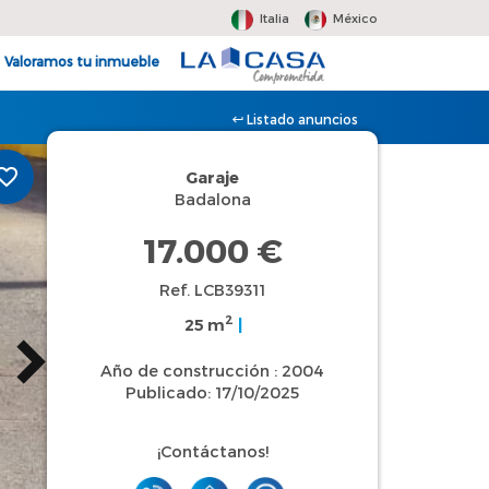
Italia
México
Valoramos tu inmueble
Listado anuncios
Garaje
Badalona
17.000 €
Ref. LCB39311
2
25 m
|
Año de construcción : 2004
Publicado: 17/10/2025
¡Contáctanos!