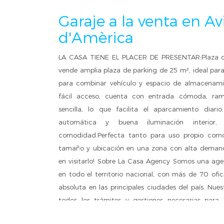
Garaje a la venta en A
d'Amèrica
LA CASA TIENE EL PLACER DE PRESENTAR:Plaza d
vende amplia plaza de parking de 25 m², ideal par
para combinar vehículo y espacio de almacenami
fácil acceso, cuenta con entrada cómoda, ram
sencilla, lo que facilita el aparcamiento diar
automática y buena iluminación interior,
comodidad.Perfecta tanto para uso propio como 
tamaño y ubicación en una zona con alta deman
en visitarlo! Sobre La Casa Agency Somos una agen
en todo el territorio nacional, con más de 70 ofi
absoluta en las principales ciudades del país. Nues
todos los trámites y gestiones necesarias para l
Disponemos de una amplia cartera de inmuebles de