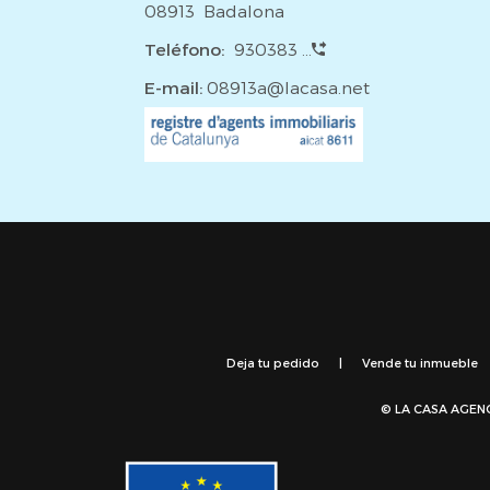
08913 Badalona
Teléfono:
930383 ...
E-mail:
08913a@lacasa.net
Deja tu pedido
|
Vende tu inmueble
© LA CASA AGEN