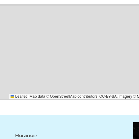
dad, como: -Gestión vertical y/u
ión para la compra o el alquiler
miento jurídico y fiscal para
ciones. -Reformas y diseño de
impuestos, gastos notariales y
ia (si procede).***
Leaflet
|
Map data ©
OpenStreetMap
contributors,
CC-BY-SA
, Imagery ©
Horarios: