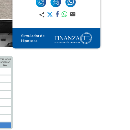
Simulador de
Hipoteca
misiones
2
kgCO2/m
Año