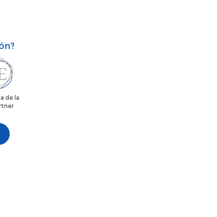
ión?
a de la
rtner