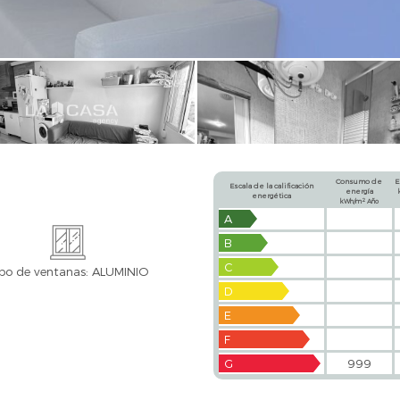
Consumo de
E
Escala de la calificación
energía
energética
2
kWh/m
Año
A
B
C
po de ventanas: ALUMINIO
D
E
F
G
999