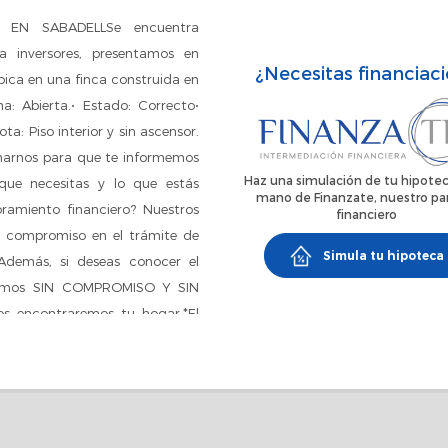
EN SABADELLSe encuentra
 a inversores, presentamos en
¿Necesitas financiac
bica en una finca construida en
na: Abierta.• Estado: Correcto•
a: Piso interior y sin ascensor.
arnos para que te informemos
Haz una simulación de tu hipotec
que necesitas y lo que estás
mano de Finanzate, nuestro pa
ramiento financiero? Nuestros
financiero
sin compromiso en el trámite de
Simula tu hipoteca
emás, si deseas conocer el
loramos SIN COMPROMISO Y SIN
 encontraremos tu hogar.*El
luye ni impuestos ni gastos que
iales o registrales) tampoco
a ni gestión hipotecaria*.