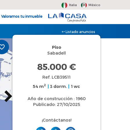
Italia
México
Valoramos tu inmueble
Listado anuncios
Piso
Sabadell
85.000 €
Ref. LCB39511
2
54 m
|
3 dorm.
|
1 wc
Año de construcción : 1960
Publicado: 27/10/2025
¡Contáctanos!