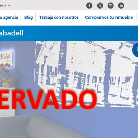
rios
u agencia
Blog
Trabaja con nosotros
Compramos tu inmueble
abadell