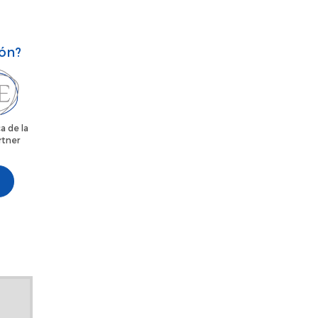
ión?
a de la
rtner