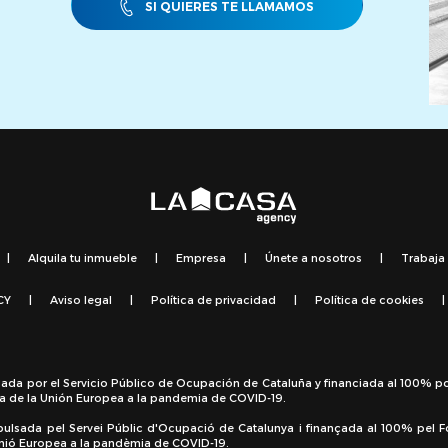
SI QUIERES TE LLAMAMOS
|
Alquila tu inmueble
|
Empresa
|
Únete a nosotros
|
Trabaja
CY
|
Aviso legal
|
Política de privacidad
|
Política de cookies
|
sada por el Servicio Público de Ocupación de Cataluña y financiada al 100% p
a de la Unión Europea a la pandemia de COVID-19.
pulsada pel Servei Públic d'Ocupació de Catalunya i finançada al 100% pel 
 Unió Europea a la pandèmia de COVID-19.