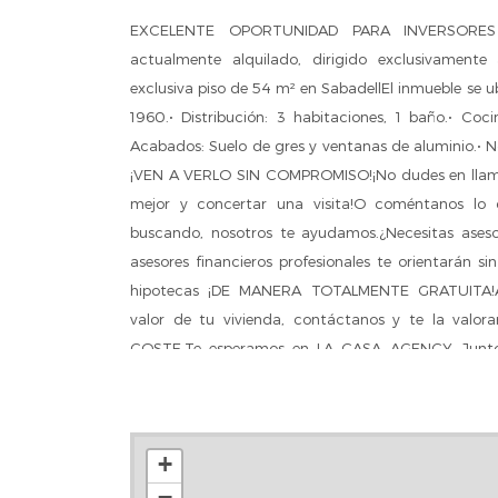
EXCELENTE OPORTUNIDAD PARA INVERSORES 
actualmente alquilado, dirigido exclusivamente
exclusiva piso de 54 m² en SabadellEl inmueble se u
1960.• Distribución: 3 habitaciones, 1 baño.• Coci
Acabados: Suelo de gres y ventanas de aluminio.• Not
¡VEN A VERLO SIN COMPROMISO!¡No dudes en llam
mejor y concertar una visita!O coméntanos lo 
buscando, nosotros te ayudamos.¿Necesitas aseso
asesores financieros profesionales te orientarán 
hipotecas ¡DE MANERA TOTALMENTE GRATUITA!Ad
valor de tu vivienda, contáctanos y te la va
COSTE.Te esperamos en LA CASA AGENCY. Juntos
precio de venta del inmueble aquí expuesto no inc
grava la compraventa (ITP o IVA, gastos notar
honorarios de agencia por intermediación inmobiliari
+
−