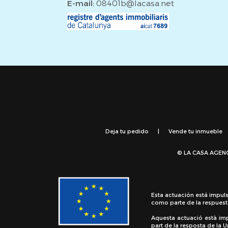
E-mail:
08401b@lacasa.net
Deja tu pedido
|
Vende tu inmueble
© LA CASA AGEN
Esta actuación está impul
como parte de la respuest
Aquesta actuació està im
part de la resposta de la