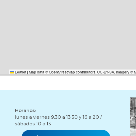
Leaflet
|
Map data ©
OpenStreetMap
contributors,
CC-BY-SA
, Imagery ©
Horarios:
lunes a viernes 9.30 a 13.30 y 16 a 20 /
sábados 10 a 13