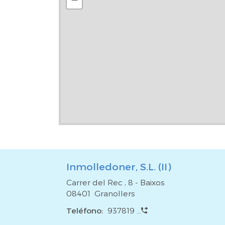
Inmolledoner, S.L. (II)
Carrer del Rec , 8 - Baixos
08401 Granollers
Teléfono:
937819 ...