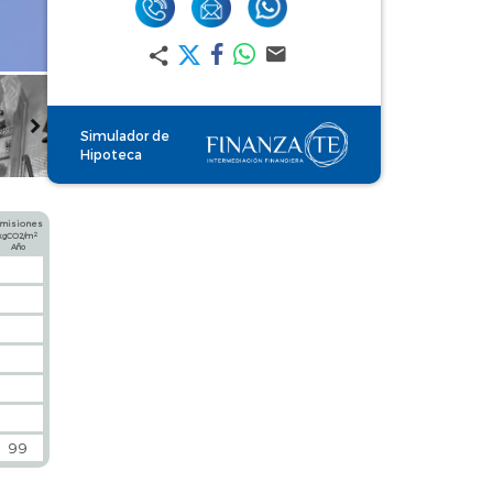
Simulador de
Hipoteca
misiones
2
kgCO2/m
Año
99