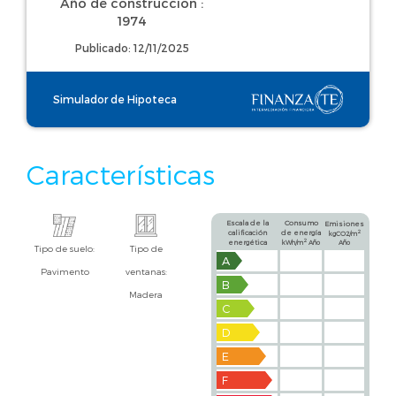
Año de construcción :
1974
Publicado: 12/11/2025
Simulador de Hipoteca
Características
Escala de la
Consumo
Emisiones
calificación
de energía
2
kgCO2/m
2
energética
kWh/m
Año
Año
Tipo de suelo:
Tipo de
A
Pavimento
ventanas:
B
Madera
C
D
E
F