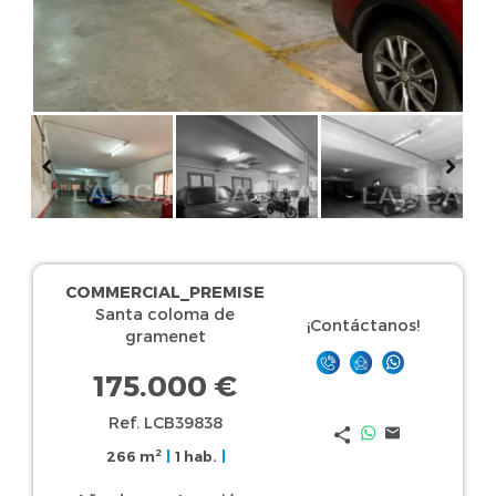
COMMERCIAL_PREMISE
Santa coloma de
¡Contáctanos!
gramenet
175.000 €
Ref. LCB39838
2
266 m
|
1 hab.
|