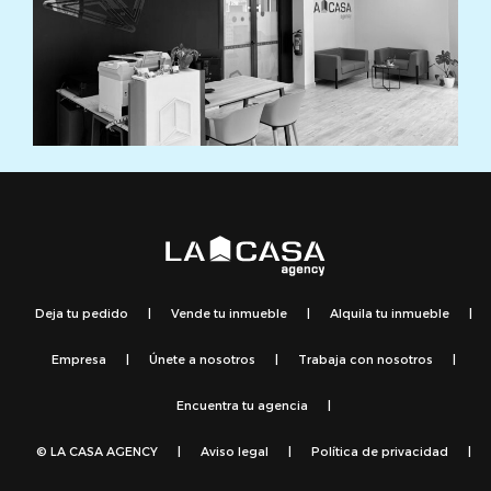
Deja tu pedido
|
Vende tu inmueble
|
Alquila tu inmueble
|
Empresa
|
Únete a nosotros
|
Trabaja con nosotros
|
Encuentra tu agencia
|
© LA CASA AGENCY
|
Aviso legal
|
Política de privacidad
|