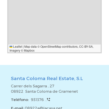
compra de una vivienda es una gran responsabilidad y
nuestro equipo estará a tu disposición para apoyarte en
todo lo que necesites. ¡Te esperamos!*El precio del
inmueble no incluye impuestos, gastos notariales y
registrales, honorarios de agencia y gestión hipotecaria (si
procede).
Leaflet
|
Map data ©
OpenStreetMap
contributors,
CC-BY-SA
,
Imagery ©
Mapbox
Santa Coloma Real Estate, S.L
Carrer dels Sagarra , 27
08922 Santa Coloma de Gramenet
Teléfono:
931376 ...
E-mail:
08922a@lacasa.net