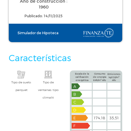
Año de construcción :
1960
Publicado: 14/11/2025
Simulador de Hipoteca
Características
Escala de la
Consumo
Emisiones
calificación
de energía
2
kgCO2/m
2
energética
kWh/m
Año
Año
Tipo de suelo:
Tipo de
A
parquet
ventanas: tipo
B
climalit
C
D
E
174,18
35,51
F