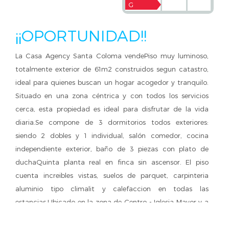
G
¡¡OPORTUNIDAD!!
La Casa Agency Santa Coloma vendePiso muy luminoso,
totalmente exterior de 61m2 construidos segun catastro,
ideal para quienes buscan un hogar acogedor y tranquilo.
Situado en una zona céntrica y con todos los servicios
cerca, esta propiedad es ideal para disfrutar de la vida
diaria.Se compone de 3 dormitorios todos exteriores:
siendo 2 dobles y 1 individual, salón comedor, cocina
independiente exterior, baño de 3 piezas con plato de
duchaQuinta planta real en finca sin ascensor. El piso
cuenta increibles vistas, suelos de parquet, carpinteria
aluminio tipo climalit y calefaccion en todas las
estancias.Ubicado en la zona de Centro - Iglesia Mayor y a
pocos metros de la Rambla Sant Sebastian, cuenta con
una amplia variedad de comercios, supermercados,