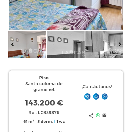
Piso
Santa coloma de
¡Contáctanos!
gramenet
143.200 €
Ref. LCB39876
2
61 m
|
3 dorm.
|
1 wc