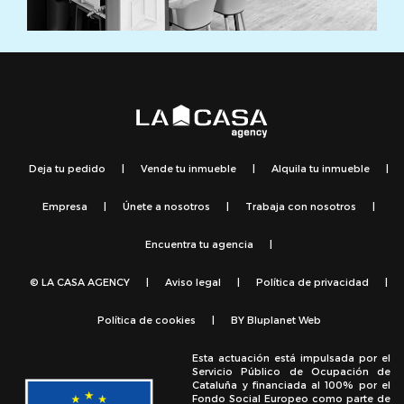
Deja tu pedido
|
Vende tu inmueble
|
Alquila tu inmueble
|
Empresa
|
Únete a nosotros
|
Trabaja con nosotros
|
Encuentra tu agencia
|
© LA CASA AGENCY
|
Aviso legal
|
Política de privacidad
|
Política de cookies
|
BY
Bluplanet Web
Esta actuación está impulsada por el
Servicio Público de Ocupación de
Cataluña y financiada al 100% por el
Fondo Social Europeo como parte de