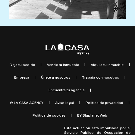
Deja tu pedido
|
Vende tu inmueble
|
Alquila tu inmueble
|
Empresa
|
Únete a nosotros
|
Trabaja con nosotros
|
Encuentra tu agencia
|
© LA CASA AGENCY
|
Aviso legal
|
Política de privacidad
|
Política de cookies
|
BY
Bluplanet Web
Esta actuación está impulsada por el
Servicio Público de Ocupación de