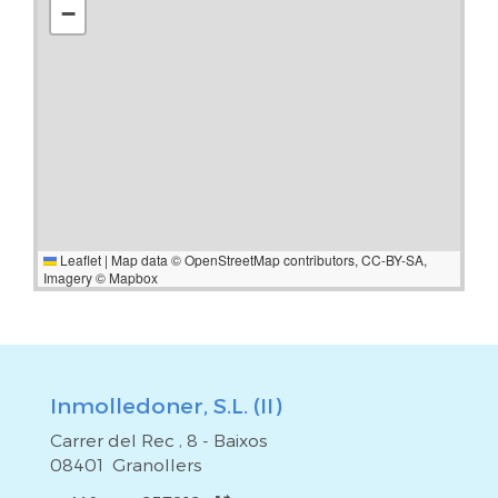
−
Leaflet
|
Map data ©
OpenStreetMap
contributors,
CC-BY-SA
,
Imagery ©
Mapbox
Inmolledoner, S.L. (II)
Carrer del Rec , 8 - Baixos
08401 Granollers