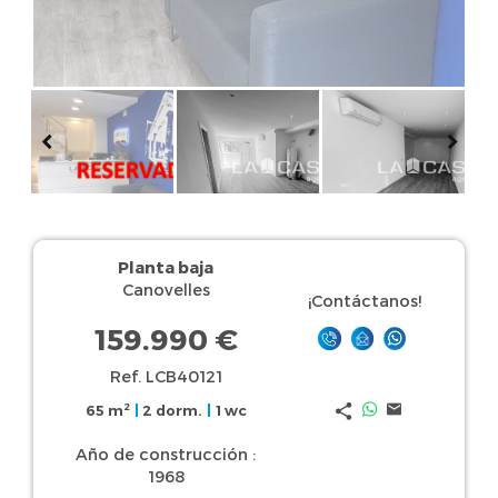
Planta baja
Canovelles
¡Contáctanos!
159.990 €
Ref. LCB40121
2
65 m
|
2 dorm.
|
1 wc
Año de construcción :
1968