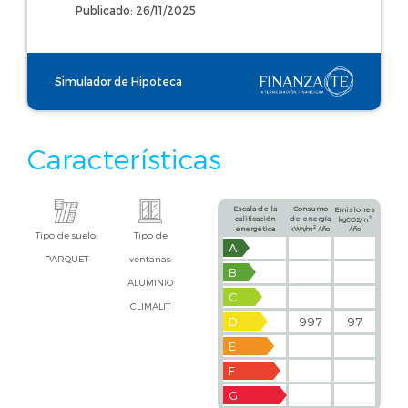
Publicado: 26/11/2025
Simulador de Hipoteca
Características
Escala de la
Consumo
Emisiones
calificación
de energía
2
kgCO2/m
2
energética
kWh/m
Año
Año
Tipo de suelo:
Tipo de
A
PARQUET
ventanas:
B
ALUMINIO
C
CLIMALIT
D
997
97
E
F
G