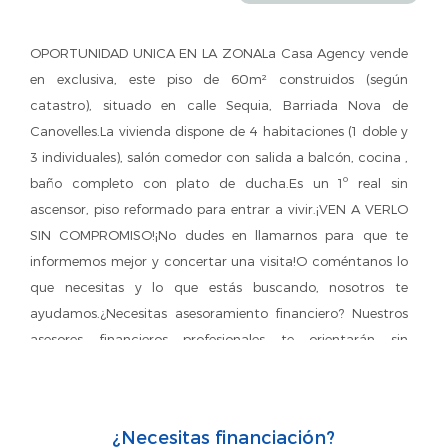
OPORTUNIDAD UNICA EN LA ZONALa Casa Agency vende
en exclusiva, este piso de 60m² construidos (según
catastro), situado en calle Sequia, Barriada Nova de
Canovelles.La vivienda dispone de 4 habitaciones (1 doble y
3 individuales), salón comedor con salida a balcón, cocina ,
baño completo con plato de ducha.Es un 1º real sin
ascensor, piso reformado para entrar a vivir.¡VEN A VERLO
SIN COMPROMISO!¡No dudes en llamarnos para que te
informemos mejor y concertar una visita!O coméntanos lo
que necesitas y lo que estás buscando, nosotros te
ayudamos.¿Necesitas asesoramiento financiero? Nuestros
asesores financieros profesionales te orientarán sin
compromiso en el trámite de hipotecas ¡DE MANERA
TOTALMENTE GRATUITA!Además, si deseas conocer el
valor de tu vivienda, contáctanos y te la valoramos SIN
¿Necesitas financiación?
COMPROMISO Y SIN COSTE.Te esperamos en LA CASA