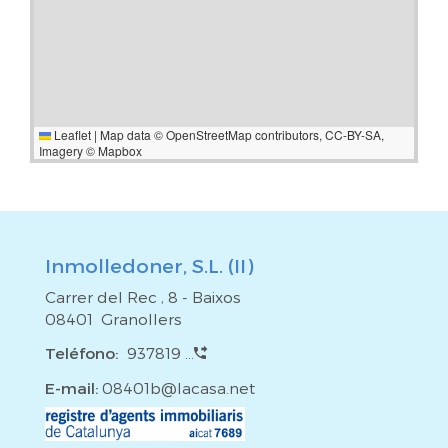
Leaflet
|
Map data ©
OpenStreetMap
contributors,
CC-BY-SA
,
Imagery ©
Mapbox
Inmolledoner, S.L. (II)
Carrer del Rec , 8 - Baixos
08401 Granollers
Teléfono:
937819 ...
E-mail:
08401b@lacasa.net