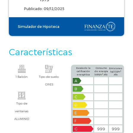
Publicado: 09/12/2025
Simulador de Hipoteca
Características
Escala de la
Consumo
Emisiones
calificación
de energía
2
kgCO2/m
2
energética
kWh/m
Año
Año
1 Balcón
Tipo de suelo:
A
GRES
B
C
Tipo de
D
ventanas:
E
ALUMINIO
F
G
999
999