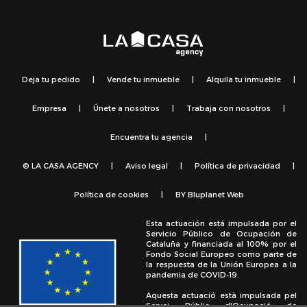
Deja tu pedido
|
Vende tu inmueble
|
Alquila tu inmueble
|
Empresa
|
Únete a nosotros
|
Trabaja con nosotros
|
Encuentra tu agencia
|
© LA CASA AGENCY
|
Aviso legal
|
Política de privacidad
|
Política de cookies
|
BY
Bluplanet Web
Esta actuación está impulsada por el
Servicio Público de Ocupación de
Cataluña y financiada al 100% por el
Fondo Social Europeo como parte de
la respuesta de la Unión Europea a la
pandemia de COVID-19.
Aquesta actuació està impulsada pel
Servei Públic d'Ocupació de