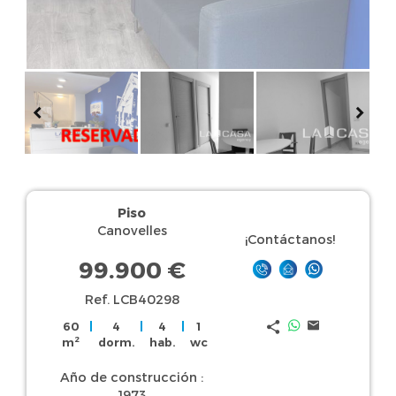
Piso
Canovelles
¡Contáctanos!
99.900 €
Ref. LCB40298
60
|
4
|
4
|
1
2
m
dorm.
hab.
wc
Año de construcción :
1973