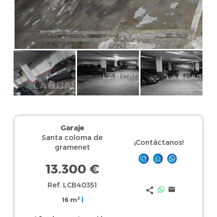
Garaje
Santa coloma de
¡Contáctanos!
gramenet
13.300 €
Ref. LCB40351
2
16 m
|