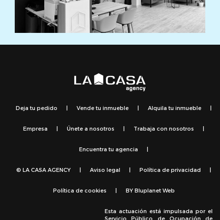
Deja tu pedido
|
Vende tu inmueble
|
Alquila tu inmueble
|
Empresa
|
Únete a nosotros
|
Trabaja con nosotros
|
Encuentra tu agencia
|
© LA CASA AGENCY
|
Aviso legal
|
Política de privacidad
|
Política de cookies
|
BY
Bluplanet Web
Esta actuación está impulsada por el
Servicio Público de Ocupación de