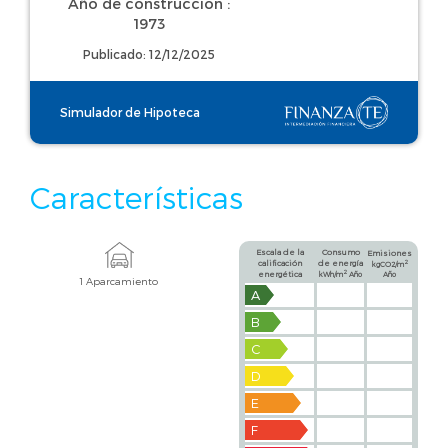
Año de construcción :
1973
Publicado: 12/12/2025
Simulador de Hipoteca
Características
Escala de la
Consumo
Emisiones
calificación
de energía
2
kgCO2/m
2
energética
kWh/m
Año
Año
1 Aparcamiento
A
B
C
D
E
F