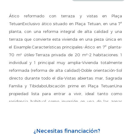
Ático reformado con terraza y vistas en Plaça
TetuanExclusivo ático situado en Plaça Tetuan, en una 7ª
planta, con una reforma integral de alta calidad y una
terraza que convierte esta vivienda en una pieza única en
el Eixample.Características principales:-Ático en 7ª planta-
70 m² útiles-Terraza privada de 20 m²-2 habitaciones: 1
individual y 1 principal muy amplia-Vivienda totalmente
reformada (reforma de alta calidad)-Doble orientación-Sol
directo durante todo el día-Vistas abiertas: mar, Sagrada
Familia y TibidaboUbicación prime en Plaça TetuanUna
propiedad lista para entrar a vivir, ideal tanto como
residencia habitual como inversión en una de las zonas
más consolidadas y demandadas de Barcelona.Sobre La
Casa AgencySomos una agencia inmobiliaria con
presencia en todo el territorio nacional, contando con más
¿Necesitas financiación?
de 70 oficinas, ofreciendo una cobertura absoluta en las