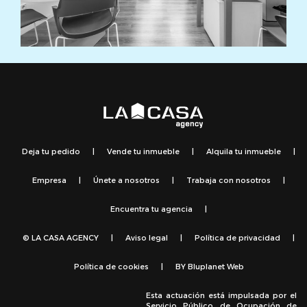
Deja tu pedido
|
Vende tu inmueble
|
Alquila tu inmueble
|
Empresa
|
Únete a nosotros
|
Trabaja con nosotros
|
Encuentra tu agencia
|
© LA CASA AGENCY
|
Aviso legal
|
Política de privacidad
|
Política de cookies
|
BY
Bluplanet Web
Esta actuación está impulsada por el
Servicio Público de Ocupación de