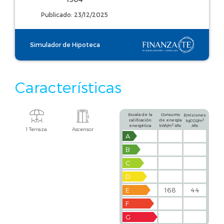
Publicado: 23/12/2025
Simulador de Hipoteca
Características
Escala de la
Consumo
Emisiones
calificación
de energía
2
kgCO2/m
2
energética
kWh/m
Año
Año
1 Terraza
Ascensor
A
B
C
D
E
168
44
F
G