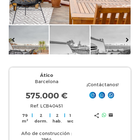
Ático
Barcelona
¡Contáctanos!
575.000 €
Ref. LCB40451
79
|
2
|
2
|
1
2
m
dorm.
hab.
wc
Año de construcción :
1964