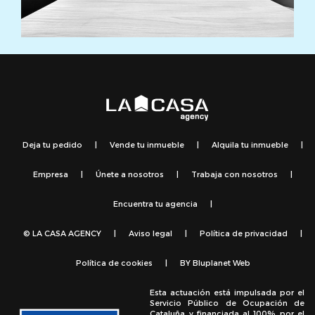
Deja tu pedido
|
Vende tu inmueble
|
Alquila tu inmueble
|
Empresa
|
Únete a nosotros
|
Trabaja con nosotros
|
Encuentra tu agencia
|
© LA CASA AGENCY
|
Aviso legal
|
Política de privacidad
|
Política de cookies
|
BY
Bluplanet Web
Esta actuación está impulsada por el
Servicio Público de Ocupación de
Cataluña y financiada al 100% por el