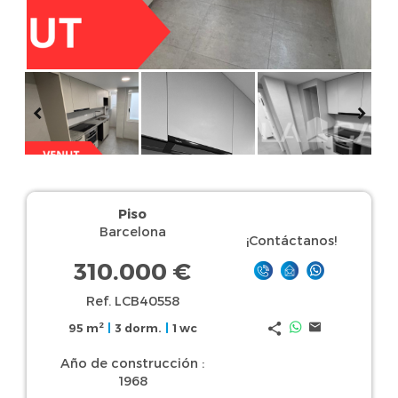
Piso
Barcelona
¡Contáctanos!
310.000 €
Ref. LCB40558
2
95 m
|
3 dorm.
|
1 wc
Año de construcción :
1968