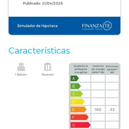
Publicado: 21/04/2026
Simulador de Hipoteca
Características
Escala de la
Consumo
Emisiones
calificación
de energía
2
kgCO2/m
2
energética
kWh/m
Año
Año
1 Balcón
Ascensor
A
B
C
D
E
160
33
F
G