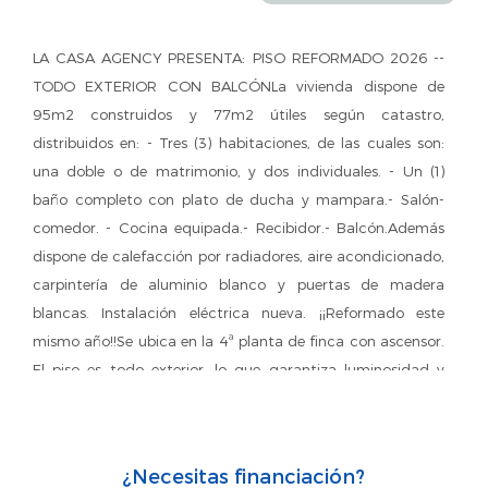
LA CASA AGENCY PRESENTA: PISO REFORMADO 2026 --
TODO EXTERIOR CON BALCÓNLa vivienda dispone de
95m2 construidos y 77m2 útiles según catastro,
distribuidos en: - Tres (3) habitaciones, de las cuales son:
una doble o de matrimonio, y dos individuales. - Un (1)
baño completo con plato de ducha y mampara.- Salón-
comedor. - Cocina equipada.- Recibidor.- Balcón.Además
dispone de calefacción por radiadores, aire acondicionado,
carpintería de aluminio blanco y puertas de madera
blancas. Instalación eléctrica nueva. ¡¡Reformado este
mismo año!!Se ubica en la 4ª planta de finca con ascensor.
El piso es todo exterior, lo que garantiza luminosidad y
buena ventilación todo el día. ¡No pierdas la oportunidad!
Llámanos y agenda tu visita.Ubicación excelente, con muy
buena conexión en transporte público: Autobus B24, H10,
¿Necesitas financiación?
H12, V29, V31; a tan sólo un minuto a pie del Metro L2