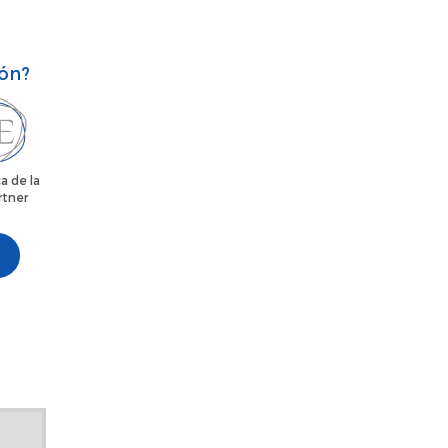
ión?
a de la
rtner