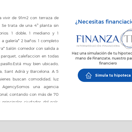
 vivir de 91m2 con terraza de
¿Necesitas financiac
Se trata de una 4º planta sin
orios: 1 doble, 1 mediano y 1
 a galería* 2 baños: 1 completo
era* Salón comedor con salida a
Haz una simulación de tu hipotec
 parquet, calefaccion en todas
mano de Finanzate, nuestro pa
financiero
 pasillo.Está muy bien ubicado,
, Sant Adrià y Barcelona. A 5
Simula tu hipoteca
uienes buscan comodidad, luz
a AgencySomos una agencia
acional, contando con más de 70
 principales ciudades del país.
ites y gestiones necesarios para
 amplia cartera de inmuebles de
arios complementarios de alta