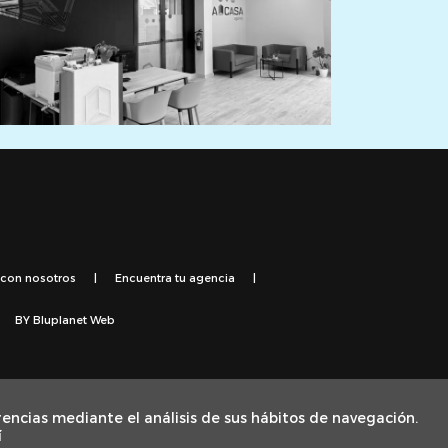
 con nosotros
|
Encuentra tu agencia
|
BY
Bluplanet Web
or el Fondo Social Europeo
rencias mediante el análisis de sus hábitos de navegación.
í
Fons Social Europeu com a