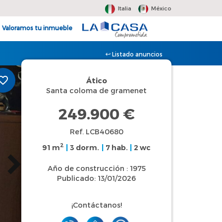
Italia
México
Valoramos tu inmueble
Listado anuncios
Ático
Santa coloma de gramenet
249.900 €
Ref. LCB40680
2
91 m
|
3 dorm.
|
7 hab.
|
2 wc
Año de construcción : 1975
Publicado: 13/01/2026
¡Contáctanos!