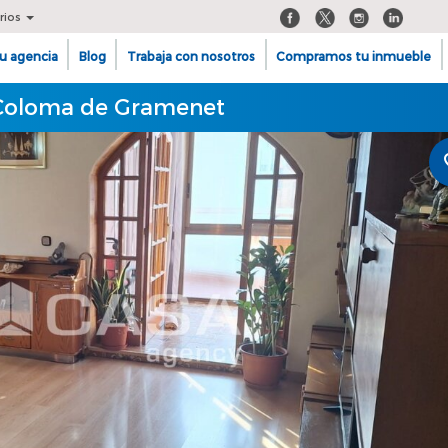
rios
u agencia
Blog
Trabaja con nosotros
Compramos tu inmueble
a Coloma de Gramenet