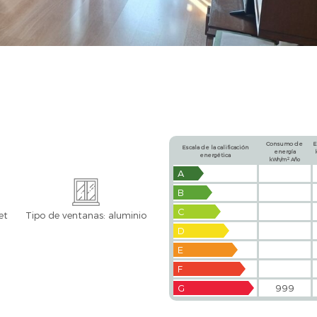
Consumo de
E
Escala de la calificación
energía
energética
2
kWh/m
Año
A
B
C
et
Tipo de ventanas: aluminio
D
E
F
G
999