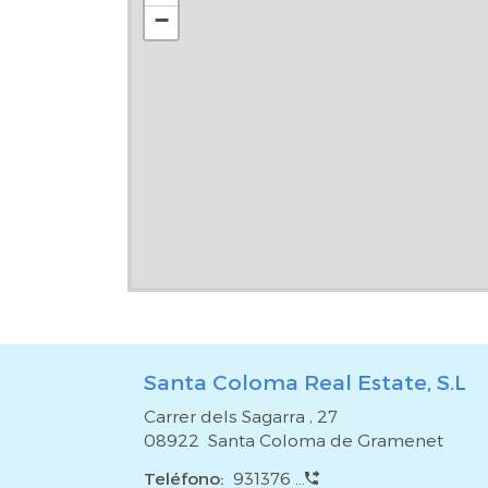
calidad, como:*Gestión vertical y/u horizontal
−
financiación para la compra o el alquiler de inmu
asesoramiento jurídico y fiscal para garantizar
complicaciones.*Reformas y diseño de interiores
que la compra de una vivienda es una gran resp
estará a tu disposición para apoyarte en todo lo q
precio del inmueble no incluye impuestos, gastos nota
de agencia y gestión hipotecaria (si procede).
Santa Coloma Real Estate, S.L
Carrer dels Sagarra , 27
08922 Santa Coloma de Gramenet
Teléfono:
931376 ...