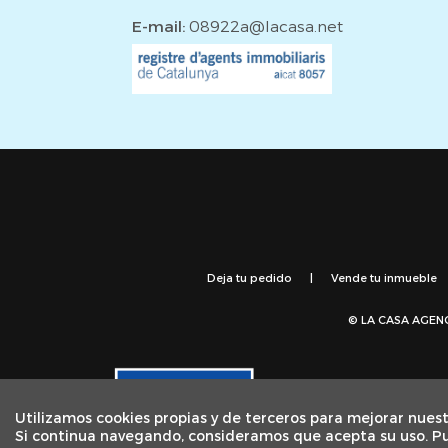
E-mail:
08922a@lacasa.net
Deja tu pedido
|
Vende tu inmueble
© LA CASA AGEN
Esta actuación está impul
Utilizamos cookies propias y de terceros para mejorar nuest
como parte de la respuest
Si continua navegando, consideramos que acepta su uso. P
Aquesta actuació està im