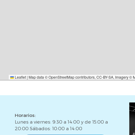
 de propiedades*Soluciones de
ebles*Tramitación de seguros y
 una transacción segura y sin
.Desde La Casa Agency sabemos
onsabilidad y nuestro equipo
ue necesites. ¡Te esperamos!*El
riales y registrales, honorarios
Leaflet
|
Map data ©
OpenStreetMap
contributors,
CC-BY-SA
, Imagery ©
Horarios:
Lunes a viernes: 9:30 a 14:00 y de 15:00 a
20:00 Sábados: 10:00 a 14:00