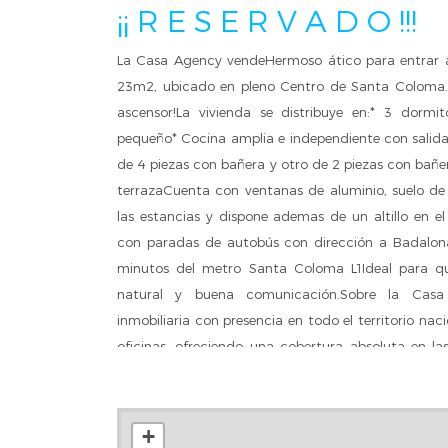
¡¡ R E S E R V A D O !!!
La Casa Agency vendeHermoso ático para entrar a
23m2, ubicado en pleno Centro de Santa Coloma. 
ascensor!La vivienda se distribuye en:* 3 dormit
pequeño* Cocina amplia e independiente con salida
de 4 piezas con bañera y otro de 2 piezas con bañ
terrazaCuenta con ventanas de aluminio, suelo de
las estancias y dispone ademas de un altillo en el
con paradas de autobús con dirección a Badalona
minutos del metro Santa Coloma L1Ideal para q
natural y buena comunicación.Sobre la Cas
inmobiliaria con presencia en todo el territorio n
oficinas, ofreciendo una cobertura absoluta en las
Nuestro trabajo consiste en realizar todos los trám
la intermediación inmobiliaria. Disponemos de una
todo tipo. Además, ofrecemos servicios inmobili
+