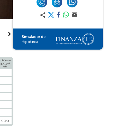
Simulador de
Hipoteca
misiones
2
kgCO2/m
Año
999