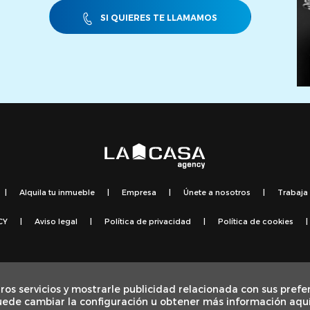
SI QUIERES TE LLAMAMOS
|
Alquila tu inmueble
|
Empresa
|
Únete a nosotros
|
Trabaja
CY
|
Aviso legal
|
Política de privacidad
|
Política de cookies
|
sada por el Servicio Público de Ocupación de Cataluña y financiada al 100% p
ros servicios y mostrarle publicidad relacionada con sus prefe
a de la Unión Europea a la pandemia de COVID-19.
uede cambiar la configuración u obtener más información aqu
pulsada pel Servei Públic d'Ocupació de Catalunya i finançada al 100% pel 