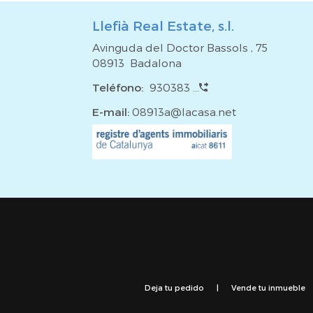
Llefià Real Estate, s.l.
Avinguda del Doctor Bassols , 75
08913 Badalona
Teléfono:
930383 ...
E-mail:
08913a@lacasa.net
Deja tu pedido
|
Vende tu inmueble