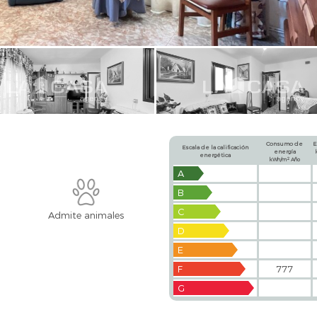
Consumo de
E
Escala de la calificación
energía
energética
2
kWh/m
Año
A
B
C
Admite animales
D
E
F
777
G