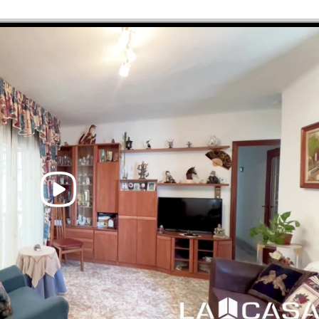
Llefià - Lope de Vega – Parada
nectan con diversos puntos de
ana con servicio de autobuses
n las inmediaciones, ideal para
una agencia inmobiliaria con
 de 70 oficinas, ofreciendo una
aís. Nuestro trabajo consiste en
arias para la intermediación
a de inmuebles de todo tipo.
entarios de alta calidad, como:
luciones de financiación para la
n de seguros y asesoramiento
 segura y sin complicaciones. -
inmueble no incluye impuestos,
encia y gestión hipotecaria (si