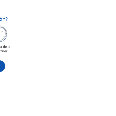
ión?
a de la
rtner