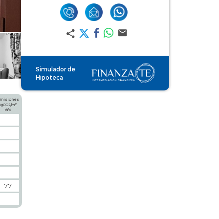
Simulador de
Hipoteca
misiones
2
kgCO2/m
Año
77