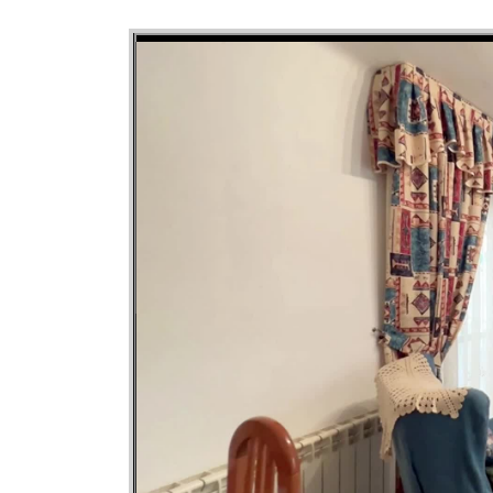
Barcelona y otras zonas.Autobuses:Sant Antoni de 
próxima con líneas como B3, B23, B24, N2, que co
Badalona y Barcelona.Sant Bartomeu – Parada cerc
urbanos.Metro Llefià – Otra parada de bus/metro e
moverte sin coche.Sobre La Casa Agency Somos 
presencia en todo el territorio nacional, con más
cobertura absoluta en las principales ciudades del p
realizar todos los trámites y gestiones neces
inmobiliaria. Disponemos de una amplia carter
Además, ofrecemos servicios inmobiliarios complem
-Gestión vertical y/u horizontal de propiedades. -So
compra o el alquiler de inmuebles. -Tramitació
jurídico y fiscal para garantizar una transacción
Reformas y diseño de interiores. *El precio del 
gastos notariales y registrales, honorarios de ag
procede).