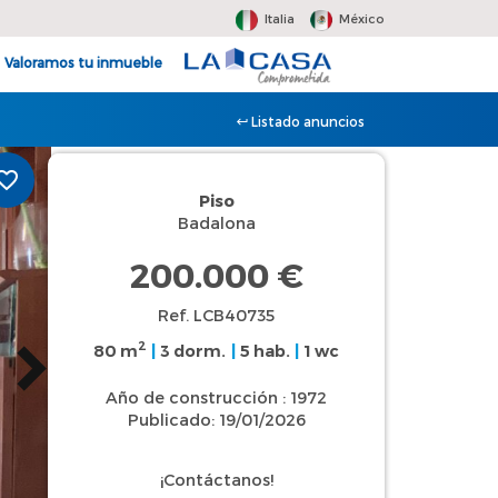
Italia
México
Valoramos tu inmueble
Listado anuncios
Piso
Badalona
200.000 €
Ref. LCB40735
2
80 m
|
3 dorm.
|
5 hab.
|
1 wc
Año de construcción : 1972
Publicado: 19/01/2026
¡Contáctanos!