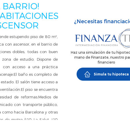
 BARRIO!
HABITACIONES
¿Necesitas financiac
SCENSOR
 vende estupendo piso de 80 m²,
ca con ascensor, en el barrio de
aciones dobles, todas con buen
Haz una simulación de tu hipotec
mano de Finanzate, nuestro pa
o zona de estudio. Dispone de
financiero
l, con acceso a una práctica
acenaje.El baño es completo de
Simula tu hipoteca
estado. El salón tiene acceso a
ventilación.El piso se encuentra
cesidad de reformas.Medios de
nicado con transporte público,
a como hacia Barcelona y otras
nes de metro (L10 La Salut, L10
utos andando, conectando con