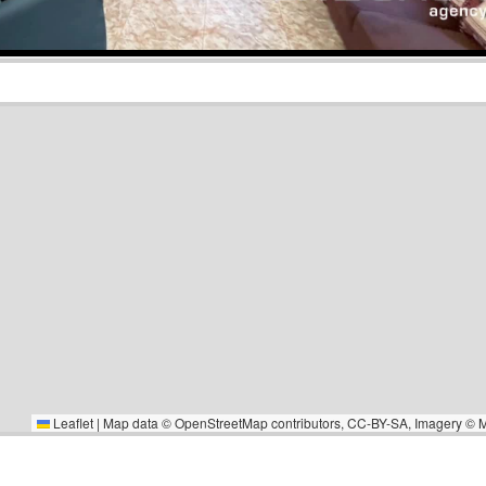
Leaflet
|
Map data ©
OpenStreetMap
contributors,
CC-BY-SA
, Imagery ©