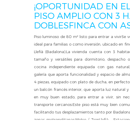
¡OPORTUNIDAD EN EL
PISO AMPLIO CON 3 
DOBLESFINCA CON A
Piso luminoso de 80 m² listo para entrar a vivirSe
ideal para familias o como inversión, ubicado en fin
Llefià (Badalona).La vivienda cuenta con 3 habit
tamaño y versátiles para dormitorio, despacho 
cocina independiente equipada con gas natura
galería que aporta funcionalidad y espacio de alm
4 piezas, equipado con plato de ducha, en perfecto 
un balcón francés interior, que aporta luz natural y 
en muy buen estado, para entrar a vivir, sin ne
transporte cercanos:Este piso está muy bien comu
facilitando tus desplazamientos tanto por Badalon
zonas metropolitanas:Metro / TrenLlefià – Estacio
Llefià y L2 Artigues Sant Adrià) a pocos min