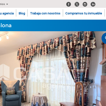
rios
u agencia
Blog
Trabaja con nosotros
Compramos tu inmueble
alona