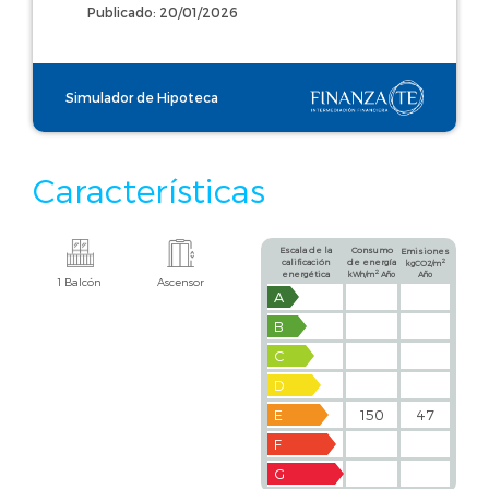
Publicado: 20/01/2026
Simulador de Hipoteca
Características
Escala de la
Consumo
Emisiones
calificación
de energía
2
kgCO2/m
2
energética
kWh/m
Año
Año
1 Balcón
Ascensor
A
B
C
D
E
150
47
F
G