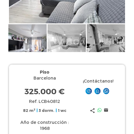
Piso
Barcelona
¡Contáctanos!
325.000 €
Ref. LCB40812
2
82 m
|
3 dorm.
|
1 wc
Año de construcción :
1968