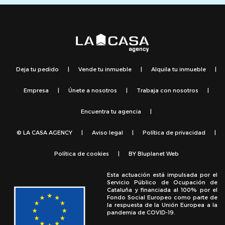
Deja tu pedido
|
Vende tu inmueble
|
Alquila tu inmueble
|
Empresa
|
Únete a nosotros
|
Trabaja con nosotros
|
Encuentra tu agencia
|
© LA CASA AGENCY
|
Aviso legal
|
Política de privacidad
|
Política de cookies
|
BY
Bluplanet Web
Esta actuación está impulsada por el
Servicio Público de Ocupación de
Cataluña y financiada al 100% por el
Fondo Social Europeo como parte de
la respuesta de la Unión Europea a la
pandemia de COVID-19.