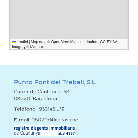
Leaflet
|
Map data ©
OpenStreetMap
contributors,
CC-BY-SA
,
Imagery ©
Mapbox
Punto Pont del Treball, S.L.
Carrer de Cantàbria , 58
08020 Barcelona
Teléfono:
933148 ...
E-mail:
08020d@lacasa.net