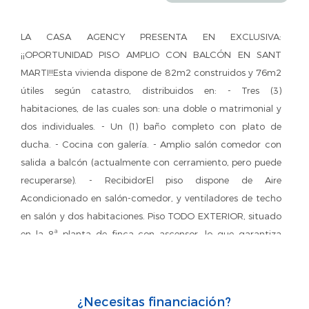
LA CASA AGENCY PRESENTA EN EXCLUSIVA:
¡¡OPORTUNIDAD PISO AMPLIO CON BALCÓN EN SANT
MARTI!!Esta vivienda dispone de 82m2 construidos y 76m2
útiles según catastro, distribuidos en: - Tres (3)
habitaciones, de las cuales son: una doble o matrimonial y
dos individuales. - Un (1) baño completo con plato de
ducha. - Cocina con galería. - Amplio salón comedor con
salida a balcón (actualmente con cerramiento, pero puede
recuperarse). - RecibidorEl piso dispone de Aire
Acondicionado en salón-comedor, y ventiladores de techo
en salón y dos habitaciones. Piso TODO EXTERIOR, situado
en la 8ª planta de finca con ascensor, lo que garantiza
buena luminosidad y ventilación todo el día. ¡No pierdas la
oportunidad! Llámanos y agenda tu visita.Ubicación
excelente, con muy buena conexión en transporte público:
¿Necesitas financiación?
Autobus B24, H10, H12, V29, V31; a tan sólo un minuto a