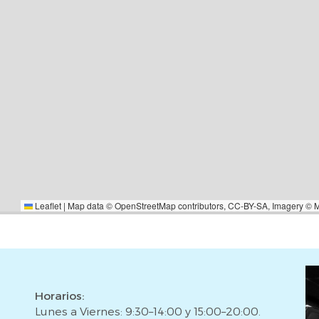
pacio diáfano de 102 m², muy
ón o área polivalente. Cuenta
 ventilación y luz natural, un
de locales.Características
Dos plantas con espacios muy
quier actividad.Terraza + patio
o propio como para inversoresEn
a a tan solo 500 metros de la
e la parada de metro Fondo (L1
ià (L10N), además de contar con
ciones. La zona dispone de
Leaflet
|
Map data ©
OpenStreetMap
contributors,
CC-BY-SA
, Imagery ©
o de equipamientos, lo que la
ias como para quienes buscan
s información o para agendar
ás pensando en vender, podemos
 y asesoramiento hipotecario si
Horarios:
 Precio de venta no incluye
Lunes a Viernes: 9:30–14:00 y 15:00–20:00.