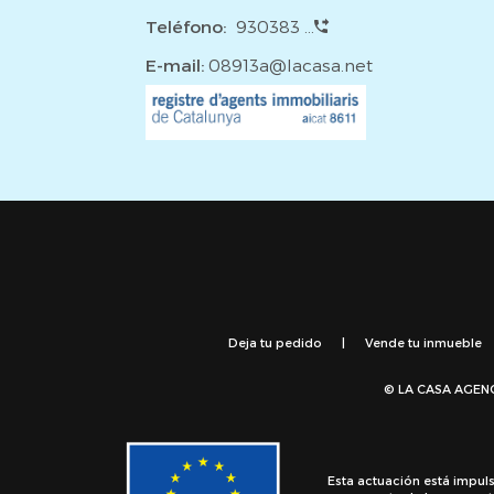
impuestos ni gastos adicionales. Consulta condicion
Teléfono:
930383 ...
E-mail:
08913a@lacasa.net
Deja tu pedido
|
Vende tu inmueble
© LA CASA AGEN
Esta actuación está impul