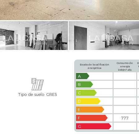
Consumo de
E
Escala de la calificación
energía
energética
2
kWh/m
Año
A
B
C
Tipo de suelo: GRES
D
E
F
777
G