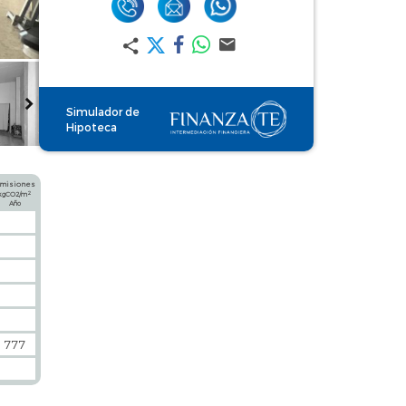
Simulador de
Hipoteca
misiones
2
kgCO2/m
Año
777