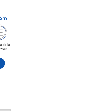
ión?
a de la
rtner