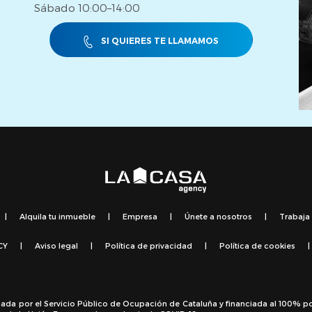
es.
Sábado 10:00–14:00
SI QUIERES TE LLAMAMOS
|
Alquila tu inmueble
|
Empresa
|
Únete a nosotros
|
Trabaja
CY
|
Aviso legal
|
Política de privacidad
|
Política de cookies
|
sada por el Servicio Público de Ocupación de Cataluña y financiada al 100% p