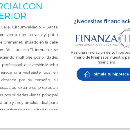
RCIALCON
TERIOR
¿Necesitas financiac
lle Circumval·lació – Santa
en venta con terraza y patio
e Gramanet, situado en la calle
n fácil acceso.El inmueble se
Haz una simulación de tu hipotec
eciendo múltiples posibilidades
mano de Finanzate, nuestro pa
financiero
o profesional o inversión.Mucho
merece una visitaEste local en
Simula tu hipoteca
a destaca por su tamaño, su
espacios exteriores propios.Un
s posibilidades.Planta principal
áfano y muy amplio, ideal para
Cuenta además con un baño y con
ecta como zona de descanso,
rio para darle un valor extra a