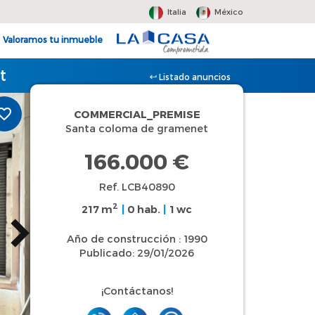
Italia
México
Valoramos tu inmueble
t
Listado anuncios
COMMERCIAL_PREMISE
Santa coloma de gramenet
166.000 €
Ref. LCB40890
2
217 m
|
0 hab.
|
1 wc
Año de construcción : 1990
Publicado: 29/01/2026
¡Contáctanos!