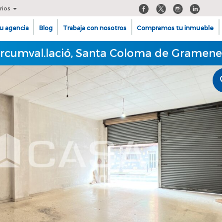
rios
u agencia
Blog
Trabaja con nosotros
Compramos tu inmueble
Circumval.lació, Santa Coloma de Gramene