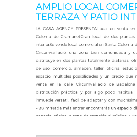
AMPLIO LOCAL COME
TERRAZA Y PATIO IN
LA CASA AGENCY PRESENTA:Local en venta en Ca
Coloma de GramanetGran local de dos plantas 
interiorSe vende local comercial en Santa Coloma d
Circumval·lació, una zona bien comunicada y co
distribuye en dos plantas totalmente diáfanas, ofr
de uso: comercio, almacén, taller, oficina, estudi
espacio, múltiples posibilidades y un precio que 
venta en la calle Circumval·lació de Badalon
distribución práctica y por algo poco habitual: 
inmueble versátil, fácil de adaptar y con muchísima
– 88 m²Nada más entrar encontrarás un espacio di
negocio, oficina, o zona de atención al público. 
una terraza privada orientada al norte, perf
almacenaje auxiliar o espacio exterior complementa