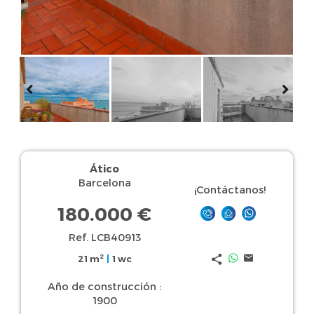
Ático
Barcelona
¡Contáctanos!
180.000 €
Ref. LCB40913
2
21 m
|
1 wc
Año de construcción :
1900