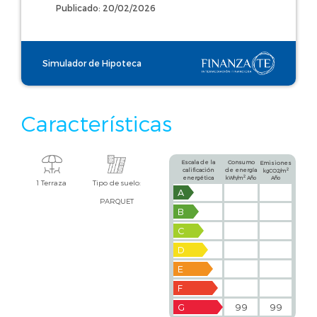
Publicado: 20/02/2026
Simulador de Hipoteca
Características
Escala de la
Consumo
Emisiones
calificación
de energía
2
kgCO2/m
2
energética
kWh/m
Año
Año
1 Terraza
Tipo de suelo:
A
PARQUET
B
C
D
E
F
G
99
99