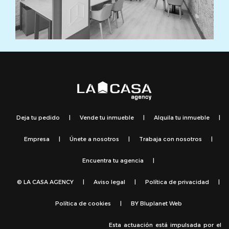
Deja tu pedido
|
Vende tu inmueble
|
Alquila tu inmueble
|
Empresa
|
Únete a nosotros
|
Trabaja con nosotros
|
Encuentra tu agencia
|
© LA CASA AGENCY
|
Aviso legal
|
Política de privacidad
|
Política de cookies
|
BY
Bluplanet Web
Esta actuación está impulsada por el