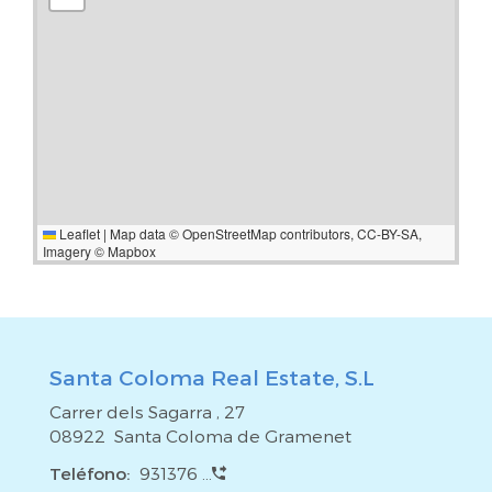
diseño de interiores.Desde La Casa Agency sabemos que la
compra de una vivienda es una gran responsabilidad y
nuestro equipo estará a tu disposición para apoyarte en
todo lo que necesites. ¡Te esperamos!*El precio del
inmueble no incluye impuestos, gastos notariales y
registrales, honorarios de agencia y gestión hipotecaria (si
procede)*.
Leaflet
|
Map data ©
OpenStreetMap
contributors,
CC-BY-SA
,
Imagery ©
Mapbox
Santa Coloma Real Estate, S.L
Carrer dels Sagarra , 27
08922 Santa Coloma de Gramenet
Teléfono:
931376 ...