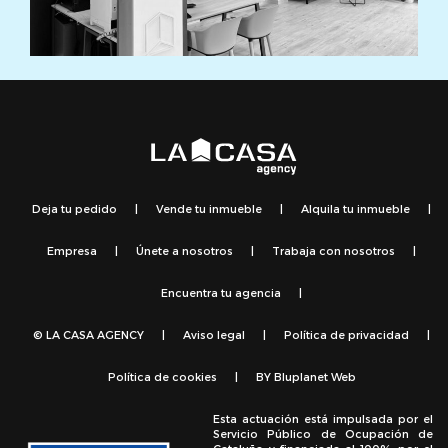
Deja tu pedido
|
Vende tu inmueble
|
Alquila tu inmueble
|
Empresa
|
Únete a nosotros
|
Trabaja con nosotros
|
Encuentra tu agencia
|
© LA CASA AGENCY
|
Aviso legal
|
Política de privacidad
|
Política de cookies
|
BY
Bluplanet Web
Esta actuación está impulsada por el
Servicio Público de Ocupación de