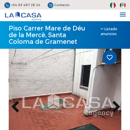
+34 93 487 28 24
Contacto
Piso Carrer Mare de Déu
Listado
de la Mercè, Santa
anuncios
Coloma de Gramenet