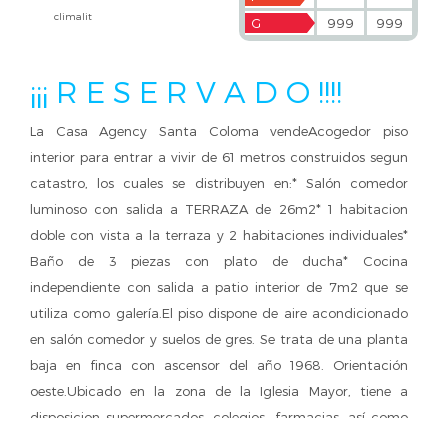
climalit
G
999
999
¡¡¡ R E S E R V A D O !!!!
La Casa Agency Santa Coloma vendeAcogedor piso
interior para entrar a vivir de 61 metros construidos segun
catastro, los cuales se distribuyen en:* Salón comedor
luminoso con salida a TERRAZA de 26m2* 1 habitacion
doble con vista a la terraza y 2 habitaciones individuales*
Baño de 3 piezas con plato de ducha* Cocina
independiente con salida a patio interior de 7m2 que se
utiliza como galería.El piso dispone de aire acondicionado
en salón comedor y suelos de gres. Se trata de una planta
baja en finca con ascensor del año 1968. Orientación
oeste.Ubicado en la zona de la Iglesia Mayor, tiene a
disposicion supermercados, colegios, farmacias, así como
distintas líneas de transporte publico hacia Badalona,