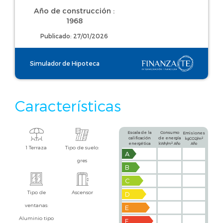
Año de construcción :
1968
Publicado: 27/01/2026
Simulador de Hipoteca
Características
Escala de la
Consumo
Emisiones
calificación
de energía
2
kgCO2/m
2
energética
kWh/m
Año
Año
1 Terraza
Tipo de suelo:
A
gres
B
C
Tipo de
Ascensor
D
ventanas:
E
Aluminio tipo
F