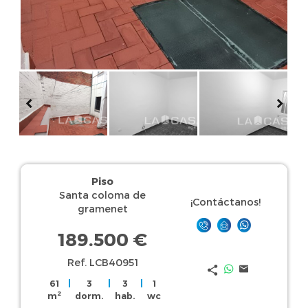
Piso
Santa coloma de
¡Contáctanos!
gramenet
189.500 €
Ref. LCB40951
61
|
3
|
3
|
1
2
m
dorm.
hab.
wc