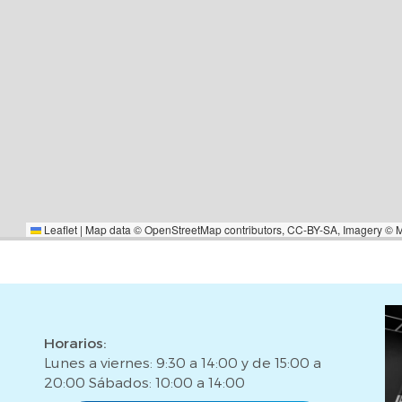
transacción segura y sin
.Desde La Casa Agency sabemos
onsabilidad y nuestro equipo
ue necesites. ¡Te esperamos!*El
riales y registrales, honorarios
Leaflet
|
Map data ©
OpenStreetMap
contributors,
CC-BY-SA
, Imagery ©
Horarios:
Lunes a viernes: 9:30 a 14:00 y de 15:00 a
20:00 Sábados: 10:00 a 14:00