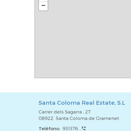
jurídico y fiscal para garantizar una 
−
complicaciones.*Reformas y diseño de interiores
que la compra de una vivienda es una gran resp
estará a tu disposición para apoyarte en todo lo q
precio del inmueble no incluye impuestos, gastos nota
de agencia y gestión hipotecaria (si procede)*.
Santa Coloma Real Estate, S.L
Carrer dels Sagarra , 27
08922 Santa Coloma de Gramenet
Teléfono:
931376 ...