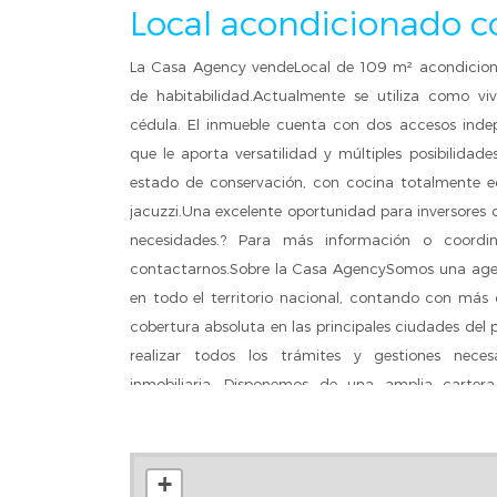
Local acondicionado c
La Casa Agency vendeLocal de 109 m² acondicion
de habitabilidad.Actualmente se utiliza como v
cédula. El inmueble cuenta con dos accesos indep
que le aporta versatilidad y múltiples posibilida
estado de conservación, con cocina totalmente 
jacuzzi.Una excelente oportunidad para inversores
necesidades.? Para más información o coordi
contactarnos.Sobre la Casa AgencySomos una agenc
en todo el territorio nacional, contando con más 
cobertura absoluta en las principales ciudades del 
realizar todos los trámites y gestiones neces
inmobiliaria. Disponemos de una amplia carter
Además, ofrecemos servicios inmobiliarios comp
como:*Gestión vertical y/u horizontal de propieda
para la compra o el alquiler de inmuebles*Tramita
+