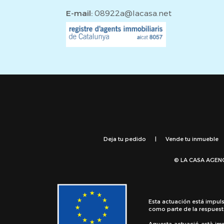
E-mail:
08922a@lacasa.net
Deja tu pedido
|
Vende tu inmueble
© LA CASA AGEN
Esta actuación está impul
como parte de la respuest
Aquesta actuació està im