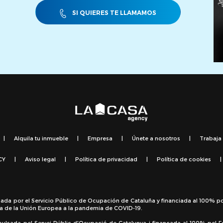
SI QUIERES TE LLAMAMOS
|
Alquila tu inmueble
|
Empresa
|
Únete a nosotros
|
Trabaja
CY
|
Aviso legal
|
Política de privacidad
|
Política de cookies
|
sada por el Servicio Público de Ocupación de Cataluña y financiada al 100% p
a de la Unión Europea a la pandemia de COVID-19.
pulsada pel Servei Públic d'Ocupació de Catalunya i finançada al 100% pel 