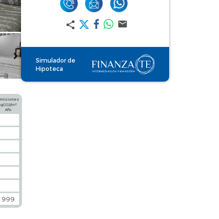
Simulador de
Hipoteca
misiones
2
kgCO2/m
Año
999