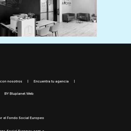
 con nosotros
|
Encuentra tu agencia
|
BY
Bluplanet Web
or el Fondo Social Europeo
Fons Social Europeu com a