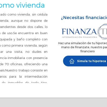
omo vivienda
ado como vivienda, sin cédula
¿Necesitas financiac
ivienda, aunque no dispone de
endientes desde dos calles, lo
des de uso.Se encuentra en buen
equipada y baño completo con
Haz una simulación de tu hipotec
 o como primera vivienda, según
mano de Finanzate, nuestro pa
financiero
nar una visita, no dudes en
ia inmobiliaria con presencia
Simula tu hipoteca
de 70 oficinas, ofreciendo una
país.Nuestro trabajo consiste en
arios para la intermediación
a de inmuebles de todo tipo.
lementarios de alta calidad,
des*Soluciones de financiación
ción de seguros y asesoramiento