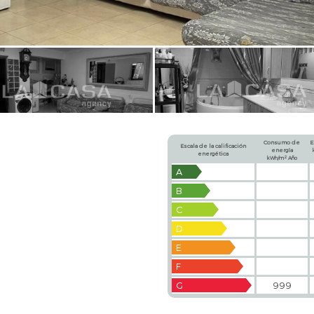
Consumo de
E
Escala de la calificación
energía
energética
2
kWh/m
Año
A
B
C
D
E
F
G
999