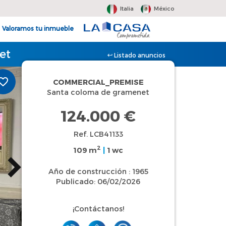
Italia
México
Valoramos tu inmueble
et
Listado anuncios
COMMERCIAL_PREMISE
Santa coloma de gramenet
124.000 €
Ref. LCB41133
2
109 m
|
1 wc
Año de construcción : 1965
Publicado: 06/02/2026
¡Contáctanos!