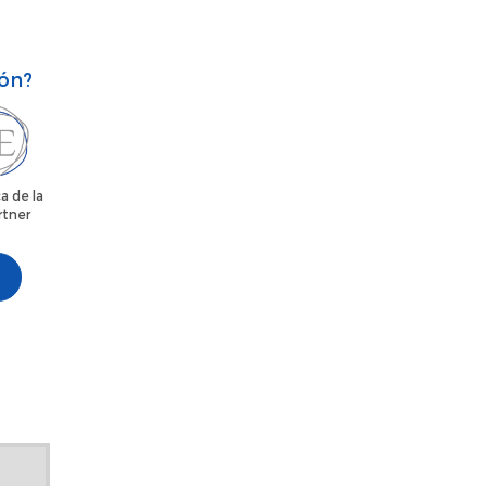
ión?
a de la
rtner