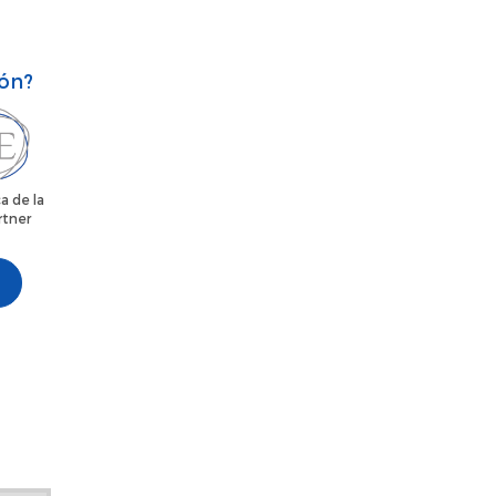
ión?
a de la
rtner