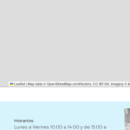
mueble aquí expuesto no incluye
ITP o IVA, gastos notariales o
ntermediación inmobiliaria ni
Leaflet
|
Map data ©
OpenStreetMap
contributors,
CC-BY-SA
, Imagery ©
Horarios:
Lunes a Viernes 10:00 a 14:00 y de 15:00 a