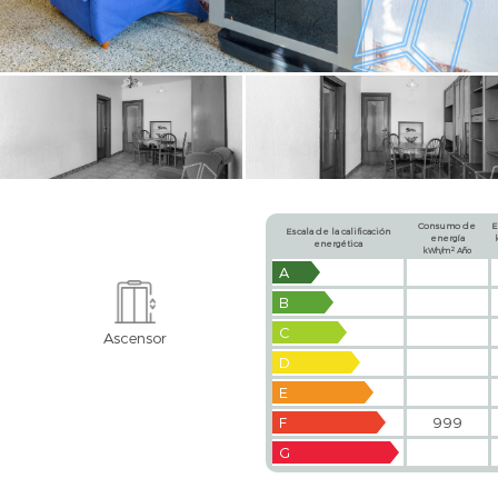
Consumo de
E
Escala de la calificación
energía
energética
2
kWh/m
Año
A
B
C
Ascensor
D
E
F
999
G