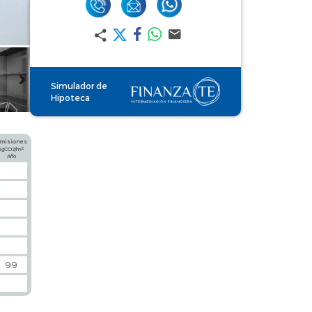
Simulador de
Hipoteca
misiones
2
kgCO2/m
Año
99