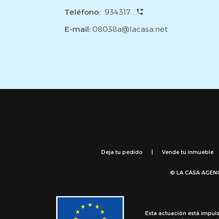
Teléfono:
934317 ...
E-mail:
08038a@lacasa.net
Deja tu pedido
|
Vende tu inmueble
© LA CASA AGEN
Esta actuación está impul