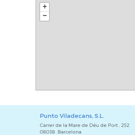
próximo hogar o inversión.El precio de venta del in
+
ni impuestos ni gastos que grava la compraventa (
−
registrales) tampoco honorarios de agencia por i
gestión hipotecaria (si procede).
Punto Viladecans, S.L.
Carrer de la Mare de Déu de Port , 252
08038 Barcelona