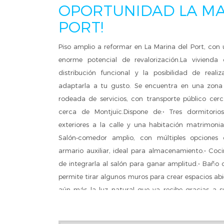
OPORTUNIDAD LA MA
PORT!
Piso amplio a reformar en La Marina del Port, con
enorme potencial de revalorización.La vivienda
distribución funcional y la posibilidad de reali
adaptarla a tu gusto. Se encuentra en una zona
rodeada de servicios, con transporte público cer
cerca de Montjuïc.Dispone de:• Tres dormitorio
exteriores a la calle y una habitación matrimonia
Salón‑comedor amplio, con múltiples opciones d
armario auxiliar, ideal para almacenamiento.• Coci
de integrarla al salón para ganar amplitud.• Baño 
permite tirar algunos muros para crear espacios a
aún más la luz natural que ya recibe gracias a s
perfecta para quienes buscan un piso amplio, bie
de mejora y personalización. No dejes pasar est