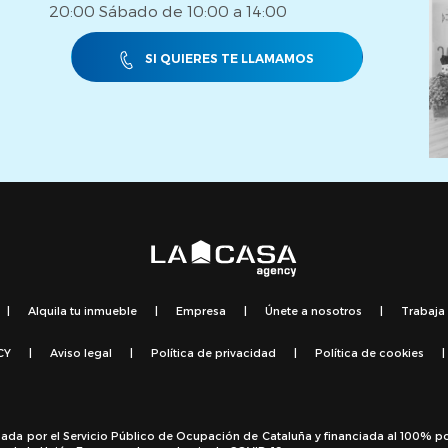
20:00 Sábado de 10:00 a 14:00
SI QUIERES TE LLAMAMOS
|
Alquila tu inmueble
|
Empresa
|
Únete a nosotros
|
Trabaja
CY
|
Aviso legal
|
Política de privacidad
|
Política de cookies
|
sada por el Servicio Público de Ocupación de Cataluña y financiada al 100% p