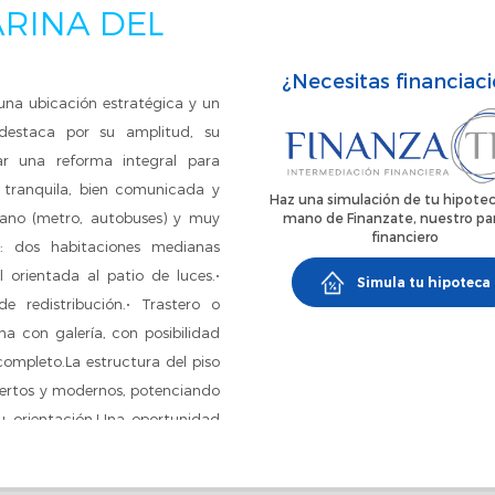
RINA DEL
¿Necesitas financiac
 una ubicación estratégica y un
 destaca por su amplitud, su
zar una reforma integral para
 tranquila, bien comunicada y
Haz una simulación de tu hipotec
cano (metro, autobuses) y muy
mano de Finanzate, nuestro pa
financiero
s: dos habitaciones medianas
l orientada al patio de luces.•
Simula tu hipoteca
e redistribución.• Trastero o
na con galería, con posibilidad
completo.La estructura del piso
biertos y modernos, potenciando
u orientación.Una oportunidad
n ubicado y con un gran margen
a ocasión y conviértelo en tu