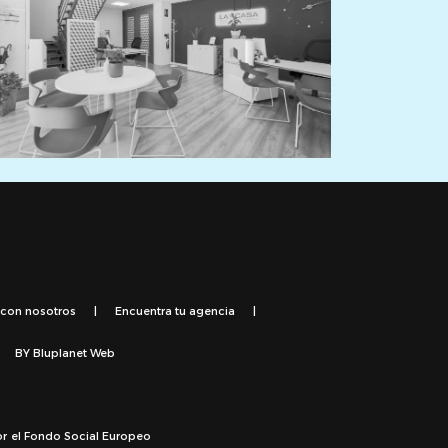
 con nosotros
|
Encuentra tu agencia
|
BY
Bluplanet Web
or el Fondo Social Europeo