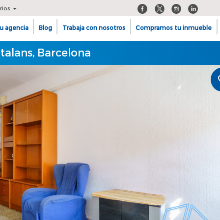
rios
u agencia
Blog
Trabaja con nosotros
Compramos tu inmueble
atalans, Barcelona