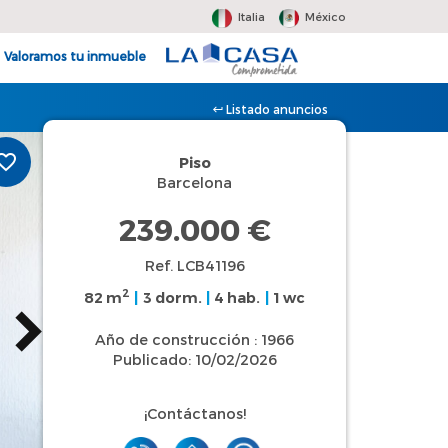
Italia
México
Valoramos tu inmueble
Listado anuncios
Piso
Barcelona
239.000 €
Ref. LCB41196
2
82 m
|
3 dorm.
|
4 hab.
|
1 wc
Año de construcción : 1966
Publicado: 10/02/2026
¡Contáctanos!