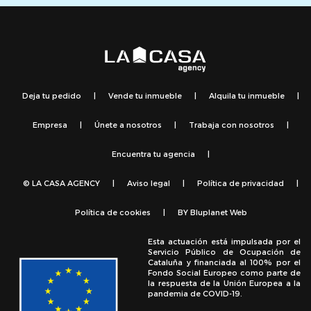
Deja tu pedido
|
Vende tu inmueble
|
Alquila tu inmueble
|
Empresa
|
Únete a nosotros
|
Trabaja con nosotros
|
Encuentra tu agencia
|
© LA CASA AGENCY
|
Aviso legal
|
Política de privacidad
|
Política de cookies
|
BY
Bluplanet Web
Esta actuación está impulsada por el
Servicio Público de Ocupación de
Cataluña y financiada al 100% por el
Fondo Social Europeo como parte de
la respuesta de la Unión Europea a la
pandemia de COVID-19.