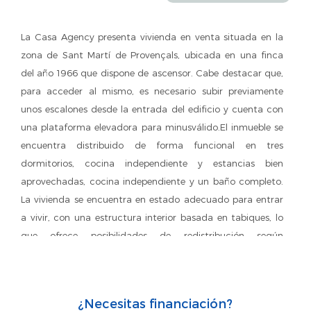
La Casa Agency presenta vivienda en venta situada en la
zona de Sant Martí de Provençals, ubicada en una finca
del año 1966 que dispone de ascensor. Cabe destacar que,
para acceder al mismo, es necesario subir previamente
unos escalones desde la entrada del edificio y cuenta con
una plataforma elevadora para minusválido.El inmueble se
encuentra distribuido de forma funcional en tres
dormitorios, cocina independiente y estancias bien
aprovechadas, cocina independiente y un baño completo.
La vivienda se encuentra en estado adecuado para entrar
a vivir, con una estructura interior basada en tabiques, lo
que ofrece posibilidades de redistribución según
necesidades.Se trata de una opción ideal tanto para
primera residencia como para inversión, situada en una
zona consolidada, con todos los servicios y
¿Necesitas financiación?
comunicaciones próximos.Situado en una tranquila zona