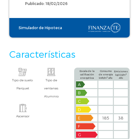
Publicado: 18/02/2026
Simulador de Hipoteca
Características
Escala de la
Consumo
Emisiones
calificación
de energía
2
kgCO2/m
2
energética
kWh/m
Año
Año
Tipo de suelo:
Tipo de
A
Parquet
ventanas:
B
Aluminio
C
D
Ascensor
E
185
38
F
G