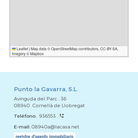
Leaflet
|
Map data ©
OpenStreetMap
contributors,
CC-BY-SA
,
Imagery ©
Mapbox
Punto la Gavarra, S.L.
Avinguda del Parc , 36
08940 Cornellà de Llobregat
Teléfono:
936553 ...
E-mail:
08940a@lacasa.net