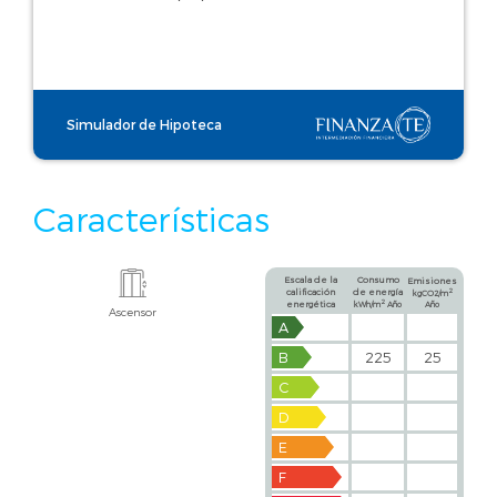
Simulador de Hipoteca
Características
Escala de la
Consumo
Emisiones
calificación
de energía
2
kgCO2/m
2
energética
kWh/m
Año
Año
Ascensor
A
B
225
25
C
D
E
F