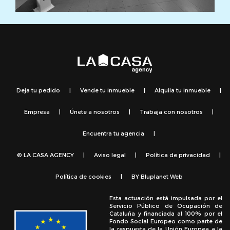
Deja tu pedido
|
Vende tu inmueble
|
Alquila tu inmueble
|
Empresa
|
Únete a nosotros
|
Trabaja con nosotros
|
Encuentra tu agencia
|
© LA CASA AGENCY
|
Aviso legal
|
Política de privacidad
|
Política de cookies
|
BY
Bluplanet Web
Esta actuación está impulsada por el
Servicio Público de Ocupación de
Cataluña y financiada al 100% por el
Fondo Social Europeo como parte de
la respuesta de la Unión Europea a la