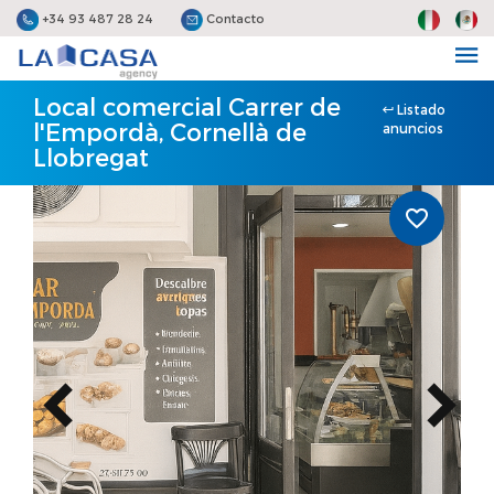
+34 93 487 28 24
Contacto
Local comercial Carrer de
Listado
l'Empordà, Cornellà de
anuncios
Llobregat