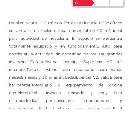
G
Local en Venta - 40 m² con Terraza y Licencia C2Se ofrece
en venta este excelente local comercial de 40 m², ideal
para actividad de hostelería. El espacio se encuentra
totalmente equipado y en funcionamiento, listo para
continuar la actividad sin necesidad de realizar grandes
inversiones.Características principalesSuperficie: 40 m²
interioresTerraza exterior con capacidad para varias
mesas9 mesas y 30 sillas incluidasLicencia C2, válida para
bar-cafeteríaMobiliario y equipamiento de cocina
completoLocal luminoso, cómodo y muy bien
distribuidoIdeal para:Inversores, emprendedores y
profesionales de la hostelería que buscan un local
totalmente preparado y con todas las instalaciones
necesarias para operar desde el primer día.NOTA: Las fotos
están renderizadas.Impuestos, gastos notariales y