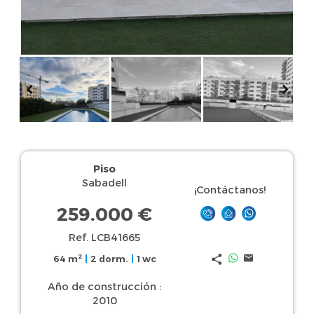
Piso
Sabadell
¡Contáctanos!
259.000 €
Ref. LCB41665
2
64 m
|
2 dorm.
|
1 wc
Año de construcción :
2010