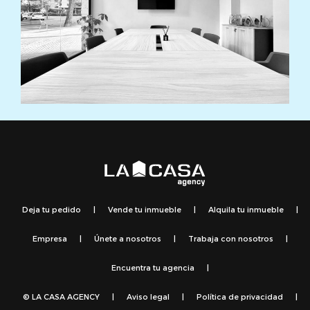
Deja tu pedido
|
Vende tu inmueble
|
Alquila tu inmueble
|
Empresa
|
Únete a nosotros
|
Trabaja con nosotros
|
Encuentra tu agencia
|
© LA CASA AGENCY
|
Aviso legal
|
Política de privacidad
|