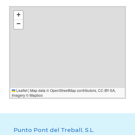
+
−
Leaflet
|
Map data ©
OpenStreetMap
contributors,
CC-BY-SA
,
Imagery ©
Mapbox
Punto Pont del Treball, S.L.