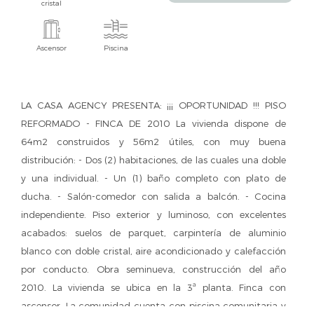
cristal
Ascensor
Piscina
LA CASA AGENCY PRESENTA: ¡¡¡ OPORTUNIDAD !!! PISO
REFORMADO - FINCA DE 2010 La vivienda dispone de
64m2 construidos y 56m2 útiles, con muy buena
distribución: - Dos (2) habitaciones, de las cuales una doble
y una individual. - Un (1) baño completo con plato de
ducha. - Salón-comedor con salida a balcón. - Cocina
independiente. Piso exterior y luminoso, con excelentes
acabados: suelos de parquet, carpintería de aluminio
blanco con doble cristal, aire acondicionado y calefacción
por conducto. Obra seminueva, construcción del año
2010. La vivienda se ubica en la 3ª planta. Finca con
ascensor. La comunidad cuenta con piscina comunitaria y