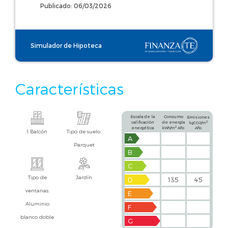
Publicado: 06/03/2026
Simulador de Hipoteca
Características
Escala de la
Consumo
Emisiones
calificación
de energía
2
kgCO2/m
2
energética
kWh/m
Año
Año
1 Balcón
Tipo de suelo:
A
Parquet
B
C
Tipo de
Jardín
D
135
45
ventanas:
E
Aluminio
F
blanco doble
G