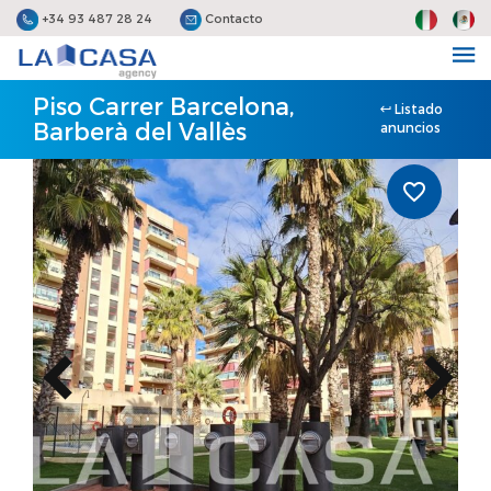
+34 93 487 28 24
Contacto
Piso Carrer Barcelona,
Listado
Barberà del Vallès
anuncios