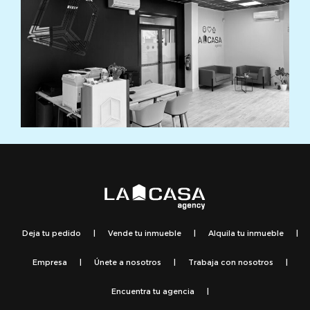
Deja tu pedido
|
Vende tu inmueble
|
Alquila tu inmueble
|
Empresa
|
Únete a nosotros
|
Trabaja con nosotros
|
Encuentra tu agencia
|