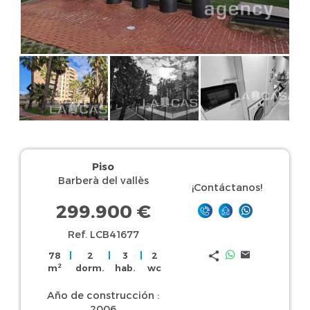
Piso
Barberà del vallès
¡Contáctanos!
299.900 €
Ref. LCB41677
78
|
2
|
3
|
2
2
m
dorm.
hab.
wc
Año de construcción :
2006