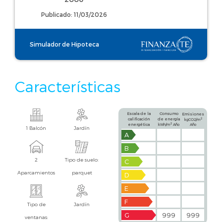
Publicado: 11/03/2026
Simulador de Hipoteca
Características
Escala de la
Consumo
Emisiones
calificación
de energía
2
kgCO2/m
2
energética
kWh/m
Año
Año
1 Balcón
Jardín
A
B
2
Tipo de suelo:
C
Aparcamientos
parquet
D
E
F
Tipo de
Jardín
G
999
999
ventanas: