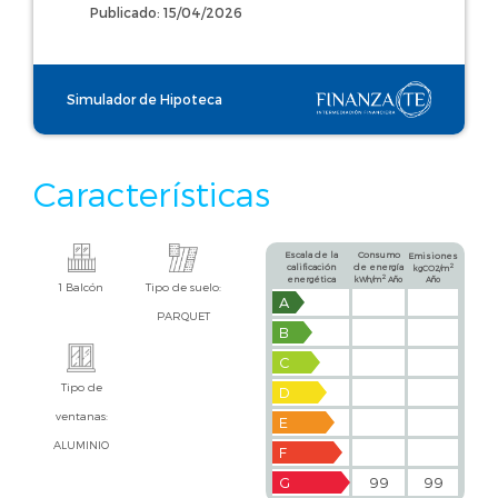
Publicado: 15/04/2026
Simulador de Hipoteca
Características
Escala de la
Consumo
Emisiones
calificación
de energía
2
kgCO2/m
2
energética
kWh/m
Año
Año
1 Balcón
Tipo de suelo:
A
PARQUET
B
C
Tipo de
D
ventanas:
E
ALUMINIO
F
G
99
99