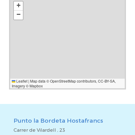
+
−
Leaflet
|
Map data ©
OpenStreetMap
contributors,
CC-BY-SA
,
Imagery ©
Mapbox
Punto la Bordeta Hostafrancs
Carrer de Vilardell , 23