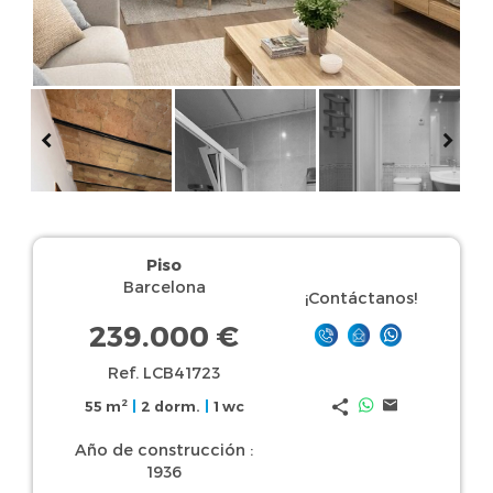
Piso
Barcelona
¡Contáctanos!
239.000 €
Ref. LCB41723
2
55 m
|
2 dorm.
|
1 wc
Año de construcción :
1936