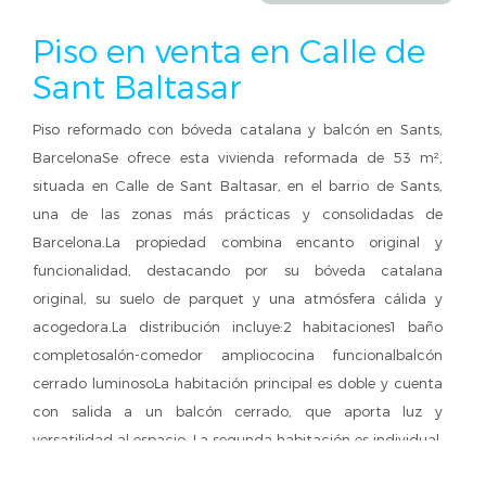
Piso en venta en Calle de
Sant Baltasar
Piso reformado con bóveda catalana y balcón en Sants,
BarcelonaSe ofrece esta vivienda reformada de 53 m²,
situada en Calle de Sant Baltasar, en el barrio de Sants,
una de las zonas más prácticas y consolidadas de
Barcelona.La propiedad combina encanto original y
funcionalidad, destacando por su bóveda catalana
original, su suelo de parquet y una atmósfera cálida y
acogedora.La distribución incluye:2 habitaciones1 baño
completosalón-comedor ampliococina funcionalbalcón
cerrado luminosoLa habitación principal es doble y cuenta
con salida a un balcón cerrado, que aporta luz y
versatilidad al espacio. La segunda habitación es individual,
ideal como dormitorio auxiliar, despacho o habitación