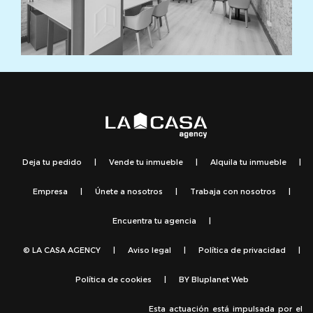
Deja tu pedido
|
Vende tu inmueble
|
Alquila tu inmueble
|
Empresa
|
Únete a nosotros
|
Trabaja con nosotros
|
Encuentra tu agencia
|
© LA CASA AGENCY
|
Aviso legal
|
Política de privacidad
|
Política de cookies
|
BY
Bluplanet Web
Esta actuación está impulsada por el