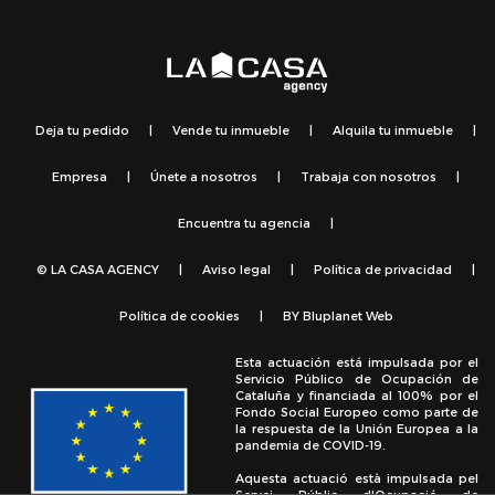
Deja tu pedido
|
Vende tu inmueble
|
Alquila tu inmueble
|
Empresa
|
Únete a nosotros
|
Trabaja con nosotros
|
Encuentra tu agencia
|
© LA CASA AGENCY
|
Aviso legal
|
Política de privacidad
|
Política de cookies
|
BY
Bluplanet Web
Esta actuación está impulsada por el
Servicio Público de Ocupación de
Cataluña y financiada al 100% por el
Fondo Social Europeo como parte de
la respuesta de la Unión Europea a la
pandemia de COVID-19.
Aquesta actuació està impulsada pel
Servei Públic d'Ocupació de