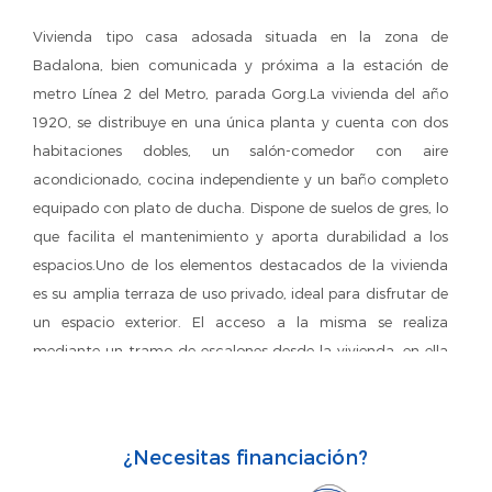
Vivienda tipo casa adosada situada en la zona de
Badalona, bien comunicada y próxima a la estación de
metro Línea 2 del Metro, parada Gorg.La vivienda del año
1920, se distribuye en una única planta y cuenta con dos
habitaciones dobles, un salón-comedor con aire
acondicionado, cocina independiente y un baño completo
equipado con plato de ducha. Dispone de suelos de gres, lo
que facilita el mantenimiento y aporta durabilidad a los
espacios.Uno de los elementos destacados de la vivienda
es su amplia terraza de uso privado, ideal para disfrutar de
un espacio exterior. El acceso a la misma se realiza
mediante un tramo de escalones desde la vivienda, en ella
encontrarás un área de trastero.Ubicada en un entorno
residencial tranquilo, con buena conexión mediante
transporte público y con servicios y comercios cercanos.
¿Necesitas financiación?
Ideal tanto como residencia habitual como para quienes