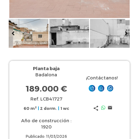
Planta baja
Badalona
¡Contáctanos!
189.000 €
Ref. LCB41727
2
60 m
|
2 dorm.
|
1 wc
Año de construcción :
1920
Publicado: 11/03/2026