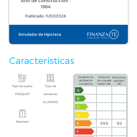
Año de construcción :
1964
Publicado: 11/03/2026
Simulador de Hipoteca
Características
Escala de la
Consumo
Emisiones
calificación
de energía
2
kgCO2/m
2
energética
kWh/m
Año
Año
Tipo de suelo:
Tipo de
A
PARQUET
ventanas:
B
ALUMINIO
C
D
Ascensor
E
999
99
F