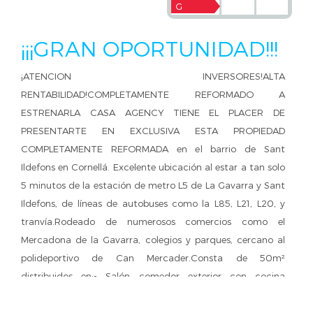
G
¡¡¡GRAN OPORTUNIDAD!!!
¡ATENCION INVERSORES!ALTA
RENTABILIDAD!COMPLETAMENTE REFORMADO A
ESTRENARLA CASA AGENCY TIENE EL PLACER DE
PRESENTARTE EN EXCLUSIVA ESTA PROPIEDAD
COMPLETAMENTE REFORMADA en el barrio de Sant
Ildefons en Cornellá. Excelente ubicación al estar a tan solo
5 minutos de la estación de metro L5 de La Gavarra y Sant
Ildefons, de líneas de autobuses como la L85, L21, L20, y
tranvía.Rodeado de numerosos comercios como el
Mercadona de la Gavarra, colegios y parques, cercano al
polideportivo de Can Mercader.Consta de 50m²
distribuidos en:- Salón comedor exterior con cocina
americana.- 1 habitación doble- Baño de 3 piezas con plato
de ducha- Suelo de PARQUET y CARPINTERÍA DE