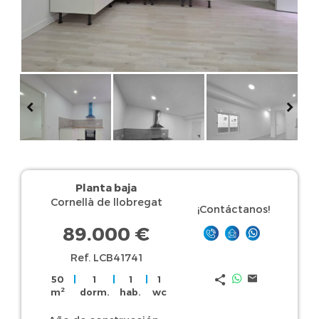
Planta baja
Cornellà de llobregat
¡Contáctanos!
89.000 €
Ref. LCB41741
50
|
1
|
1
|
1
2
m
dorm.
hab.
wc