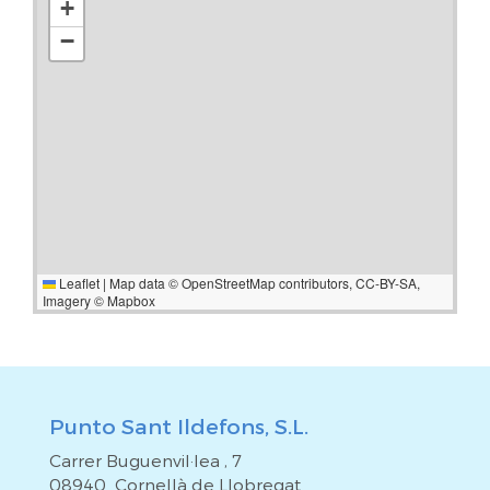
+
−
Leaflet
|
Map data ©
OpenStreetMap
contributors,
CC-BY-SA
,
Imagery ©
Mapbox
Punto Sant Ildefons, S.L.
Carrer Buguenvil·lea , 7
08940 Cornellà de Llobregat