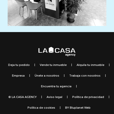
Deja tu pedido
|
Vende tu inmueble
|
Alquila tu inmueble
|
Empresa
|
Únete a nosotros
|
Trabaja con nosotros
|
Encuentra tu agencia
|
© LA CASA AGENCY
|
Aviso legal
|
Política de privacidad
|
Política de cookies
|
BY
Bluplanet Web