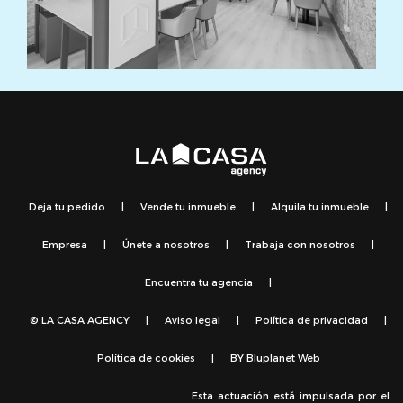
Deja tu pedido
|
Vende tu inmueble
|
Alquila tu inmueble
|
Empresa
|
Únete a nosotros
|
Trabaja con nosotros
|
Encuentra tu agencia
|
© LA CASA AGENCY
|
Aviso legal
|
Política de privacidad
|
Política de cookies
|
BY
Bluplanet Web
Esta actuación está impulsada por el