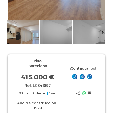
Piso
Barcelona
¡Contáctanos!
415.000 €
Ref. LCB41897
2
92 m
|
2 dorm.
|
1 wc
Año de construcción :
1979