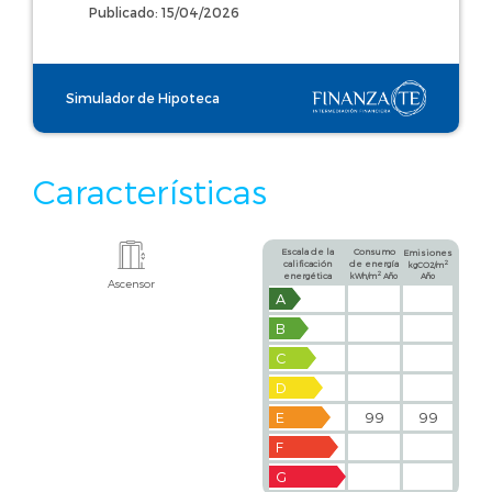
Publicado: 15/04/2026
Simulador de Hipoteca
Características
Escala de la
Consumo
Emisiones
calificación
de energía
2
kgCO2/m
2
energética
kWh/m
Año
Año
Ascensor
A
B
C
D
E
99
99
F
G