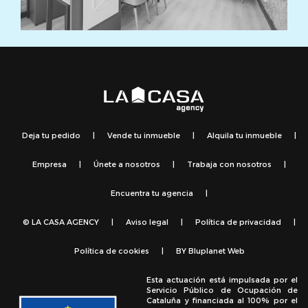
Deja tu pedido
|
Vende tu inmueble
|
Alquila tu inmueble
|
Empresa
|
Únete a nosotros
|
Trabaja con nosotros
|
Encuentra tu agencia
|
© LA CASA AGENCY
|
Aviso legal
|
Política de privacidad
|
Política de cookies
|
BY
Bluplanet Web
Esta actuación está impulsada por el
Servicio Público de Ocupación de
Cataluña y financiada al 100% por el