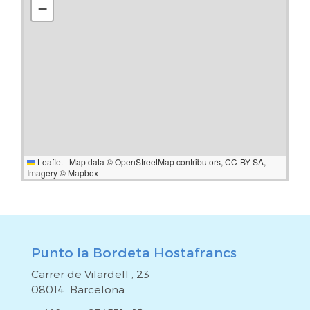
−
para reformar a tu gusto en una finca cuidada y bien
ubicada en Barcelona.
Leaflet
|
Map data ©
OpenStreetMap
contributors,
CC-BY-SA
,
Imagery ©
Mapbox
Punto la Bordeta Hostafrancs
Carrer de Vilardell , 23
08014 Barcelona