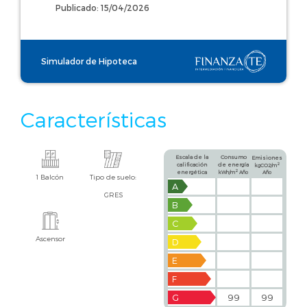
Publicado: 15/04/2026
Simulador de Hipoteca
Características
Escala de la
Consumo
Emisiones
calificación
de energía
2
kgCO2/m
2
energética
kWh/m
Año
Año
1 Balcón
Tipo de suelo:
A
GRES
B
C
Ascensor
D
E
F
G
99
99