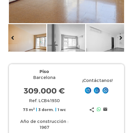
Piso
Barcelona
¡Contáctanos!
309.000 €
Ref. LCB41930
2
73 m
|
3 dorm.
|
1 wc
Año de construcción :
1967