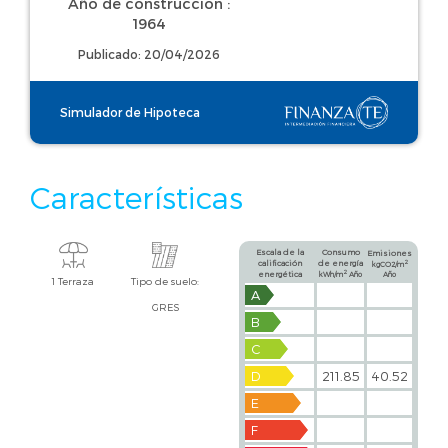
Año de construcción :
1964
Publicado: 20/04/2026
Simulador de Hipoteca
Características
Escala de la
Consumo
Emisiones
calificación
de energía
2
kgCO2/m
2
energética
kWh/m
Año
Año
1 Terraza
Tipo de suelo:
A
GRES
B
C
D
211.85
40.52
E
F