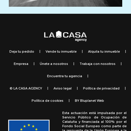
Deja tu pedido
|
Vende tu inmueble
|
Alquila tu inmueble
|
Empresa
|
Únete a nosotros
|
Trabaja con nosotros
|
Encuentra tu agencia
|
© LA CASA AGENCY
|
Aviso legal
|
Política de privacidad
|
Política de cookies
|
BY
Bluplanet Web
Esta actuación está impulsada por el
Servicio Público de Ocupación de
Cataluña y financiada al 100% por el
Fondo Social Europeo como parte de
la respuesta de la Unión Europea a la