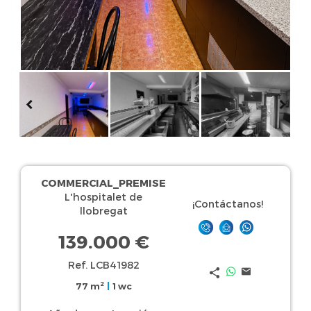
COMMERCIAL_PREMISE
L'hospitalet de
¡Contáctanos!
llobregat
139.000 €
Ref. LCB41982
2
77 m
|
1 wc