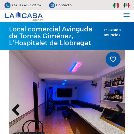
+34 93 487 28 24
Contacto
Local comercial Avinguda
Listado
de Tomàs Giménez,
anuncios
L'Hospitalet de Llobregat