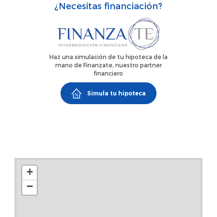
¿Necesitas financiación?
SON RENDERS-¿NECESITAS FINANCIACIÓN O ESTÁS
PENSANDO EN VENDDER TU PROPIEDAD? ¡Contáctanos!
Estaremos encantados de ayudarte y poder cubrir tus
necesidades. **CONSULTAR GASTOS Y HONORARIOS DE
Haz una simulación de tu hipoteca de la
AGENCIA.
mano de Finanzate, nuestro partner
financiero
Simula tu hipoteca
+
−