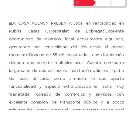
G
¡¡LA CASA AGENCY PRESENTA!!Local en rentabilidad en
Pubilla Casas (L’Hospitalet de Llobregat)Excelente
oportunidad de inversión: local actualmente alquilado,
generando una rentabilidad del 6% desde el primer
momento.Dispone de 55 m² construidos, con distribución
diáfana que permite múltiples usos. Cuenta con:-barra
larga-baño de dos piezas-una habitación adicional -patio
de luces utilizado como almacén, lo que aporta
funcionalidad y espacio extra.Ubicado en zona muy
transitada, rodeado de comercios y servicios, con
excelente conexión de transporte público y a pocos
minutos del Centro Comercial Finestrelles.Una opción ideal
para inversores que buscan una propiedad con ingresos
desde el primer día y buena proyección en la zona.
¡Consúltanos para más información!-ALGUNAS FOTOS